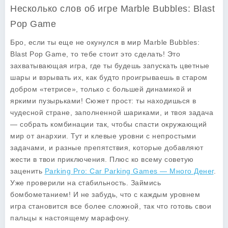
Несколько слов об игре Marble Bubbles: Blast
Pop Game
Бро, если ты еще не окунулся в мир Marble Bubbles:
Blast Pop Game, то тебе стоит это сделать! Это
захватывающая игра, где ты будешь запускать цветные
шары и взрывать их, как будто проигрываешь в старом
добром «тетрисе», только с большей динамикой и
яркими пузырьками! Сюжет прост: ты находишься в
чудесной стране, заполненной шариками, и твоя задача
— собрать комбинации так, чтобы спасти окружающий
мир от анархии. Тут и клевые уровни с непростыми
задачами, и разные препятствия, которые добавляют
жести в твои приключения. Плюс ко всему советую
заценить
Parking Pro: Car Parking Games — Много Денег
.
Уже проверили на стабильность. Займись
бомбометанием! И не забудь, что с каждым уровнем
игра становится все более сложной, так что готовь свои
пальцы к настоящему марафону.