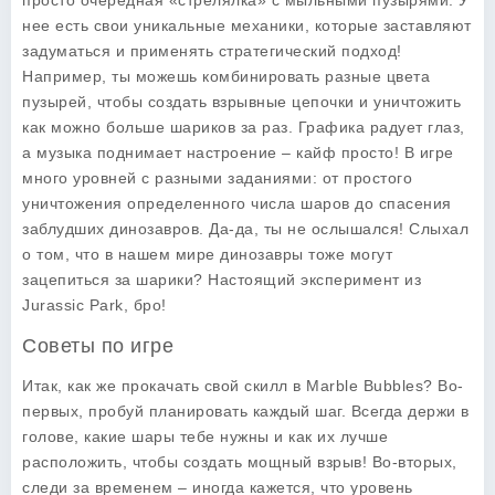
просто очередная «стрелялка» с мыльными пузырями. У
нее есть свои уникальные механики, которые заставляют
задуматься и применять стратегический подход!
Например, ты можешь комбинировать разные цвета
пузырей, чтобы создать взрывные цепочки и уничтожить
как можно больше шариков за раз. Графика радует глаз,
а музыка поднимает настроение – кайф просто! В игре
много уровней с разными заданиями: от простого
уничтожения определенного числа шаров до спасения
заблудших динозавров. Да-да, ты не ослышался! Слыхал
о том, что в нашем мире динозавры тоже могут
зацепиться за шарики? Настоящий эксперимент из
Jurassic Park, бро!
Советы по игре
Итак, как же прокачать свой скилл в Marble Bubbles? Во-
первых, пробуй планировать каждый шаг. Всегда держи в
голове, какие шары тебе нужны и как их лучше
расположить, чтобы создать мощный взрыв! Во-вторых,
следи за временем – иногда кажется, что уровень