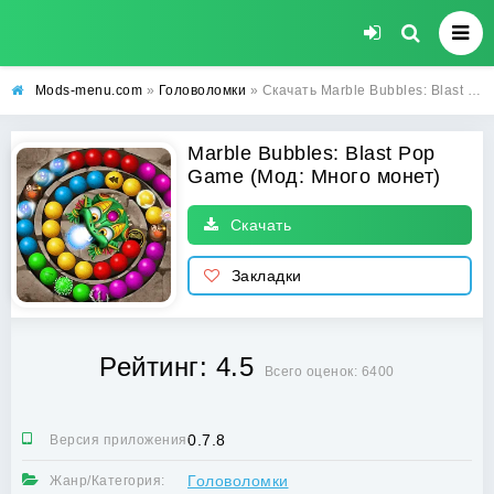
Mods-menu.com
»
Головоломки
» Скачать Marble Bubbles: Blast Pop Game Взлом (Много монет) на Андроид
Marble Bubbles: Blast Pop
Game (Мод: Много монет)
Скачать
Закладки
Рейтинг: 4.5
Всего оценок: 6400
0.7.8
Версия приложения:
Головоломки
Жанр/Категория: