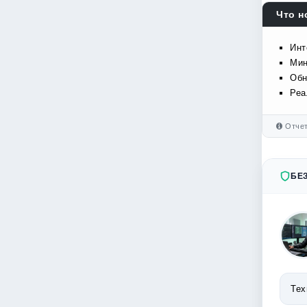
Что н
Инт
Мин
Обн
Реа
Отчет
БЕ
Тех