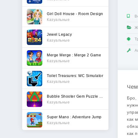
Girl Doll House - Room Design
В
Казуальные
Ж
Jewel Legacy
Т
Казуальные
А
Merge Merge : Merge 2 Game
Казуальные
Toilet Treasures: WC Simulator
Казуальные
Чем
Bubble Shooter Gem Puzzle Pop
Бро,
Казуальные
нужн
упра
Super Mano : Adventure Jump
как 
Казуальные
обяз
как 