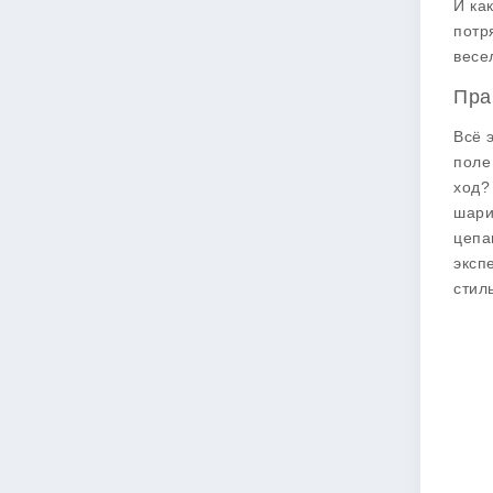
И ка
потр
весе
Пра
Всё 
поле
ход?
шари
цепа
эксп
стил