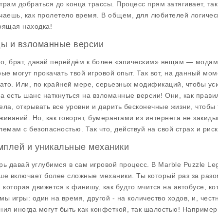
трам добраться до конца трассы. Процесс прям затягивает, так 
чаешь, как пролетело время. В общем, для любителей логическ
оящая находка!
ы и взломанные версии
то, брат, давай перейдём к более «эпическим» вещам — модам!
рые могут прокачать твой игровой опыт. Так вот, на данный мом
вато. Или, по крайней мере, серьезных модификаций, чтобы ус
да есть шанс наткнуться на взломанные версии! Они, как прав
ела, открывать все уровни и дарить бесконечные жизни, чтобы
живаний. Но, как говорят, бумерангами из интернета не закид
лемам с безопасностью. Так что, действуй на свой страх и риск
мплей и уникальные механики
рь давай углубимся в сам игровой процесс. В Marble Puzzle Le
ше включает более сложные механики. Ты который раз за разо
, которая движется к финишу, как будто мчится на автобусе, к
мы игры: один на время, другой - на количество ходов, и, чест
ния иногда могут быть как конфеткой, так шалостью! Наприме