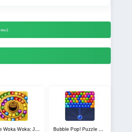
амы)
Marble Woka Woka: Jungle Blast
Bubble Pop! Puzzle Game Legend