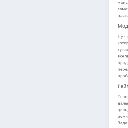
монс
заме
наст
Мод
Ну ч
кото
туго
всег
пред
пере
проб
Гей
Тепе
даль
цепь
режи
Зада