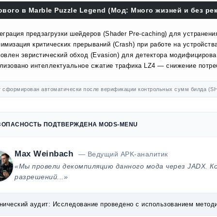
ового в Marble Puzzle Legend (Мод: Много жизней и без рек
еграция предзагрузки шейдеров (Shader Pre-caching) для устранени
имизация критических прерываний (Crash) при работе на устройства
овлен эвристический обход (Evasion) для детектора модифицирова
лизовано интеллектуальное сжатие трафика LZ4 — снижение потр
 сформирован автоматически после верификации контрольных сумм билда (SH
ЗОПАСНОСТЬ ПОДТВЕРЖДЕНА MODS-MENU
Max Weinbach
— Ведущий APK-аналитик
«Мы провели декомпиляцию данного мода через JADX. К
разрешений...»
нический аудит:
Исследование проведено с использованием методик 