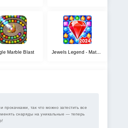
gle Marble Blast
Jewels Legend - Match 3 Puzzle
 прокачками, так что можно затестить все
ь менять снаряды на уникальные — теперь
ф!