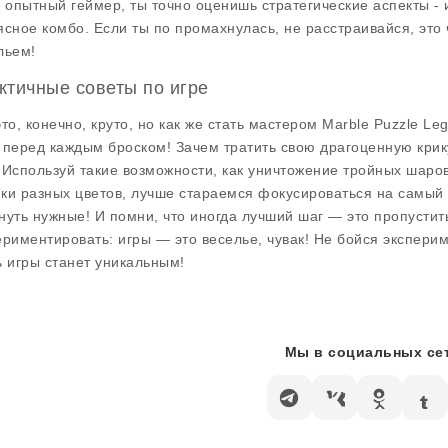
к опытный геймер, ты точно оценишь стратегические аспекты -
ясное комбо. Если ты по промахнулась, не расстраивайся, это ч
льем!
ктичные советы по игре
это, конечно, круто, но как же стать мастером Marble Puzzle L
 перед каждым броском! Зачем тратить свою драгоценную крик
 Используй такие возможности, как уничтожение тройных шаров
ки разных цветов, лучше стараемся фокусироваться на самый 
нуть нужные! И помни, что иногда лучший шаг — это пропустит
ериментировать: игры — это веселье, чувак! Не бойся эксперим
ь игры станет уникальным!
Мы в социальных сет