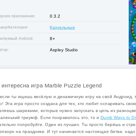
0.3.2
ерсия приложения:
Казуальные
анр/Категория:
8+
ребуемый Android:
Aspley Studio
втор:
 интересна игра Marble Puzzle Legend
 если ты ищешь весёлую и динамичную игру на свой Андроид, то
о! Эта игра просто создана для тех, кто любит оспаривать свою 
вляешь шариками, которые нужно запускать в цепь из разноцв
маленький триумф. Если понравилось это, то и
Dumb Ways to D
ательно попробуйте. Один из лучших. Ты просто берёшь и стре
попкорн на празднике. И тут начинается настоящая битва: надо