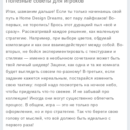
Полезные советы для игроков
Итак, шаманим дальше! Если ты только начинаешь свой
путь в
Home Design Dreams
, вот пару лайфхаков! Во-
первых, не торопись! Брось этот дурацкий пыл «всё и
сразу». Рассматривай каждое решение, как маленькую
стратегию. Например, при выборе цветов, обдумай
композиции и как они взаимодействуют между собой. Во-
вторых, не бойся экспериментировать с текстурами и
стилями — именно в необычном сочетании может быть
твой личный шедевр! Зацени, как одна и та же комната
будет выглядеть совсем по-разному! В-третьих, если
задание кажется нереальным, постарайся изменить
свою тактику: порой надо посмотреть на ночное небо,
чтобы придумать что-то свежее. И не забывай про
коллекции! Иногда они могут существенно облегчить
процесс. В общем, игра — это не только про
оформление, но и про стратегию. Так что береги свою
голову от мыслей, что всё должно быть идеально с
первого раза!