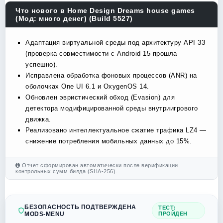
Что нового в Home Design Dreams house games
(Мод: много денег) (Build 5527)
Адаптация виртуальной среды под архитектуру API 33
(проверка совместимости с Android 15 прошла
успешно).
Исправлена обработка фоновых процессов (ANR) на
оболочках One UI 6.1 и OxygenOS 14.
Обновлен эвристический обход (Evasion) для
детектора модифицированной среды внутриигрового
движка.
Реализовано интеллектуальное сжатие трафика LZ4 —
снижение потребления мобильных данных до 15%.
Отчет сформирован автоматически после верификации
контрольных сумм билда (SHA-256).
БЕЗОПАСНОСТЬ ПОДТВЕРЖДЕНА
ТЕСТ:
MODS-MENU
ПРОЙДЕН