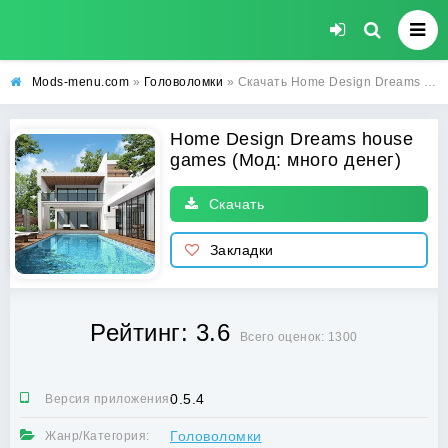
Mods-menu.com
»
Головоломки
» Скачать Home Design Dreams house games Взлом (много денег) на Андроид бесплатно
Home Design Dreams house
games (Мод: много денег)
Скачать
Закладки
Рейтинг: 3.6
Всего оценок: 1300
0.5.4
Версия приложения:
Головоломки
Жанр/Категория: