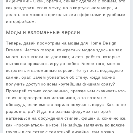
акцентами!» Окей, братан, сейчас сделаю! В общем, это
как рендерить свою мечту, но в виртуальном мире, и
делать это можно с прикольными эффектами и удобным
интерфейсом.
Моды и взломанные версии
Теперь, давай посмотрим на моды для
Home Design
Dreams
. Честно говоря, конкретных модов здесь не так
много, но знатоки не дремлют, и есть ребята, которые
пытаются прокачать игру до небес. Более того, можно
встретить и взломанные версии. Но тут есть подводные
камни, брат. Зачем убиваться об стену, когда можно
получить доступ ко всем крутейшим фишкам сразу?
Проверяй только хорошенько, прежде чем скачивать что-
то из непроверенных источников, а то потом не
обессудь, если вместо акрила получишь вирус. Как-то не
радостно, да? И да, на разных форумах ты порой
наткнешься на обсуждения стилей, фишек и, конечно же,
как «прокачаться» в игре. Не забудь заглянуть во всякие
группы в соцсетях с тематикой дизайна, там можно