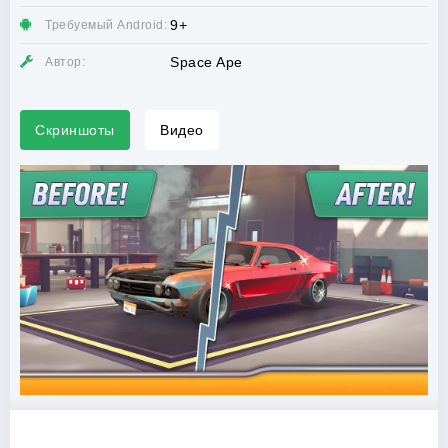
9+
Требуемый Android:
Space Ape
Автор:
Скриншоты
Видео