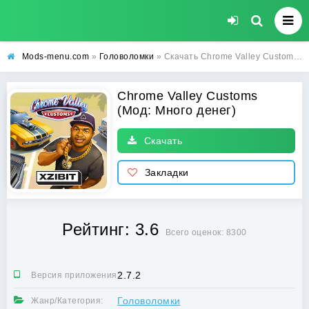
Mods-menu.com
»
Головоломки
» Скачать Chrome Valley Customs Взлом (Много денег) на Андроид бесплатно
Chrome Valley Customs
(Мод: Много денег)
Скачать
Закладки
Рейтинг: 3.6
Всего оценок: 8300
2.7.2
Версия приложения:
Головоломки
Жанр/Категория: