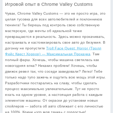
Игровой опыт в Chrome Valley Customs
Чувак, Chrome Valley Customs — это не просто игра, это
целая тусовка для всех автолюбителей и поклонников
тюнинга! Ты берешь под контроль свою собственную
мастерскую, где мечты об идеальной тачке
превращаются в реальность. Здесь можно прокачивать,
настраивать и кастомизировать свое авто до безумия. В
догонку не пропустите
Troll Face Quest: Horror (Тролл
Фейс Квест Хоррор) — Максимальная Прокачка
. Там
полный фарш. Хочешь, чтобы машина светилась как
новогодняя елка? Никаких проблем! Хочешь, чтобы
движок ревел так, что соседи завидовали? Легко! Тебе
только надо тупо зажечь и ощутить всю мощь этой игры.
Разработчики постарались на славу, чтобы сделать
процесс максимально увлекательным. Тут не просто
ехать на одном уровне, а настоящая работа с каждым
элементом машины. От окраски до установки новых
спойлеров — забота об авто сближает с его личностью
на 100%. Кричи «это моя тачка» с гордостью!