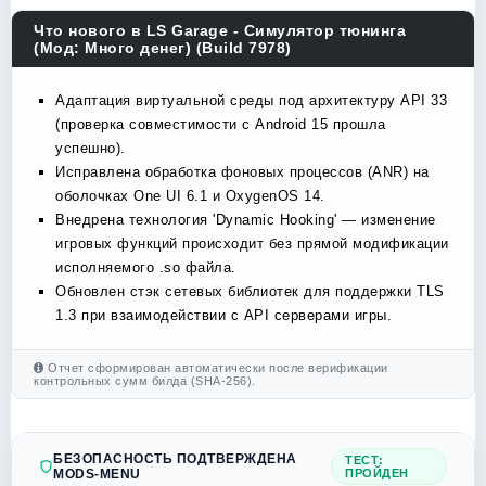
Что нового в LS Garage - Симулятор тюнинга
(Мод: Много денег) (Build 7978)
Адаптация виртуальной среды под архитектуру API 33
(проверка совместимости с Android 15 прошла
успешно).
Исправлена обработка фоновых процессов (ANR) на
оболочках One UI 6.1 и OxygenOS 14.
Внедрена технология 'Dynamic Hooking' — изменение
игровых функций происходит без прямой модификации
исполняемого .so файла.
Обновлен стэк сетевых библиотек для поддержки TLS
1.3 при взаимодействии с API серверами игры.
Отчет сформирован автоматически после верификации
контрольных сумм билда (SHA-256).
БЕЗОПАСНОСТЬ ПОДТВЕРЖДЕНА
ТЕСТ:
MODS-MENU
ПРОЙДЕН