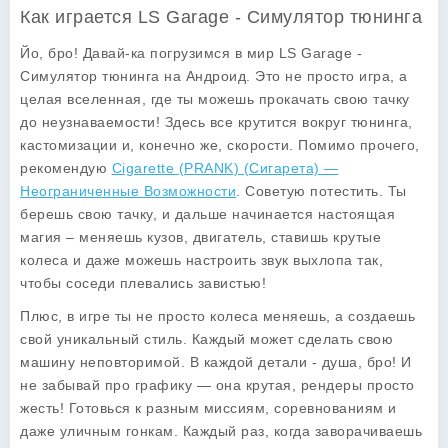
Как играется LS Garage - Симулятор тюнинга
Йо, бро! Давай-ка погрузимся в мир LS Garage -
Симулятор тюнинга на Андроид. Это не просто игра, а
целая вселенная, где ты можешь прокачать свою тачку
до неузнаваемости! Здесь все крутится вокруг тюнинга,
кастомизации и, конечно же, скорости. Помимо прочего,
рекомендую
Cigarette (PRANK) (Сигарета) —
Неограниченные Возможности
. Советую потестить. Ты
берешь свою тачку, и дальше начинается настоящая
магия – меняешь кузов, двигатель, ставишь крутые
колеса и даже можешь настроить звук выхлопа так,
чтобы соседи плевались завистью!
Плюс, в игре ты не просто колеса меняешь, а создаешь
свой уникальный стиль. Каждый может сделать свою
машину неповторимой. В каждой детали - душа, бро! И
не забывай про графику — она крутая, рендеры просто
жесть! Готовься к разным миссиям, соревнованиям и
даже уличным гонкам. Каждый раз, когда заворачиваешь