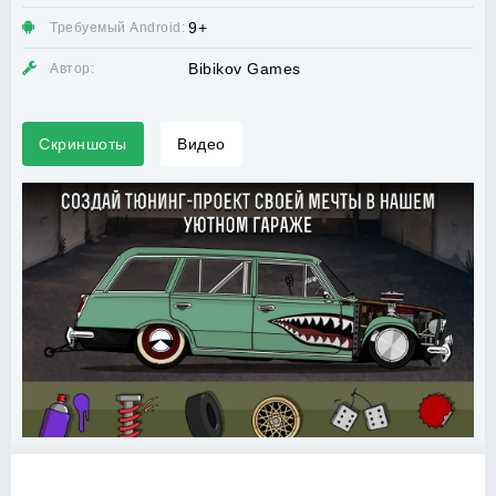
9+
Требуемый Android:
Bibikov Games
Автор:
Скриншоты
Видео