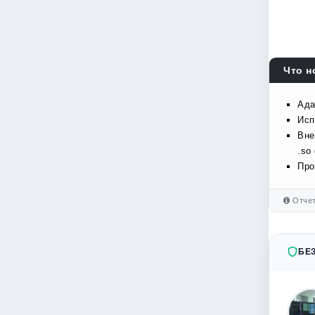
Что н
Ада
Исп
Вне
.so
Про
Отчет
БЕ