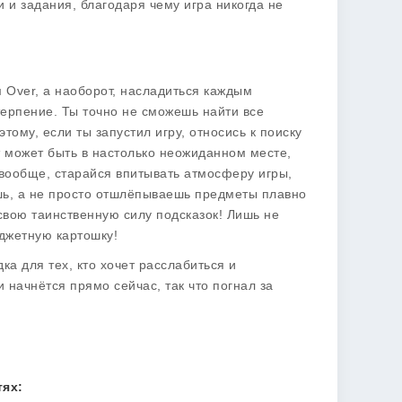
и и задания, благодаря чему игра никогда не
м Over, а наоборот, насладиться каждым
 терпение. Ты точно не сможешь найти все
ому, если ты запустил игру, относись к поиску
т может быть в настолько неожиданном месте,
И вообще, старайся впитывать атмосферу игры,
аешь, а не просто отшлёпываешь предметы плавно
 свою таинственную силу подсказок! Лишь не
юджетную картошку!
ка для тех, кто хочет расслабиться и
 начнётся прямо сейчас, так что погнал за
ях: