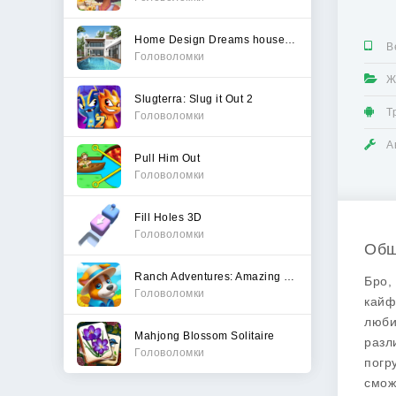
Home Design Dreams house games
В
Головоломки
Ж
Slugterra: Slug it Out 2
Т
Головоломки
А
Pull Him Out
Головоломки
Fill Holes 3D
Головоломки
Общ
Ranch Adventures: Amazing Matc
Бро,
Головоломки
кайф
люби
Mahjong Blossom Solitaire
разл
Головоломки
погр
смож