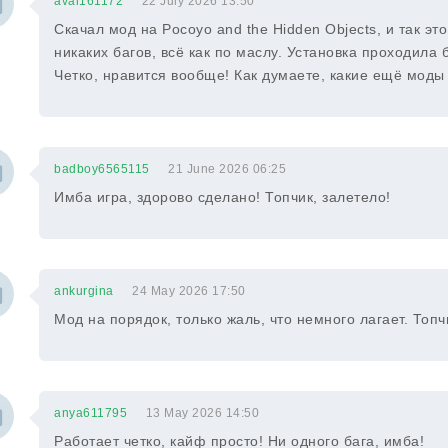
avai161172
22 July 2026 13:50
Скачал мод на Pocoyo and the Hidden Objects, и так эт
никаких багов, всё как по маслу. Установка проходила б
Четко, нравится вообще! Как думаете, какие ещё моды
badboy6565115
21 June 2026 06:25
Имба игра, здорово сделано! Топчик, залетело!
ankurgina
24 May 2026 17:50
Мод на порядок, только жаль, что немного лагает. Топч
anya611795
13 May 2026 14:50
Работает четко, кайф просто! Ни одного бага, имба!