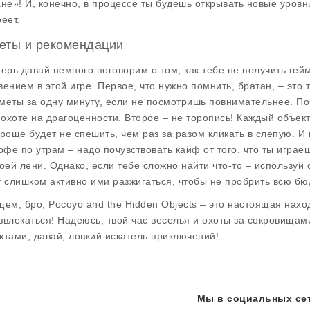
ане»! И, конечно, в процессе ты будешь открывать новые уровн
еет.
еты и рекомендации
перь давай немного поговорим о том, как тебе не получить гей
вением в этой игре. Первое, что нужно помнить, братан, – это
меты за одну минуту, если не посмотришь повнимательнее. Поэт
к охоте на драгоценности. Второе – не торопись! Каждый объек
проще будет не спешить, чем раз за разом кликать в слепую. 
кофе по утрам – надо почувствовать кайф от того, что ты игр
воей лени. Однако, если тебе сложно найти что-то – используй
т слишком активно ими разжигаться, чтобы не пробрить всю б
щем, бро,
Pocoyo and the Hidden Objects
– это настоящая наход
звлекаться! Надеюсь, твой час веселья и охоты за сокровищами
ктами, давай, ловкий искатель приключений!
Мы в социальных сет