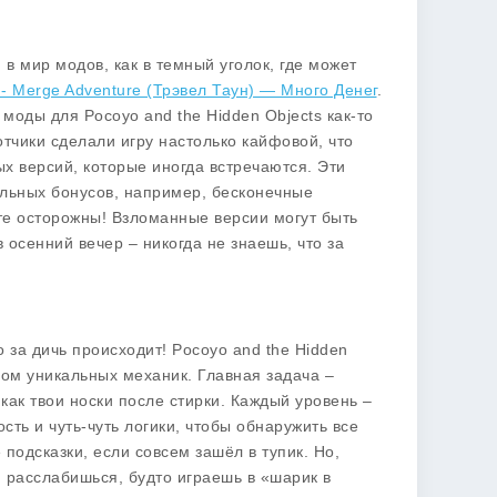
в мир модов, как в темный уголок, где может
 - Merge Adventure (Трэвел Таун) — Много Денег
.
моды для Pocoyo and the Hidden Objects как-то
тчики сделали игру настолько кайфовой, что
ых версий, которые иногда встречаются. Эти
ольных бонусов, например, бесконечные
ьте осторожны! Взломанные версии могут быть
в осенний вечер – никогда не знаешь, что за
но за дичь происходит!
Pocoyo and the Hidden
ом уникальных механик. Главная задача –
как твои носки после стирки. Каждый уровень –
ть и чуть-чуть логики, чтобы обнаружить все
подсказки, если совсем зашёл в тупик. Но,
м расслабишься, будто играешь в «шарик в