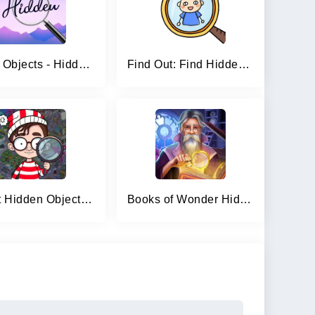
Bright Objects - Hidden Object
Find Out: Find Hidden Objects!
Find It Hidden Objects Games
Books of Wonder Hidden Objects