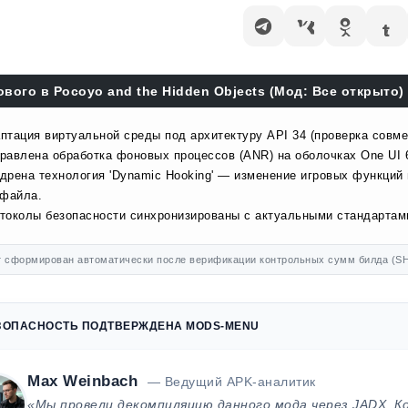
ового в Pocoyo and the Hidden Objects (Мод: Все открыто) 
птация виртуальной среды под архитектуру API 34 (проверка совме
равлена обработка фоновых процессов (ANR) на оболочках One UI 
дрена технология 'Dynamic Hooking' — изменение игровых функций
 файла.
токолы безопасности синхронизированы с актуальными стандартами
 сформирован автоматически после верификации контрольных сумм билда (SH
ЗОПАСНОСТЬ ПОДТВЕРЖДЕНА MODS-MENU
Max Weinbach
— Ведущий APK-аналитик
«Мы провели декомпиляцию данного мода через JADX. К