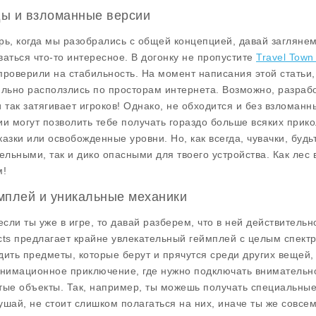
ы и взломанные версии
рь, когда мы разобрались с общей концепцией, давай заглянем 
ваться что-то интересное. В догонку не пропустите
Travel Town
проверили на стабильность. На момент написания этой статьи, 
ильно расползлись по просторам интернета. Возможно, разрабо
и так затягивает игроков! Однако, не обходится и без взломанн
ии могут позволить тебе получать гораздо больше всяких прик
казки или освобожденные уровни. Но, как всегда, чувачки, буд
дельными, так и дико опасными для твоего устройства. Как лес 
м!
мплей и уникальные механики
 если ты уже в игре, то давай разберем, что в ней действитель
cts
предлагает крайне увлекательный геймплей с целым спектр
дить предметы, которые берут и прячутся среди других вещей, 
анимационное приключение, где нужно подключать внимательнос
тые объекты. Так, например, ты можешь получать специальные 
ушай, не стоит слишком полагаться на них, иначе ты же совсе