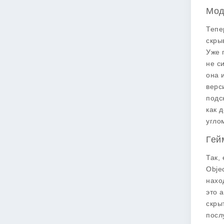
Мод
Тепе
скры
Уже 
не с
она 
верс
подс
как 
угло
Гей
Так,
Obje
нахо
это 
скры
посл