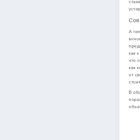
стак
устар
Сов
А те
мгно
пред
как 
что 
как 
от с
стои
В об
пора
объе