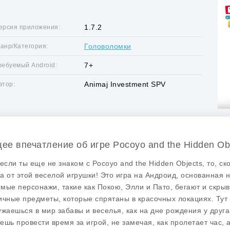
1.7.2
ерсия приложения:
Головоломки
анр/Категория:
7+
ребуемый Android:
Animaj Investment SPV
втор:
ее впечатление об игре Pocoyo and the Hidden Obj
 если ты еще не знаком с
Pocoyo and the Hidden Objects
, то, с
а от этой веселой игрушки! Это игра на Андроид, основанная
мые персонажи, такие как Покою, Элли и Пато, бегают и скрыв
ичные предметы, которые спрятаны в красочных локациях. Тут т
ужаешься в мир забавы и веселья, как на дне рождения у друга,
ешь провести время за игрой, не замечая, как пролетает час, а