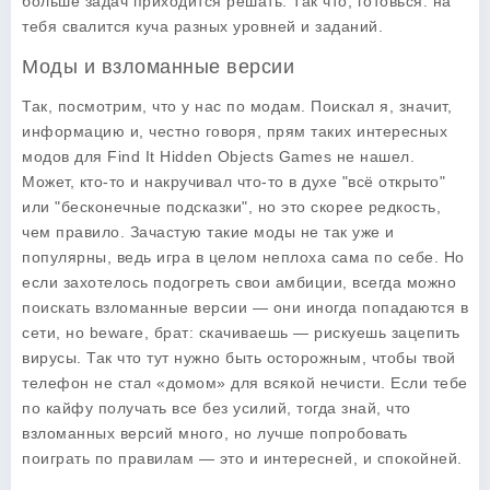
больше задач приходится решать. Так что, готовься: на
тебя свалится куча разных уровней и заданий.
Моды и взломанные версии
Так, посмотрим, что у нас по модам. Поискал я, значит,
информацию и, честно говоря, прям таких интересных
модов для
Find It Hidden Objects Games
не нашел.
Может, кто-то и накручивал что-то в духе "всё открыто"
или "бесконечные подсказки", но это скорее редкость,
чем правило. Зачастую такие моды не так уже и
популярны, ведь игра в целом неплоха сама по себе. Но
если захотелось подогреть свои амбиции, всегда можно
поискать взломанные версии — они иногда попадаются в
сети, но beware, брат: скачиваешь — рискуешь зацепить
вирусы. Так что тут нужно быть осторожным, чтобы твой
телефон не стал «домом» для всякой нечисти. Если тебе
по кайфу получать все без усилий, тогда знай, что
взломанных версий много, но лучше попробовать
поиграть по правилам — это и интересней, и спокойней.