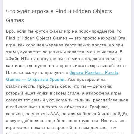
Что ждёт игрока в Find It Hidden Objects
Games
Бро, если ты крутой фанат игр на поиск предметов, то
Find It Hidden Objects Games
— это просто находка! Эта
игра, как хорошая жареная картошечка: проста, но при
этом умудряется зацепить и зависеть можно часами. В
«Файн ИТ» ты погружаешься в мир загадок и красивых
картинок, где нужно на скорость искать скрытые объекты.
Плюс ко всему не пропустите
Jigsaw Puzzles - Puzzle
Games — Открытые Уровни
. Уже проверили на
стабильность. Представь себе, что ты — детектив,
который ищет улики в своем стиле, а атмосфера игры
создаёт тот самый уют, когда ты сидишь, расслабляешься
и собираешься на охоту за объектами. Графика,
конечно, не уровень AAA, но для мобильной игры пойдёт,
а звуки добавляют еще больше погружения. Изначально
игра может показаться простой, но чем дальше, тем