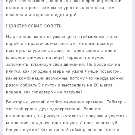
будет все сложнее, но ведь это как в древнегреческой
сказке о героях: чем выше уровень сложности, тем
веселее и интереснее идет игра!
Практические советы
Ну а теперь, когда ты ужесящься с геймплеем, пора
перейти к практическим советам, которые помогут
прыгнуть на уровень выше, не теряя своего стиля и
классной гримасы на лице! Первое, что нужно
запомнить: планируй свои движения. Не бросайся на
плитки, как голодный зверь на ужин! Лучше посмотри,
какие комбинации возможны, потому что иногда можно
разом собрать 5 плиток и выстрелить на 20 шагов
вперед, как супергерой на патруле!
Во-вторых, уделяй особое внимание времени. Таймер –
это твой враг и друг одновременно. Если его
игнорировать, ты рискуешь угодить в ловушку и упустить
мгновение, когда все идет на ура. И еще: используй
бонусы с умом! Как истинный геймер, знаешь, что на