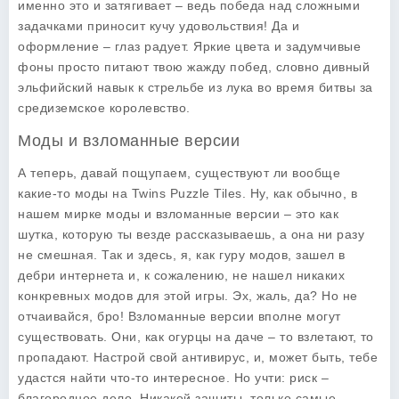
именно это и затягивает – ведь победа над сложными
задачками приносит кучу удовольствия! Да и
оформление – глаз радует. Яркие цвета и задумчивые
фоны просто питают твою жажду побед, словно дивный
эльфийский навык к стрельбе из лука во время битвы за
средиземское королевство.
Моды и взломанные версии
А теперь, давай пощупаем, существуют ли вообще
какие-то моды на Twins Puzzle Tiles. Ну, как обычно, в
нашем мирке моды и взломанные версии – это как
шутка, которую ты везде рассказываешь, а она ни разу
не смешная. Так и здесь, я, как гуру модов, зашел в
дебри интернета и, к сожалению, не нашел никаких
конкревных модов для этой игры. Эх, жаль, да? Но не
отчаивайся, бро! Взломанные версии вполне могут
существовать. Они, как огурцы на даче – то взлетают, то
пропадают. Настрой свой антивирус, и, может быть, тебе
удастся найти что-то интересное. Но учти: риск –
благородное дело. Никакой защиты, только самые