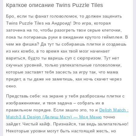
Краткое описание Twins Puzzle Tiles
Бро, если ты фанат головоломок, то должен заценить
Twins Puzzle Tiles на Андроид! Это игра, которая
заточена на то, чтобы разогреть твои серые клеточки,
пока ты потираешь руки в ожидании крутого геймплея. В
чем же фишка? Да тут ты собираешь плитки и создаешь
из них комбо, в то время как твой мозг начинает
вариться, будто ты варишь суп с сюрпризом. Тут нет
скучных уровней, только увлекательные головоломки,
которые заставят тебя засесть за игру так, что мама
придет, а ты даже не заметишь, как ночь скачет через
окно.
Представь себе: на экране у тебя разбросаны плитки с
изображениями, и твоя задача – собрать их в
правильном порядке. Если зашло это, то и
Delish Match :
Match3 & Design (Делиш Матч) — Мод Меню
точно
зайдет. Чистый кайф. Признайся, так ведь залипательно!
Некоторые уровни могут быть настоящей жесть, но