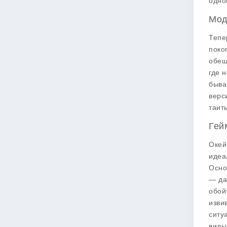
одно
Мод
Тепе
поко
обещ
где 
быва
верс
таит
Гей
Окей
идеа
Осно
— да
обой
изви
ситу
виды