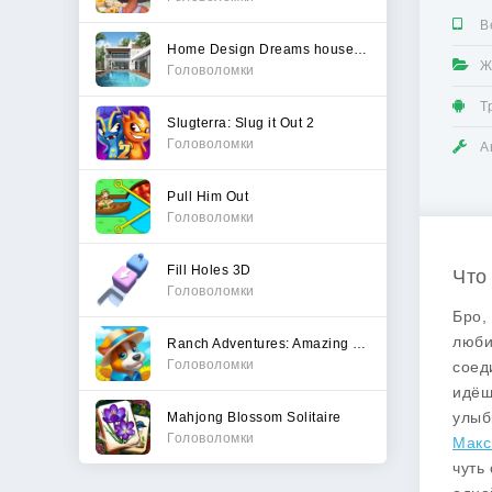
В
Home Design Dreams house games
Ж
Головоломки
Т
Slugterra: Slug it Out 2
Головоломки
А
Pull Him Out
Головоломки
Fill Holes 3D
Что
Головоломки
Бро,
люби
Ranch Adventures: Amazing Matc
Головоломки
соед
идёш
улыб
Mahjong Blossom Solitaire
Головоломки
Макс
чуть