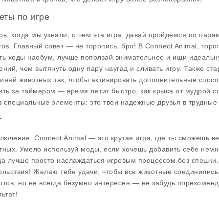
еты по игре
рь, когда мы узнали, о чем эта игра, давай пройдёмся по пара
тов. Главный совет — не торопись, бро! В Connect Animal, тор
ть ходы наобум, лучше поползай внимательнее и ищи идеальн
ений, чем вытянуть одну пару наугад и сливать игру. Также ст
иняй животных так, чтобы активировать дополнительные спосо
ить за таймером — время летит быстро, как крыса от мудрой с
з специальные элементы: это твои надежные друзья в трудные 
г
ключение, Connect Animal — это крутая игра, где ты сможешь 
тных. Умело используй моды, если хочешь добавить себе немн
да лучше просто наслаждаться игровым процессом без спешки.
ольствия! Желаю тебе удачи, чтобы все животные соединились,
отов, но не всегда безумно интересен — не забудь порекоменд
ьтат!