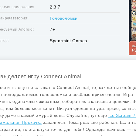
2.3.7
ерсия приложения:
Головоломки
анр/Категория:
7+
ребуемый Android:
Spearmint Games
втор:
 выделяет игру Connect Animal
 если ты еще не слышал о Connect Animal, то, как же ты вообщ
т неподражаемые головоломки и весёлые приключения. Игра — 
инять одинаковых животных, собирая их в классные цепочки. Вс
ь, тем больше мозг кипит! Визуал сделан на ура: яркие, сочн
ку даже в самый хмурый день. Слушайте, тут еще
Ice Scream 7
имальная Прокачка
завалялся. Тема реально рабочая. Если ты 
 стратегии, то эта штука точно для тебя! Однажды начнешь — н