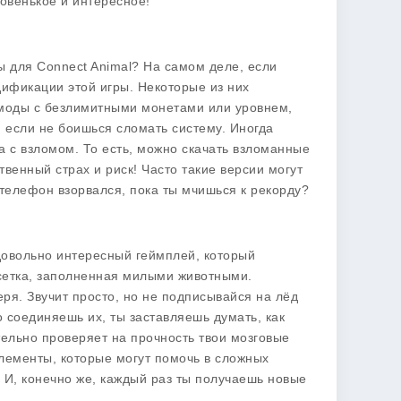
овенькое и интересное!
ы для Connect Animal? На самом деле, если
дификации этой игры. Некоторые из них
 моды с безлимитными монетами или уровнем,
 если не боишься сломать систему. Иногда
а с взломом. То есть, можно скачать взломанные
твенный страх и риск! Часто такие версии могут
 телефон взорвался, пока ты мчишься к рекорду?
 довольно интересный геймплей, который
ь сетка, заполненная милыми животными.
еря. Звучит просто, но не подписывайся на лёд
о соединяешь их, ты заставляешь думать, как
тельно проверяет на прочность твои мозговые
лементы, которые могут помочь в сложных
. И, конечно же, каждый раз ты получаешь новые