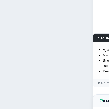
Что н
Ада
Мин
Вне
.so
Реа
Отчет
БЕ