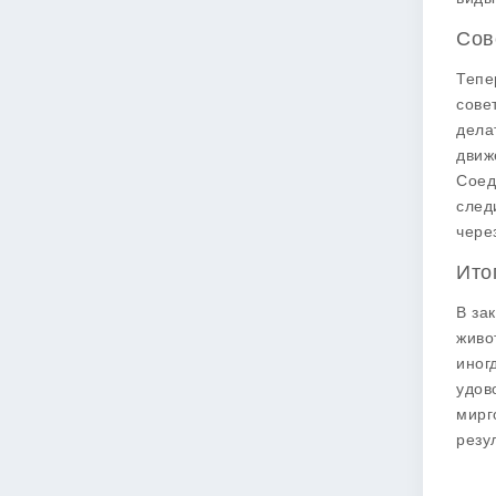
Сов
Тепе
сове
дела
движ
Соед
след
чере
Ито
В за
живо
иног
удов
мирг
резул