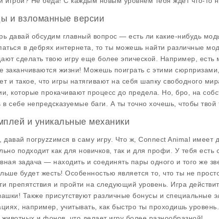
й игрой? Не беда! С каждым новым уровнем тебя ждет что-то н
ы и взломанные версии
рь давай обсудим главный вопрос — есть ли какие-нибудь мод
паться в дебрях интернета, то ты можешь найти различные мо
ают сделать твою игру еще более эпической. Например, есть
не заканчиваются жизни! Можешь поиграть с этими сюрпризами,
ет и такое, что игры натягивают на себя шапку свободного мир
ии, которые прокачивают процесс до предела. Но, бро, на собс
ь в себе непредсказуемые баги. А ты точно хочешь, чтобы твой
мплей и уникальные механики
, давай погруzzимся в саму игру. Что ж, Connect Animal имеет
льно подходит как для новичков, так и для профи. У тебя ест
вная задача — находить и соединять пары одного и того же зв
льше будет жесть! Особенностью является то, что ты не прост
ти препятствия и пройти на следующий уровень. Игра действи
вашки! Также присутствуют различные бонусы и специальные э
ациях, например, учитывать, как быстро ты проходишь уровень
 животных и фонов, что делает игру более разнообразной!