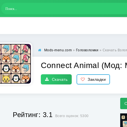
Mods-menu.com
»
Головоломки
» Скачать Взлом
Connect Animal (Мод: 
Скачать
Закладки
С
Рейтинг: 3.1
Всего оценок: 5300