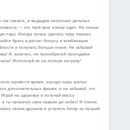
м так сказать, и выдадим несколько дельных
опливость — это твой враг номер один. Не спеши
ую пару. Иногда лучше сделать пару лишних
арайся брать в расчет бонусы и комбинации.
бности и получать больше очков. Не забывай
овы! И, конечно, не пренебрегай проходами
часы! Используй их на полную катушку!
весело провести время, находя пары милых
ого дополнительных фишек, и не забывай, что
 Играй на здоровье и получай массу
 а ты прокачал свои навыки до небес! И помни,
овать своим друзьям и устроить битву за лучший