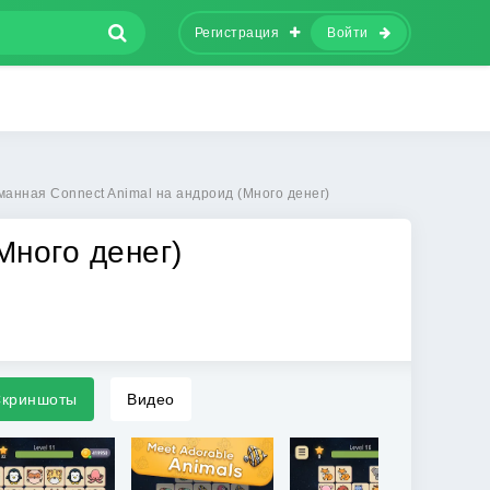
Регистрация
Войти
анная Connect Animal на андроид (Много денег)
Много денег)
криншоты
Видео