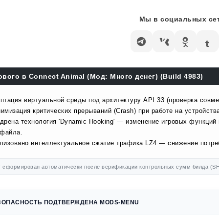
Мы в социальных сет
ового в Connect Animal (Мод: Много денег) (Build 4983)
птация виртуальной среды под архитектуру API 33 (проверка совме
имизация критических прерываний (Crash) при работе на устройства
дрена технология 'Dynamic Hooking' — изменение игровых функций
 файла.
лизовано интеллектуальное сжатие трафика LZ4 — снижение потр
 сформирован автоматически после верификации контрольных сумм билда (SH
ЗОПАСНОСТЬ ПОДТВЕРЖДЕНА MODS-MENU