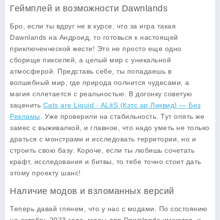
Геймплей и возможности Dawnlands
Бро, если ты вдруг не в курсе, что за игра такая
Dawnlands на Андроид, то готовься к настоящей
приключенческой жести! Это не просто еще одно
сборище пикселей, а целый мир с уникальной
атмосферой. Представь себе, ты попадаешь в
волшебный мир, где природа полнится чудесами, а
магия сплетается с реальностью. В догонку советую
заценить
Cats are Liquid - ALitS (Кэтс ар Ликвид) — Без
Рекламы
. Уже проверили на стабильность. Тут опять же
замес с выживалкой, и главное, что надо уметь не только
драться с монстрами и исследовать территории, но и
строить свою базу. Короче, если ты любишь сочетать
крафт, исследования и битвы, то тебе точно стоит дать
этому проекту шанс!
Наличие модов и взломанных версий
Теперь давай глянем, что у нас с модами. По состоянию