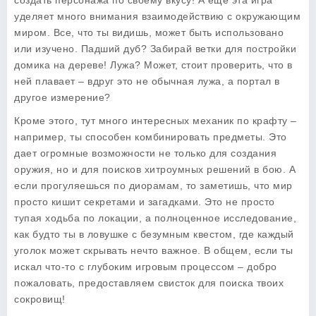
создать персонажа по своему вкусу! А еще эта игра
уделяет много внимания взаимодействию с окружающим
миром. Все, что ты видишь, может быть использовано
или изучено. Падший дуб? Забирай ветки для постройки
домика на дереве! Лужа? Может, стоит проверить, что в
ней плавает – вдруг это не обычная лужа, а портал в
другое измерение?
Кроме этого, тут много интересных механик по крафту –
например, ты способен комбинировать предметы. Это
дает огромные возможности не только для создания
оружия, но и для поисков хитроумных решений в бою. А
если прогуляешься по диорамам, то заметишь, что мир
просто кишит секретами и загадками. Это не просто
тупая ходьба по локации, а полноценное исследование,
как будто ты в ловушке с безумным квестом, где каждый
уголок может скрывать нечто важное. В общем, если ты
искал что-то с глубоким игровым процессом – добро
пожаловать, предоставляем свисток для поиска твоих
сокровищ!