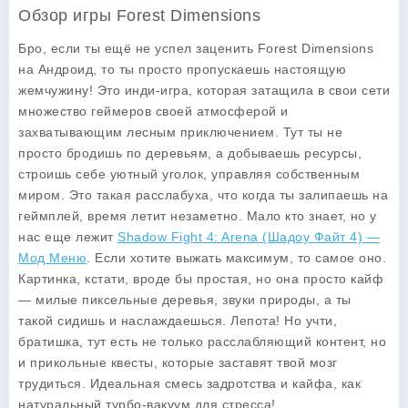
Обзор игры Forest Dimensions
Бро, если ты ещё не успел заценить Forest Dimensions
на Андроид, то ты просто пропускаешь настоящую
жемчужину! Это инди-игра, которая затащила в свои сети
множество геймеров своей атмосферой и
захватывающим лесным приключением. Тут ты не
просто бродишь по деревьям, а добываешь ресурсы,
строишь себе уютный уголок, управляя собственным
миром. Это такая расслабуха, что когда ты залипаешь на
геймплей, время летит незаметно. Мало кто знает, но у
нас еще лежит
Shadow Fight 4: Arena (Шадоу Файт 4) —
Мод Меню
. Если хотите выжать максимум, то самое оно.
Картинка, кстати, вроде бы простая, но она просто кайф
— милые пиксельные деревья, звуки природы, а ты
такой сидишь и наслаждаешься. Лепота! Но учти,
братишка, тут есть не только расслабляющий контент, но
и прикольные квесты, которые заставят твой мозг
трудиться. Идеальная смесь задротства и кайфа, как
натуральный турбо-вакуум для стресса!