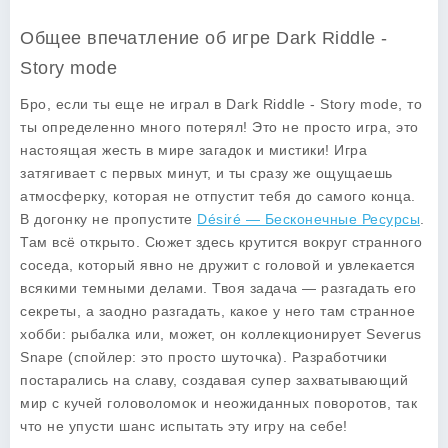
Общее впечатление об игре Dark Riddle -
Story mode
Бро, если ты еще не играл в Dark Riddle - Story mode, то
ты определенно много потерял! Это не просто игра, это
настоящая жесть в мире загадок и мистики! Игра
затягивает с первых минут, и ты сразу же ощущаешь
атмосферку, которая не отпустит тебя до самого конца.
В догонку не пропустите
Désiré — Бесконечные Ресурсы
.
Там всё открыто. Сюжет здесь крутится вокруг странного
соседа, который явно не дружит с головой и увлекается
всякими темными делами. Твоя задача — разгадать его
секреты, а заодно разгадать, какое у него там странное
хобби: рыбалка или, может, он коллекционирует Severus
Snape (спойлер: это просто шуточка). Разработчики
постарались на славу, создавая супер захватывающий
мир с кучей головоломок и неожиданных поворотов, так
что не упусти шанс испытать эту игру на себе!