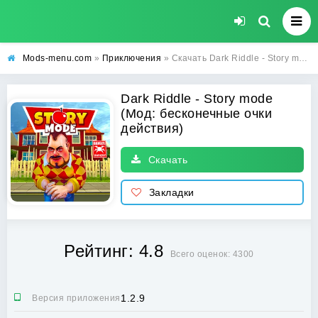
Mods-menu.com
»
Приключения
» Скачать Dark Riddle - Story mode со взломом на бесконечные очки действия на андроид бесплатно
Dark Riddle - Story mode
(Мод: бесконечные очки
действия)
Скачать
Закладки
Рейтинг: 4.8
Всего оценок: 4300
1.2.9
Версия приложения: