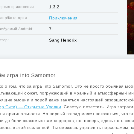
1.3.2
ерсия приложения:
Приключения
анр/Категория:
7+
ребуемый Android:
Sang Hendrix
втор:
ём игра Into Samomor
ко о том, что за игра Into Samomor. Это не просто обычная мо
атывающий сюжет, погружающий в мрачный и атмосферный мир. 
оящие эмоции и порой даже заняться настоящей экзорцистской
ер Сити) — Открытые Уровни
. Советую потестить. Игра затраг
я и оригинальности. На первый взгляд может показаться, что э
чи до боли знакомых нам хорроров; но, поверь, здесь есть сво
снешь в этой вселенной. Ты сможешь управлять персонажем, ко