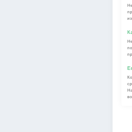
Не
пр
из
К
Не
по
пр
Е
Ко
ср
Н
во