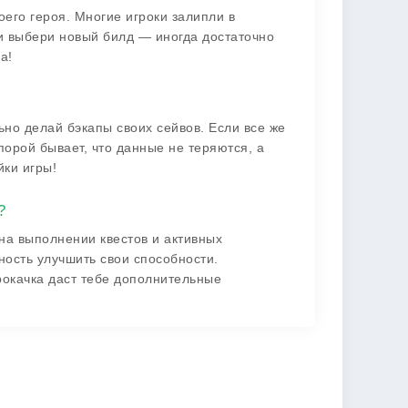
оего героя. Многие игроки залипли в
 и выбери новый билд — иногда достаточно
а!
ьно делай бэкапы своих сейвов. Если все же
порой бывает, что данные не теряются, а
йки игры!
?
на выполнении квестов и активных
ность улучшить свои способности.
окачка даст тебе дополнительные