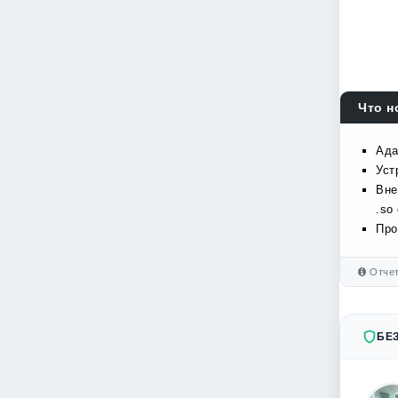
Что н
Ада
Уст
Вне
.so
Про
Отчет
БЕ