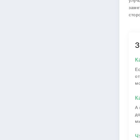
улуч
заме
стор
З
К
Ес
от
мо
К
А 
до
ми
Ч