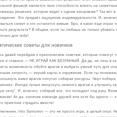
альной фишкой является твоя способность влиять на сюжетные
имаешь решения, которое ведет к одним концовкам? Так вот в
ождения. Это придаёт ощущение индивидуальности. И, конечно,
иваться сюжет и кто останется живым. Бро, в каких еще играх 
ться результата? В общем, если ты любишь не только убивать м
 точно для тебя!
ктические советы для новичков
рь давай перейдем к практическим советам, которые помогут т
ое и главное — НЕ ИГРАЙ КАК БЕЗУМНЫЙ. Да-да, не лезь в сам
 есть возможность обойти врагов и выбрать умный путь для спа
нькая хитрость — изучай карты и окружение. Если ты понимаеш
кользнуть мимо врагов попутно собирая ресурсы. Черт побери
шениях. Иногда лучше минуснуть немного врагов и улучшить св
ую силу”. И, конечно, собирай все, что попадает под руку. Во
вании! Ах да, наличие команде друзей или хотя бы одного — эт
то приятнее страдать вместе!
ключение, Into Samomor — это не просто игра, а целый опыт. Н