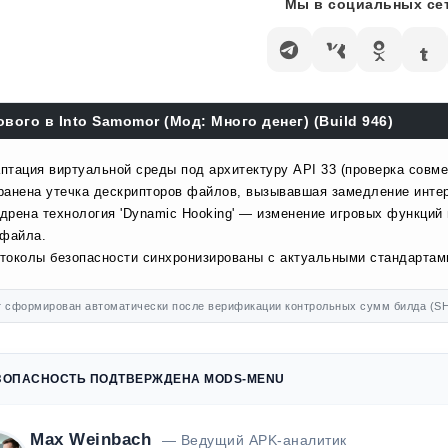
Мы в социальных сет
ового в Into Samomor (Мод: Много денег) (Build 946)
птация виртуальной среды под архитектуру API 33 (проверка совме
ранена утечка дескрипторов файлов, вызывавшая замедление инте
дрена технология 'Dynamic Hooking' — изменение игровых функций
 файла.
токолы безопасности синхронизированы с актуальными стандартами
 сформирован автоматически после верификации контрольных сумм билда (SH
ЗОПАСНОСТЬ ПОДТВЕРЖДЕНА MODS-MENU
Max Weinbach
— Ведущий APK-аналитик