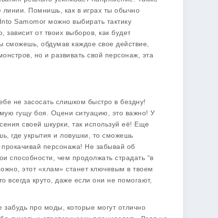
 линии. Помнишь, как в играх ты обычно
 Into Samomor можно выбирать тактику
 зависит от твоих выборов, как будет
ты сможешь, обдумав каждое свое действие,
онстров, но и развивать свой персонаж, эта
ебе не засосать слишком быстро в бездну!
ую гущу боя. Оцени ситуацию, это важно! У
сения своей шкурки, так используй её! Еще
ь, где укрытия и ловушки, то сможешь
, прокачивай персонажа! Не забывай об
ои способности, чем продолжать страдать “в
зможно, этот «хлам» станет ключевым в твоем
о всегда круто, даже если они не помогают,
е забудь про моды, которые могут отлично