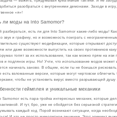
 задача — выжить, придумывая креативные тактики. И не забуд
добиться разобраться с внутренними демонами. Заходи в игру,
твенное «я»!
ь ли моды на Into Samomor?
й разбираться, есть ли для Into Samomor какие-либо моды! Как
ко звук и графику, но и возможность поиграть с неограниченн
твительно существуют модификации, которые открывают дост
ям или даже возможности выпустить на своих противников ка
орумах топят за их использование, так как можно прям на изи 
ов и подлянок игры. Но! Учти, что использование модов может 
ется начинать заново. В общем, если ты не боишься рисковать, 
е есть взломанные версии, которые могут чертовски облегчить т
ерками, чтобы не установить вирус вместо разрывающей душу
бенности геймплея и уникальные механики
to Samomor есть пара-тройка интересных механик, которые дел
рактивной. И тут, бро, уже не обойдется без серьезной стратег
умывать каждый ход. Порой возникают ситуации, когда необход
ться! И это не просто мимолетное решение. Этот элемент выж