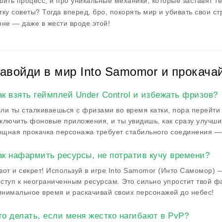
шить процесс, и про уникальные механики, которые заставят те
тку советы? Тогда вперед, бро, покорять мир и убивать свои стр
оне — даже в жести вроде этой!
авойди в мир Into Samomor и прокачай
ак взять геймплей Under Control и избежать фризов?
ли ты сталкиваешься с фризами во время катки, пора перейт
ключить фоновые приложения, и ты увидишь, как сразу улучши
щная прокачка персонажа требует стабильного соединения — 
ак нафармить ресурсы, не потратив кучу времени?
вот и секрет! Используй в игре Into Samomor (Инто Самомор)
ступ к неограниченным ресурсам. Это сильно упростит твой 
нимальное время и раскачивай своих персонажей до небес!
то делать, если меня жестко нагибают в PvP?