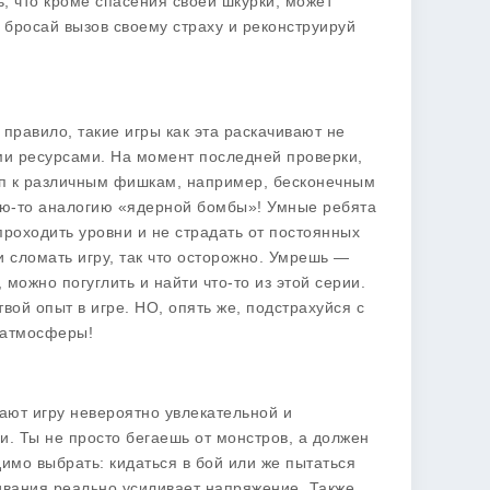
ь, что кроме спасения своей шкурки, может
 бросай вызов своему страху и реконструируй
 правило, такие игры как эта раскачивают не
ыми ресурсами. На момент последней проверки,
уп к различным фишкам, например, бесконечным
кую-то аналогию «ядерной бомбы»! Умные ребята
проходить уровни и не страдать от постоянных
и сломать игру, так что осторожно. Умрешь —
можно погуглить и найти что-то из этой серии.
вой опыт в игре. НО, опять же, подстрахуйся с
 атмосферы!
ают игру невероятно увлекательной и
ии. Ты не просто бегаешь от монстров, а должен
имо выбрать: кидаться в бой или же пытаться
ивания реально усиливает напряжение. Также