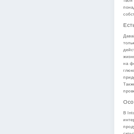
твоя
пона
собс
Ест
Дава
толь
дейс
жизн
на ф
глюк
прид
Такж
пров
Осо
В In
инте
прод
скры