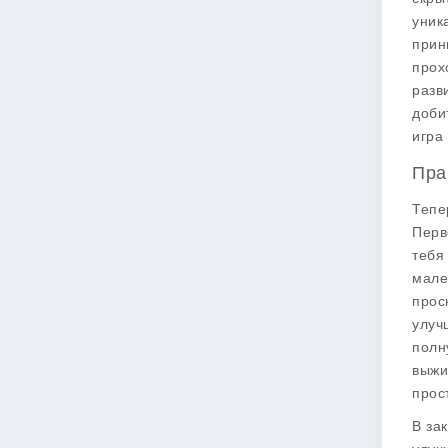
уник
прин
прох
разв
доби
игра
Пра
Тепе
Перв
тебя
мале
прос
улуч
полн
выжи
прос
В за