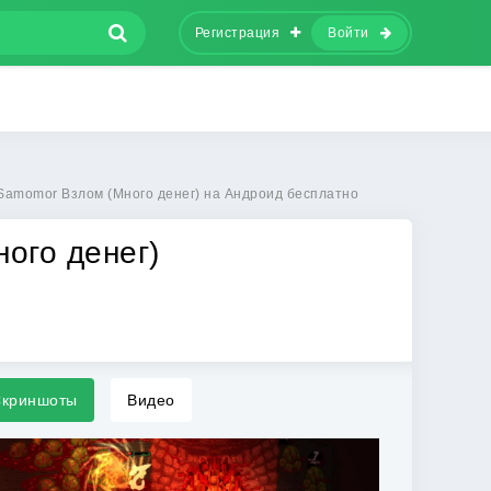
Регистрация
Войти
 Samomor Взлом (Много денег) на Андроид бесплатно
ного денег)
криншоты
Видео