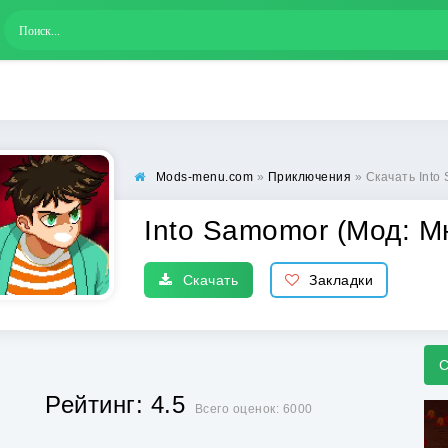
Mods-menu.com
»
Приключения
» Скачать Into
Into Samomor (Мод: М
Скачать
Закладки
С
Рейтинг: 4.5
Всего оценок: 6000