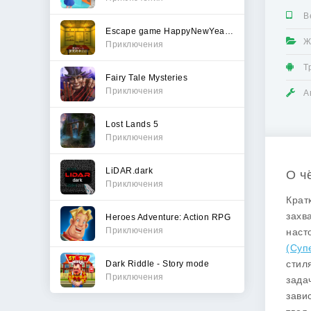
В
Escape game HappyNewYear 2023
Ж
Приключения
Т
Fairy Tale Mysteries
Приключения
А
Lost Lands 5
Приключения
LiDAR.dark
О ч
Приключения
Крат
захв
Heroes Adventure: Action RPG
Приключения
наст
(Суп
стил
Dark Riddle - Story mode
Приключения
зада
зави