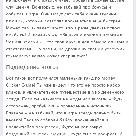
на прокачку, и старайся инвестировать в самые крутые
улучшения. Во-вторых, не забывай про бонусы и
события в игре! Они могут дать тебе очень вкусные
плюшки, которые позволят прокачаться еще быстрее.
Может, там выпадет что-то, что в разы увеличит твою
прибыль! И, конечно же, общайся с другими игроками!
Чат или форумы – это твои друзья для обмена опытом и
стратегиями. Но помни, не дразни их своими успехами –
геймерская карма может свершиться!
Подведение итогов
Вот такой вот получился маленький гайд по Money
Clicker Game! Ты уже видел, что это не просто набор
кликов, а увлекательное путешествие в мир денежного
дождя. Если ты наткнулся на моды или взломы – будь
осторожен, пробуй лишь проверенные источники.
Главное – не забывай, что в игре всегда должно быть
весело! Так что собирай бабло, прокачивайся и
наслаждайся процессом, будто мирок вокруг –
бездонный кошелек, ждущий, когда ты его раскроешь!