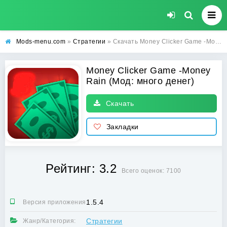
Mods-menu.com
»
Стратегии
» Скачать Money Clicker Game -Money Rain Взлом (много денег) на Андроид бесплатно
Money Clicker Game -Money
Rain (Мод: много денег)
Скачать
Закладки
Рейтинг: 3.2
Всего оценок: 7100
1.5.4
Версия приложения:
Стратегии
Жанр/Категория: