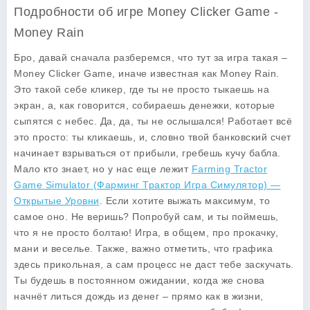
Подробности об игре Money Clicker Game -
Money Rain
Бро, давай сначала разберемся, что тут за игра такая –
Money Clicker Game, иначе известная как Money Rain.
Это такой себе кликер, где ты не просто тыкаешь на
экран, а, как говорится, собираешь денежки, которые
сыпятся с небес. Да, да, ты не ослышался! Работает всё
это просто: ты кликаешь, и, словно твой банковский счет
начинает взрываться от прибыли, гребешь кучу бабла.
Мало кто знает, но у нас еще лежит
Farming Tractor
Game Simulator (Фарминг Трактор Игра Симулятор) —
Открытые Уровни
. Если хотите выжать максимум, то
самое оно. Не веришь? Попробуй сам, и ты поймешь,
что я не просто болтаю! Игра, в общем, про прокачку,
мани и веселье. Также, важно отметить, что графика
здесь прикольная, а сам процесс не даст тебе заскучать.
Ты будешь в постоянном ожидании, когда же снова
начнёт литься дождь из денег – прямо как в жизни,