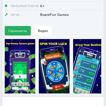
6+
Требуемый Android:
BoardFun Games
Автор:
Скриншоты
Видео