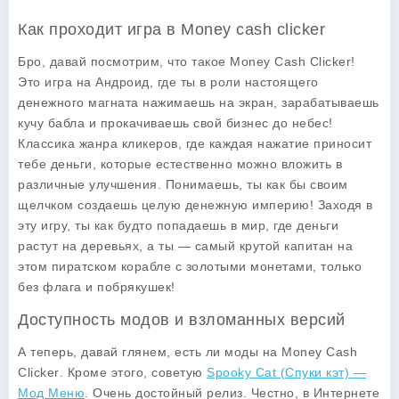
Как проходит игра в Money cash clicker
Бро, давай посмотрим, что такое
Money Cash Clicker
!
Это игра на Андроид, где ты в роли настоящего
денежного магната нажимаешь на экран, зарабатываешь
кучу бабла и прокачиваешь свой бизнес до небес!
Классика жанра кликеров, где каждая нажатие приносит
тебе деньги, которые естественно можно вложить в
различные улучшения. Понимаешь, ты как бы своим
щелчком создаешь целую денежную империю! Заходя в
эту игру, ты как будто попадаешь в мир, где деньги
растут на деревьях, а ты — самый крутой капитан на
этом пиратском корабле с золотыми монетами, только
без флага и побрякушек!
Доступность модов и взломанных версий
А теперь, давай глянем, есть ли моды на
Money Cash
Clicker
. Кроме этого, советую
Spooky Cat (Спуки кэт) —
Мод Меню
. Очень достойный релиз. Честно, в Интернете