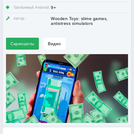
9+
Требуемый Android:
Wooden Toys: slime games,
Автор:
antistress simulators
Скриншоты
Видео