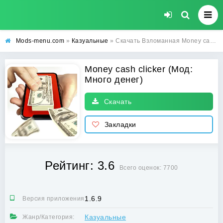
Mods-menu.com
»
Казуальные
» Скачать Взломанная Money cash clicker на Андроид (Много денег)
Money cash clicker (Мод:
Много денег)
Скачать
Закладки
Рейтинг: 3.6
Всего оценок: 7700
1.6.9
Версия приложения:
Казуальные
Жанр/Категория: