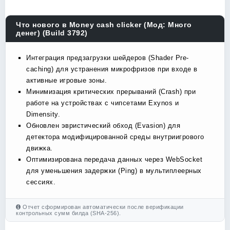
Что нового в Money cash clicker (Мод: Много
денег) (Build 3792)
Интеграция предзагрузки шейдеров (Shader Pre-
caching) для устранения микрофризов при входе в
активные игровые зоны.
Минимизация критических прерываний (Crash) при
работе на устройствах с чипсетами Exynos и
Dimensity.
Обновлен эвристический обход (Evasion) для
детектора модифицированной среды внутриигрового
движка.
Оптимизирована передача данных через WebSocket
для уменьшения задержки (Ping) в мультиплеерных
сессиях.
Отчет сформирован автоматически после верификации
контрольных сумм билда (SHA-256).