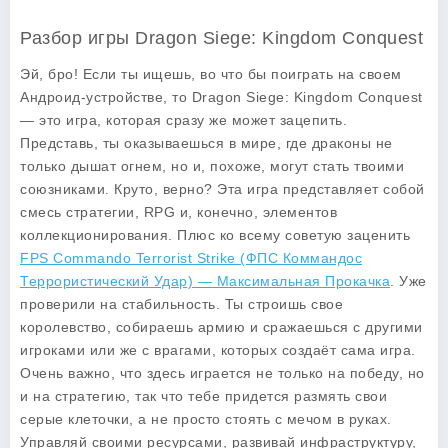
Разбор игры Dragon Siege: Kingdom Conquest
Эй, бро! Если ты ищешь, во что бы поиграть на своем
Андроид-устройстве, то Dragon Siege: Kingdom Conquest
— это игра, которая сразу же может зацепить.
Представь, ты оказываешься в мире, где драконы не
только дышат огнем, но и, похоже, могут стать твоими
союзниками. Круто, верно? Эта игра представляет собой
смесь стратегии, RPG и, конечно, элементов
коллекционирования. Плюс ко всему советую заценить
FPS Commando Terrorist Strike (ФПС Коммандос
Террористический Удар) — Максимальная Прокачка
. Уже
проверили на стабильность. Ты строишь свое
королевство, собираешь армию и сражаешься с другими
игроками или же с врагами, которых создаёт сама игра.
Очень важно, что здесь играется не только на победу, но
и на стратегию, так что тебе придется размять свои
серые клеточки, а не просто стоять с мечом в руках.
Управляй своими ресурсами, развивай инфраструктуру,