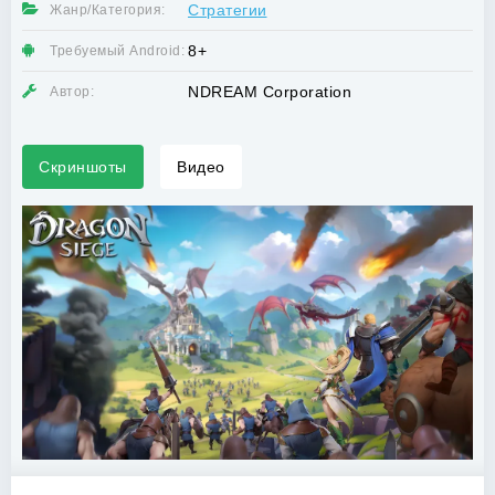
Стратегии
Жанр/Категория:
8+
Требуемый Android:
NDREAM Corporation
Автор:
Скриншоты
Видео