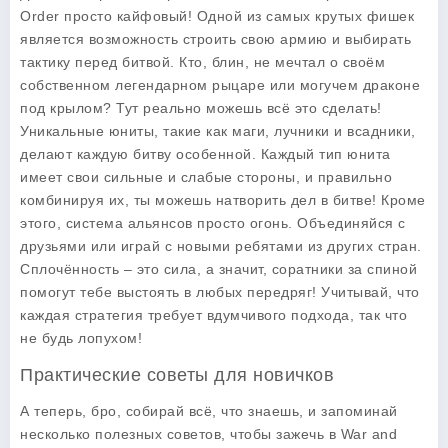
Order просто кайфовый! Одной из самых крутых фишек
является возможность строить свою армию и выбирать
тактику перед битвой. Кто, блин, не мечтал о своём
собственном легендарном рыцаре или могучем драконе
под крылом? Тут реально можешь всё это сделать!
Уникальные юниты, такие как маги, лучники и всадники,
делают каждую битву особенной. Каждый тип юнита
имеет свои сильные и слабые стороны, и правильно
комбинируя их, ты можешь натворить дел в битве! Кроме
этого, система альянсов просто огонь. Объединяйся с
друзьями или играй с новыми ребятами из других стран.
Сплочённость – это сила, а значит, соратники за спиной
помогут тебе выстоять в любых передряг! Учитывай, что
каждая стратегия требует вдумчивого подхода, так что
не будь лопухом!
Практические советы для новичков
А теперь, бро, собирай всё, что знаешь, и запоминай
несколько полезных советов, чтобы зажечь в War and