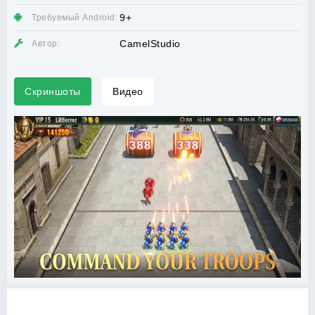
9+
Требуемый Android:
CamelStudio
Автор:
Скриншоты
Видео