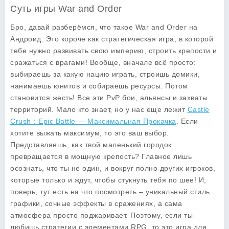
Суть игры War and Order
Бро, давай разберёмся, что такое
War and Order
на
Андроид. Это короче как стратегическая игра, в которой
тебе нужно развивать свою империю, строить крепости и
сражаться с врагами! Вообще, вначале всё просто:
выбираешь за какую нацию играть, строишь домики,
нанимаешь юнитов и собираешь ресурсы. Потом
становится жесть! Все эти PvP бои, альянсы и захваты
территорий. Мало кто знает, но у нас еще лежит
Castle
Crush：Epic Battle — Максимальная Прокачка
. Если
хотите выжать максимум, то это ваш выбор.
Представляешь, как твой маленький городок
превращается в мощную крепость? Главное лишь
осознать, что ты не один, и вокруг полно других игроков,
которые только и ждут, чтобы стукнуть тебя по шее! И,
поверь, тут есть на что посмотреть – уникальный стиль
графики, сочные эффекты в сражениях, а сама
атмосфера просто поджаривает. Поэтому, если ты
любишь стратегии с элементами RPG, то это игра для