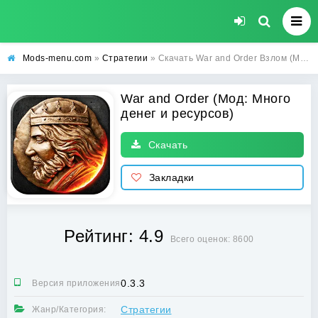
Mods-menu.com
»
Стратегии
» Скачать War and Order Взлом (Много денег и ресурсов) на Андроид бесплатно
War and Order (Мод: Много
денег и ресурсов)
Скачать
Закладки
Рейтинг: 4.9
Всего оценок: 8600
0.3.3
Версия приложения:
Стратегии
Жанр/Категория: