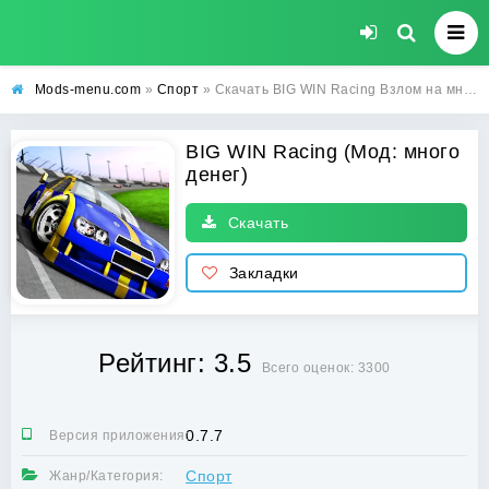
Mods-menu.com
»
Спорт
» Скачать BIG WIN Racing Взлом на много денег для Android бесплатно
BIG WIN Racing (Мод: много
денег)
Скачать
Закладки
Рейтинг: 3.5
Всего оценок: 3300
0.7.7
Версия приложения:
Спорт
Жанр/Категория: