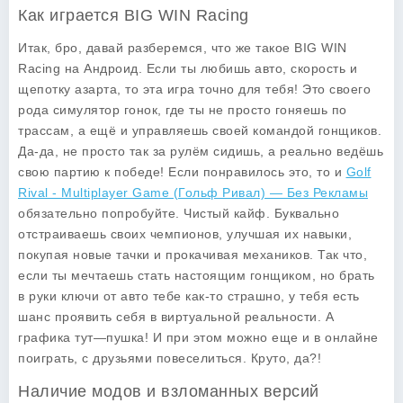
Как играется BIG WIN Racing
Итак, бро, давай разберемся, что же такое
BIG WIN
Racing
на Андроид. Если ты любишь авто, скорость и
щепотку азарта, то эта игра точно для тебя! Это своего
рода симулятор гонок, где ты не просто гоняешь по
трассам, а ещё и управляешь своей командой гонщиков.
Да-да, не просто так за рулём сидишь, а реально ведёшь
свою партию к победе! Если понравилось это, то и
Golf
Rival - Multiplayer Game (Гольф Ривал) — Без Рекламы
обязательно попробуйте. Чистый кайф. Буквально
отстраиваешь своих чемпионов, улучшая их навыки,
покупая новые тачки и прокачивая механиков. Так что,
если ты мечтаешь стать настоящим гонщиком, но брать
в руки ключи от авто тебе как-то страшно, у тебя есть
шанс проявить себя в виртуальной реальности. А
графика тут—пушка! И при этом можно еще и в онлайне
поиграть, с друзьями повеселиться. Круто, да?!
Наличие модов и взломанных версий