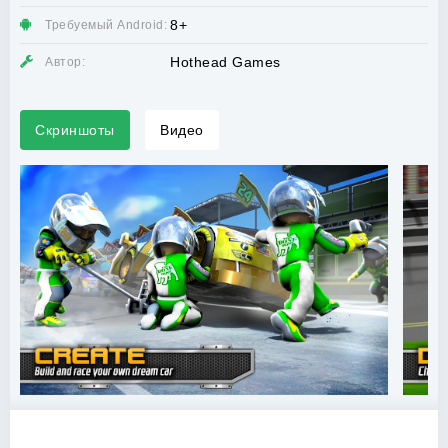
8+
Требуемый Android:
Hothead Games
Автор:
Скриншоты
Видео