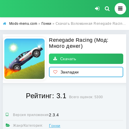
Mods-menu.com
»
Гонки
» Скачать Взломанная Renegade Racing на Андроид (Много денег) бесплатно
Renegade Racing (Мод:
Много денег)
Скачать
Закладки
Рейтинг: 3.1
Всего оценок: 5300
2.3.4
Версия приложения:
Гонки
Жанр/Категория: