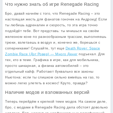
Что нужно знать об игре Renegade Racing
Бро, давай начнём с того, что
Renegade Racing
– это
настоящая жесть для фанатов гоночек на Андроид! Если
ты любишь адреналин и скорость, то эта игра точно
подойдёт тебе. Вот представь: ты мчишься на своём
железном коне по разнообразным трассам, выполняешь
трюки, взлетаешь в воздух и, конечно же, борешься с
соперниками! Слушайте, тут еще
Death Rover: Space
Zombie Race (Дэт Ровер) — Много Денег
подъехал. Для
тех, кто в теме. Графика в игре, как для мобильника,
просто шикарная, а физика автомобилей – это
отдельный кайф. Работают буквально все законы
Ньютона: если ты слишком сильно вжмёшь на газ, то
можно легко улететь в космос! Круто, правда?
Наличие модов и взломанных версий
Теперь перейдём к крепкой теме модов. На самом деле,
бро, с модами в Renegade Racing дела обстоят довольно