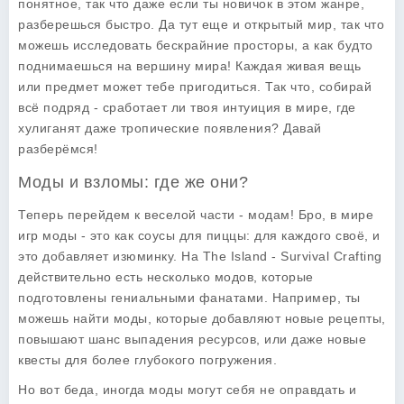
понятное, так что даже если ты новичок в этом жанре,
разберешься быстро. Да тут еще и открытый мир, так что
можешь исследовать бескрайние просторы, а как будто
поднимаешься на вершину мира! Каждая живая вещь
или предмет может тебе пригодиться. Так что, собирай
всё подряд - сработает ли твоя интуиция в мире, где
хулиганят даже тропические появления? Давай
разберёмся!
Моды и взломы: где же они?
Теперь перейдем к веселой части - модам! Бро, в мире
игр моды - это как соусы для пиццы: для каждого своё, и
это добавляет изюминку. На
The Island - Survival Crafting
действительно есть несколько модов, которые
подготовлены гениальными фанатами. Например, ты
можешь найти моды, которые добавляют новые рецепты,
повышают шанс выпадения ресурсов, или даже новые
квесты для более глубокого погружения.
Но вот беда, иногда моды могут себя не оправдать и