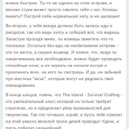
можно быстрее. Ты-то не одинок на этом острове, и
вечная стужа может просто свалить тебя с ног. Хочешь
выжить? Построй себе нормальную хату, а не шалашик!
Во-вторых, у тебя всегда должны быть запасы еды и
ресурсов, так что веди охоту и собирай всё, что видишь.
Зачастую проходя мимо, ты можешь заметить что-то
полезное. Остаться без еды на необитаемом острове -
это не мечта, а скорее кошмар. И помни, что, когда ты
накапливаешь всё необходимое, можно будет проводить
спокойные ночи, а не чиркать на ночном костре и
проклинать всех, на кого ты смотришь. И да, не забывай
про местных "мсье", которые могут не радовать твоё
командование.
В конце концов, помни, что
The Island - Survival Crafting
-
это увлекательный опыт, который не только требует
стратегии, но и предлагает уйму возможностей для
творчества. Так что готовься, играй, и пусть тебе повезет
на этой ужасно веселой тропе дикой природы! Удачи, и
пусть победит сильнейший!