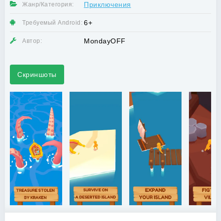
Приключения
Жанр/Категория:
6+
Требуемый Android:
MondayOFF
Автор:
Скриншоты