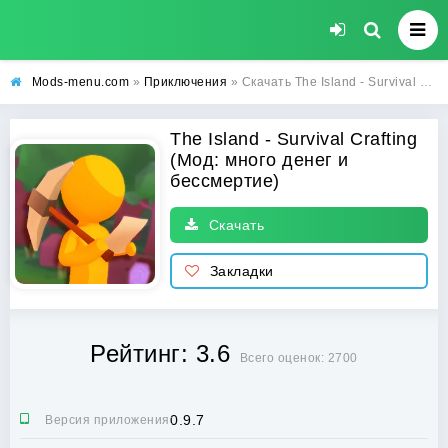
Mods-menu.com
»
Приключения
» Скачать The Island - Survival Crafting Взлом на много денег и бессмертие на Андроид бесплатно
The Island - Survival Crafting
(Мод: много денег и
бессмертие)
Скачать
Закладки
Рейтинг: 3.6
Всего оценок: 2700
0.9.7
Версия приложения: