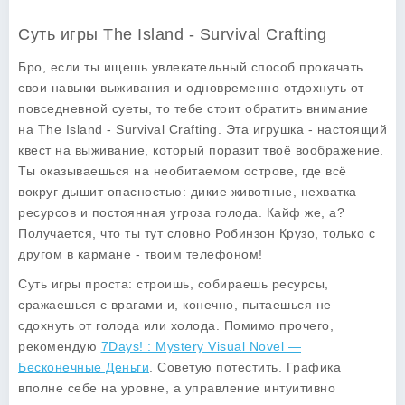
Суть игры The Island - Survival Crafting
Бро, если ты ищешь увлекательный способ прокачать
свои навыки выживания и одновременно отдохнуть от
повседневной суеты, то тебе стоит обратить внимание
на
The Island - Survival Crafting
. Эта игрушка - настоящий
квест на выживание, который поразит твоё воображение.
Ты оказываешься на необитаемом острове, где всё
вокруг дышит опасностью: дикие животные, нехватка
ресурсов и постоянная угроза голода. Кайф же, а?
Получается, что ты тут словно Робинзон Крузо, только с
другом в кармане - твоим телефоном!
Суть игры проста: строишь, собираешь ресурсы,
сражаешься с врагами и, конечно, пытаешься не
сдохнуть от голода или холода. Помимо прочего,
рекомендую
7Days! : Mystery Visual Novel —
Бесконечные Деньги
. Советую потестить. Графика
вполне себе на уровне, а управление интуитивно