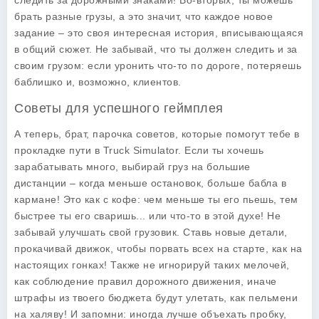
следить за дорожными знаками! Во-вторых, ты можешь
брать разные грузы, а это значит, что каждое новое
задание – это своя интересная история, вписывающаяся
в общий сюжет. Не забывай, что ты должен следить и за
своим грузом: если уронить что-то по дороге, потеряешь
баблишко и, возможно, клиентов.
Советы для успешного геймплея
А теперь, брат, парочка советов, которые помогут тебе в
прокладке пути в Truck Simulator. Если ты хочешь
зарабатывать много, выбирай груз на большие
дистанции – когда меньше остановок, больше бабла в
кармане! Это как с кофе: чем меньше ты его пьешь, тем
быстрее ты его сваришь... или что-то в этой духе! Не
забывай улучшать свой грузовик. Ставь новые детали,
прокачивай движок, чтобы порвать всех на старте, как на
настоящих гонках! Также не игнорируй таких мелочей,
как соблюдение правил дорожного движения, иначе
штрафы из твоего бюджета будут улетать, как пельмени
на халяву! И запомни: иногда лучше объехать пробку,