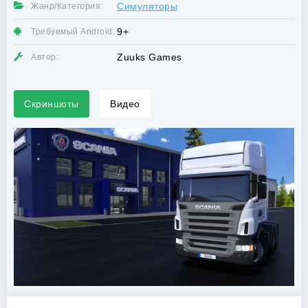
Симуляторы
Жанр/Категория:
9+
Требуемый Android:
Zuuks Games
Автор:
Скриншоты
Видео