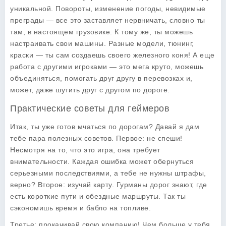
уникальной. Повороты, изменение погоды, невидимые
преграды — все это заставляет нервничать, словно ты
там, в настоящем грузовике. К тому же, ты можешь
настраивать свои машины. Разные модели, тюнинг,
краски — ты сам создаешь своего железного коня! А еще
работа с другими игроками — это мега круто, можешь
объединяться, помогать друг другу в перевозках и,
может, даже шутить друг с другом по дороге.
Практические советы для геймеров
Итак, ты уже готов мчаться по дорогам? Давай я дам
тебе пара полезных советов. Первое: не спеши!
Несмотря на то, что это игра, она требует
внимательности. Каждая ошибка может обернуться
серьезными последствиями, а тебе не нужны штрафы,
верно? Второе: изучай карту. Гурманы дорог знают, где
есть короткие пути и обездные маршруты. Так ты
сэкономишь время и бабло на топливе.
Третье: прокачивай свою компанию! Чем больше у тебя