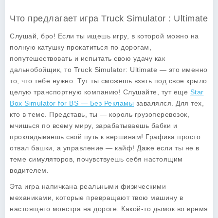
Что предлагает игра Truck Simulator : Ultimate
Слушай, бро! Если ты ищешь игру, в которой можно на
полную катушку прокатиться по дорогам,
попутешествовать и испытать свою удачу как
дальнобойщик, то
Truck Simulator: Ultimate
— это именно
то, что тебе нужно. Тут ты сможешь взять под свое крыло
целую транспортную компанию! Слушайте, тут еще
Star
Box Simulator for BS — Без Рекламы
завалялся. Для тех,
кто в теме. Представь, ты — король грузоперевозок,
мчишься по всему миру, зарабатываешь бабки и
прокладываешь свой путь к вершинам! Графика просто
отвал башки, а управление — кайф! Даже если ты не в
теме симуляторов, почувствуешь себя настоящим
водителем.
Эта игра напичкана реальными физическими
механиками, которые превращают твою машину в
настоящего монстра на дороге. Какой-то дымок во время