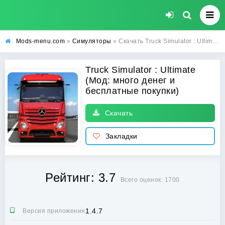
Mods-menu.com
»
Симуляторы
» Скачать Truck Simulator : Ultimate взлом на много денег и бесплатные покупки на Android
Truck Simulator : Ultimate
(Мод: много денег и
бесплатные покупки)
Скачать
Закладки
Рейтинг: 3.7
Всего оценок: 1700
1.4.7
Версия приложения: