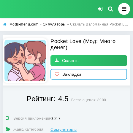
Mods-menu.com
»
Симуляторы
» Скачать Взломанная Pocket Love (Много денег) на Андроид бесплатно
Pocket Love (Мод: Много
денег)
Скачать
Закладки
Рейтинг: 4.5
Всего оценок: 8900
0.2.7
Версия приложения:
Симуляторы
Жанр/Категория: