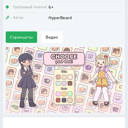
6+
Требуемый Android:
HyperBeard
Автор:
Скриншоты
Видео