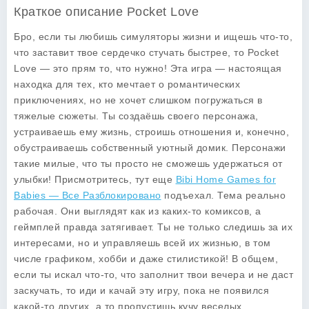
Краткое описание Pocket Love
Бро, если ты любишь симуляторы жизни и ищешь что-то,
что заставит твое сердечко стучать быстрее, то
Pocket
Love
— это прям то, что нужно! Эта игра — настоящая
находка для тех, кто мечтает о романтических
приключениях, но не хочет слишком погружаться в
тяжелые сюжеты. Ты создаёшь своего персонажа,
устраиваешь ему жизнь, строишь отношения и, конечно,
обустраиваешь собственный уютный домик. Персонажи
такие милые, что ты просто не сможешь удержаться от
улыбки! Присмотритесь, тут еще
Bibi Home Games for
Babies — Все Разблокировано
подъехал. Тема реально
рабочая. Они выглядят как из каких-то комиксов, а
геймплей правда затягивает. Ты не только следишь за их
интересами, но и управляешь всей их жизнью, в том
числе графиком, хобби и даже стилистикой! В общем,
если ты искал что-то, что заполнит твои вечера и не даст
заскучать, то иди и качай эту игру, пока не появился
какой-то других, а то пропустишь кучу веселых