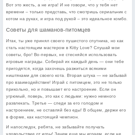
Вот это жесть, а не игра! И не говори, что у тебя нет
времени – только представь, что смотришь сериальчик с
котом на руках, и игра под рукой – это идеальное комбо.
Советы для шаманов-питомцев
Итак, ты уже принял своего пушистого спутника, но как
стать настоящим мастером в Kitty Love? Слушай мои
советы, бро! Во-первых, не стесняйся использовать
игровые награды. Собирай их каждый день — они тебе
пригодятся, когда захочешь разжиться всякими
ништяками для своего кота. Вторая штука — не забывай
про взаимодействие! Играй с питомцем, это не только
прикольно, но и повышает его настроение. Если он
угрюмый, поверь, это как с людьми: нужно немного
развлекать. Третье — следи за его голодом и
настроением, не оставляй без еды! В общем, держи его
в форме, как настоящий чемпион.
И напоследок, ребята, не забывайте получать
удовольствие от игры! Зачем еще мы играем, если не