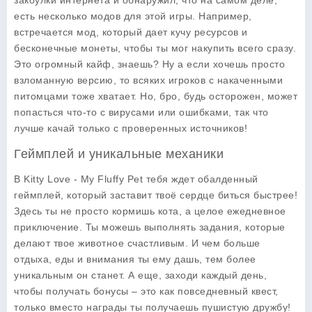
закоулки интернета и обнаружил, что на самом деле,
есть несколько модов для этой игры. Например,
встречается мод, который дает кучу ресурсов и
бесконечные монеты, чтобы ты мог накупить всего сразу.
Это огромный кайф, знаешь? Ну а если хочешь просто
взломанную версию, то всяких игроков с накаченными
питомцами тоже хватает. Но, бро, будь осторожен, может
попасться что-то с вирусами или ошибками, так что
лучше качай только с проверенных источников!
Геймплей и уникальные механики
В Kitty Love - My Fluffy Pet тебя ждет обалденный
геймплей, который заставит твоё сердце биться быстрее!
Здесь ты не просто кормишь кота, а целое ежедневное
приключение. Ты можешь выполнять задания, которые
делают твое животное счастливым. И чем больше
отдыха, еды и внимания ты ему дашь, тем более
уникальным он станет. А еще, заходи каждый день,
чтобы получать бонусы – это как повседневный квест,
только вместо награды ты получаешь пушистую дружбу!