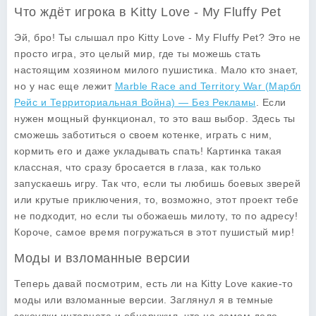
Что ждёт игрока в Kitty Love - My Fluffy Pet
Эй, бро! Ты слышал про
Kitty Love - My Fluffy Pet
? Это не
просто игра, это целый мир, где ты можешь стать
настоящим хозяином милого пушистика. Мало кто знает,
но у нас еще лежит
Marble Race and Territory War (Марбл
Рейс и Территориальная Война) — Без Рекламы
. Если
нужен мощный функционал, то это ваш выбор. Здесь ты
сможешь заботиться о своем котенке, играть с ним,
кормить его и даже укладывать спать! Картинка такая
классная, что сразу бросается в глаза, как только
запускаешь игру. Так что, если ты любишь боевых зверей
или крутые приключения, то, возможно, этот проект тебе
не подходит, но если ты обожаешь милоту, то по адресу!
Короче, самое время погружаться в этот пушистый мир!
Моды и взломанные версии
Теперь давай посмотрим, есть ли на Kitty Love какие-то
моды или взломанные версии. Заглянул я в темные