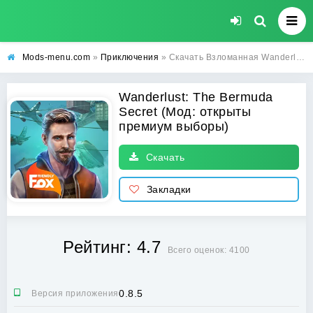
Mods-menu.com
»
Приключения
» Скачать Взломанная Wanderlust: The Bermuda Secret на Андроид с открытыми премиум выборами бесплатно
Wanderlust: The Bermuda
Secret (Мод: открыты
премиум выборы)
Скачать
Закладки
Рейтинг: 4.7
Всего оценок: 4100
0.8.5
Версия приложения: