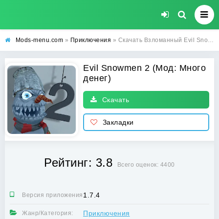
Mods-menu.com
»
Приключения
» Скачать Взломанный Evil Snowmen 2 (Много денег) на телефон бесплатно
Evil Snowmen 2 (Мод: Много
денег)
Скачать
Закладки
Рейтинг: 3.8
Всего оценок: 4400
1.7.4
Версия приложения:
Приключения
Жанр/Категория: