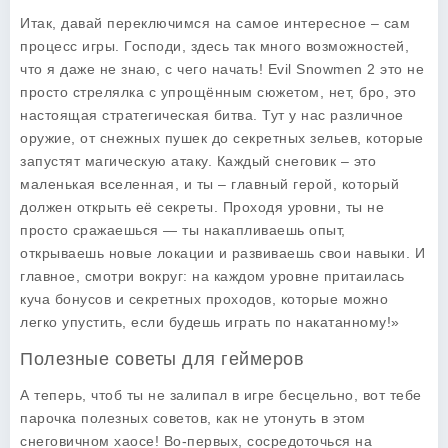
Итак, давай переключимся на самое интересное – сам
процесс игры. Господи, здесь так много возможностей,
что я даже не знаю, с чего начать!
Evil Snowmen 2
это не
просто стрелялка с упрощённым сюжетом, нет, бро, это
настоящая стратегическая битва. Тут у нас различное
оружие, от снежных пушек до секретных зельев, которые
запустят магическую атаку. Каждый снеговик – это
маленькая вселенная, и ты – главный герой, который
должен открыть её секреты. Проходя уровни, ты не
просто сражаешься — ты накапливаешь опыт,
открываешь новые локации и развиваешь свои навыки. И
главное, смотри вокруг: на каждом уровне притаилась
куча бонусов и секретных проходов, которые можно
легко упустить, если будешь играть по накатанному!»
Полезные советы для геймеров
А теперь, чтоб ты не залипал в игре бесцельно, вот тебе
парочка
полезных советов
, как не утонуть в этом
снеговичном хаосе! Во-первых, сосредоточься на