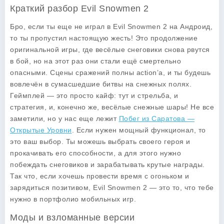
Краткий разбор Evil Snowmen 2
Бро, если ты еще не играл в
Evil Snowmen 2
на Андроид,
то ты пропустил настоящую жесть! Это продолжение
оригинальной игры, где весёлые снеговики снова рвутся
в бой, но на этот раз они стали ещё смертельно
опасными. Сцены сражений полны action’а, и ты будешь
вовлечён в сумасшедшие битвы на снежных полях.
Геймплей — это просто кайф: тут и стрельба, и
стратегия, и, конечно же, весёлые снежные шары! Не все
заметили, но у нас еще лежит
Побег из Саратова —
Открытые Уровни
. Если нужен мощный функционал, то
это ваш выбор. Ты можешь выбрать своего героя и
прокачивать его способности, а для этого нужно
побеждать снеговиков и зарабатывать крутые награды.
Так что, если хочешь провести время с огоньком и
зарядиться позитивом, Evil Snowmen 2 — это то, что тебе
нужно в портфолио мобильных игр.
Моды и взломанные версии