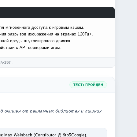
ля мгновенного доступа к игровым кэшам.
ния разрывов изображения на экранах 120Гц+.
нной среды внутриигрового движка.
йствии с API серверами игры.
A-256).
ТЕСТ: ПРОЙДЕН
од очищен от рекламных библиотек и лишних
Max Weinbach (Contributor @ 9to5Google).