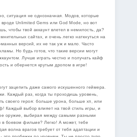
нно, ситуация не однозначная. Модов, которые
о вроде Unlimited Gems или God Mode, но вот
ешь, чтобы твой аккаунт влетел в немилость, да?
омнительных сайтах, и очень легко наткнуться на
оманных версий, их не так уж и мало. Часто
ламы. Но будь готов, что такие версии могут
ккаунтом. Лучше играть честно и получать кайф
ность и обернется крутым дропом в игре!
могут зацепить даже самого искушенного геймера.
ки. Каждый раз, когда ты проходишь уровень,
ь своего героя: больше урона, больше хп, или
! Каждый выбор влияет на твой стиль игры, и
свое оружие, выбирая между самыми разными
и в боевом фильме? Легко! А может, тебе
дая волна врагов требует от тебя адаптации и
 это пробежки по уровням. Ты не просто тупо