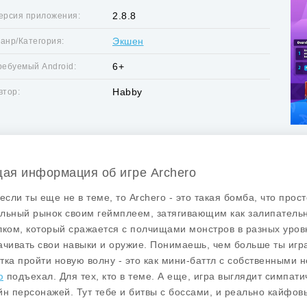
2.8.8
ерсия приложения:
Экшен
анр/Категория:
6+
ребуемый Android:
Habby
втор:
ая информация об игре Archero
 если ты еще не в теме, то Archero - это такая бомба, что прос
льный рынок своим геймплеем, затягивающим как залипатель
лком, который сражается с полчищами монстров в разных уровн
ачивать свои навыки и оружие. Понимаешь, чем больше ты игр
тка пройти новую волну - это как мини-баттл с собственными 
ю
подъехал. Для тех, кто в теме. А еще, игра выглядит симпати
йн персонажей. Тут тебе и битвы с боссами, и реально кайфовы