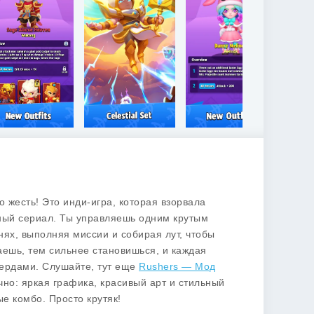
то жесть! Это инди-игра, которая взорвала
ный сериал. Ты управляешь одним крутым
ях, выполняя миссии и собирая лут, чтобы
аешь, тем сильнее становишься, и каждая
нердами. Слушайте, тут еще
Rushers — Мод
чно: яркая графика, красивый арт и стильный
е комбо. Просто крутяк!