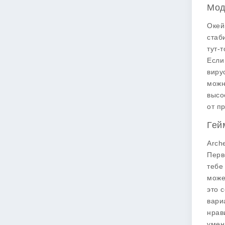
Мод
Окей
стаб
тут-
Если
виру
можн
высо
от п
Гей
Arch
Перв
тебе
може
это 
вари
нрав
умен