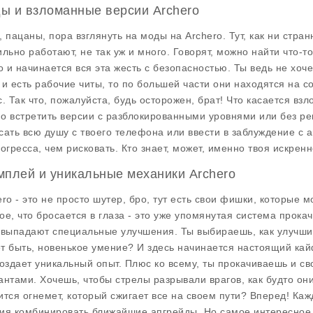
ы и взломанные версии Archero
, пацаны, пора взглянуть на моды на Archero. Тут, как ни стра
ильно работают, не так уж и много. Говорят, можно найти что-т
то и начинается вся эта жесть с безопасностью. Ты ведь не хоч
 и есть рабочие читы, то по большей части они находятся на с
с. Так что, пожалуйста, будь осторожен, брат! Что касается взл
о встретить версии с разблокированными уровнями или без рек
сать всю душу с твоего телефона или ввести в заблуждение с а
рогресса, чем рисковать. Кто знает, может, именно твоя искрен
мплей и уникальные механики Archero
ero - это не просто шутер, бро, тут есть свои фишки, которые 
ое, что бросается в глаза - это уже упомянутая система прокач
 выпадают специальные улучшения. Ты выбираешь, как улучшит
т быть, новенькое умение? И здесь начинается настоящий кайф
создает уникальный опыт. Плюс ко всему, ты прокачиваешь и 
антами. Хочешь, чтобы стрелы разрывали врагов, как будто он
ится огнемет, который сжигает все на своем пути? Вперед! Каж
ия комбинировать ближайшие апгрейды. Но самое интересное -