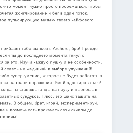
какой-то момент нужно просто пробежаться, чтобы
очетая жонглирование и бег в один поток.
в под пульсирующую музыку твоего кайфового
прибавят тебе шансов в Archero, бро! Прежде
 если ты до последнего момента тянул с
ся за это. Изучи каждую пушку и ее особенности,
ой совет - не жадничай в выборе улучшений!
либо супер-умение, которое не будет работать в
шься на грани поражения. Умей адаптироваться!
 когда ты ставишь танцы на паузу и ныряешь в
 заветных сундуков. Плюс, это шанс тащить на
евать. В общем, брат, играй, экспериментируй,
 еще и возможность прокачать свои скиллы до
ытаниям!