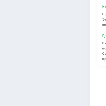
К
Пр
Эт
со
Г
И
по
Со
п