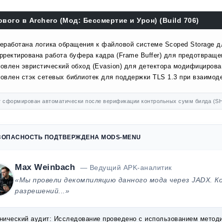
ового в Archero (Мод: Бессмертие и Урон) (Build 706)
еработана логика обращения к файловой системе Scoped Storage д
рректирована работа буфера кадра (Frame Buffer) для предотвраще
овлен эвристический обход (Evasion) для детектора модифицирова
овлен стэк сетевых библиотек для поддержки TLS 1.3 при взаимоде
 сформирован автоматически после верификации контрольных сумм билда (SH
ЗОПАСНОСТЬ ПОДТВЕРЖДЕНА MODS-MENU
Max Weinbach
— Ведущий APK-аналитик
«Мы провели декомпиляцию данного мода через JADX. К
разрешений...»
нический аудит:
Исследование проведено с использованием методик 