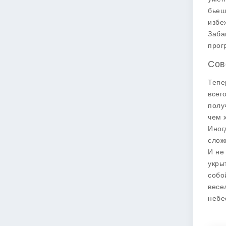
бьеш
избе
Заба
прог
Сов
Тепе
всег
полу
чем 
Иног
слож
И не
укры
собо
весе
небе