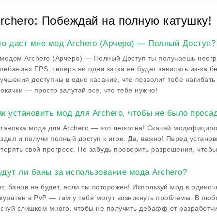
rchero: Побеждай на полную катушку!
то даст мне мод Archero (Арчеро) — Полный Доступ?
модом Archero (Арчеро) — Полный Доступ ты получаешь неогр
лебаниях FPS, теперь ни одна катка не будет зависать из-за 
учшения доступны в одно касание, что позволит тебе нагибать
окачки — просто залутай все, что тебе нужно!
ак установить мод для Archero, чтобы не было проса
тановка мода для Archero — это легкотня! Скачай модифициро
здел и получи полный доступ к игре. Да, важно! Перед устано
терять свой прогресс. Не забудь проверить разрешения, чтоб
удут ли баны за использование мода Archero?
т, банов не будет, если ты осторожен! Используй мод в одиноч
куратен в PvP — там у тебя могут возникнуть проблемы. В лю
скуй слишком много, чтобы не получить дебафф от разработчи