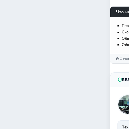
Что н
Пер
Ско
Обн
Обн
Отчет
БЕ
Тех