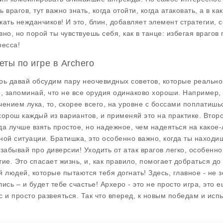
ь врагов, тут важно знать, когда отойти, когда атаковать, а в 
жать нежданчиков! И это, блин, добавляет элемент стратегии, с
вно, но порой ты чувствуешь себя, как в танце: избегая враго
ресса!
еты по игре в Archero
рь давай обсудим пару неочевидных советов, которые реально 
о, запоминай, что не все орудия одинаково хороши. Например,
чением лука, то, скорее всего, на уровне с боссами поплатишь
хорош каждый из вариантов, и применяй это на практике. Втор
да лучше взять простое, но надежное, чем надеяться на какое-
ной ситуации. Братишка, это особенно важно, когда ты находи
 забывай про диверсии! Уходить от атак врагов легко, особенно
тие. Это спасает жизнь, и, как правило, помогает добраться до
й людей, которые пытаются тебя догнать! Здесь, главное - не з
лись – и будет тебе счастье! Археро - это не просто игра, это
с и просто развеяться. Так что вперед, к новым победам и исп