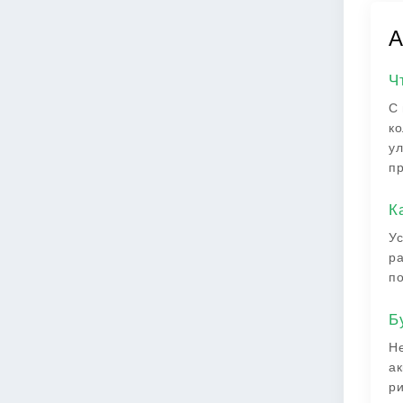
A
Ч
С 
ко
ул
пр
К
Ус
ра
по
Б
Не
ак
ри