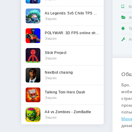
В
As Legends: 5v5 Chibi TPS Game
Ж
Экшен
Т
POLYWAR: 3D FPS online shooter
Экшен
А
Stick Project
Экшен
Nextbot chasing
Общ
Экшен
Бро,
моби
Talking Tom Hero Dash
Экшен
стре
прок
попы
A4 vs Zombies - ZomBattle
Экшен
Мен
диза