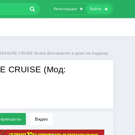
Регистрация
Войти
REASURE CRUISE Взлом (Бессмертие и урон) на Андроид
 CRUISE (Мод:
криншоты
Видео