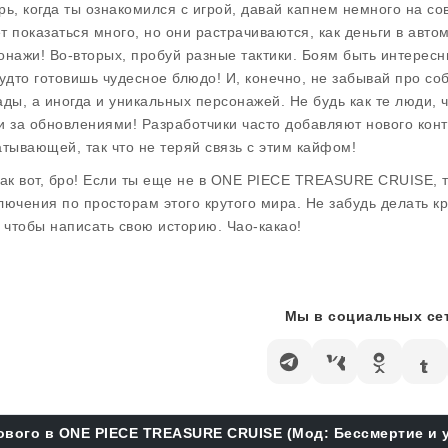
рь, когда ты ознакомился с игрой, давай капнем немного на со
т показаться много, но они растрачиваются, как деньги в автом
онажи! Во-вторых, пробуй разные тактики. Боям быть интересн
будто готовишь чудесное блюдо! И, конечно, не забывай про с
ады, а иногда и уникальных персонажей. Не будь как те люди, ч
и за обновлениями! Разработчики часто добавляют нового конте
атывающей, так что не теряй связь с этим кайфом!
так вот, бро! Если ты еще не в ONE PIECE TREASURE CRUISE, т
лючения по просторам этого крутого мира. Не забудь делать кр
, чтобы написать свою историю. Чао-какао!
Мы в социальных сет
ового в ONE PIECE TREASURE CRUISE (Мод: Бессмертие и ур