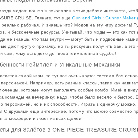
оводу модов: пошел я покопался в этих дебрях интернета, чтоб
SURE CRUISE. Гляньте, тут еще
Gun and Girls : Gunner Maker
 реально рабочая. И знаешь что? Модов на эту игру дофига! 
ов, и бесконечные ресурсы. Учитывай, что моды — это как тот д
гда не знаешь, что там внутри — могут быть и подводные камн
рые дают крутую прокачку, но ты рискуешь получить бан, а это 
й сам, кому есть дело до твоей геймплейной судьбы!
бенности Геймплея и Уникальные Механики
касается самой игры, то тут все очень круто: система боя осно
 персонажей. Например, есть разные классы, такие как навигат
люченцы, которые могут выполнять особые комбо! Имей в виду
ка команды на вечеринку: надо, чтобы было весело и быстро. Е
ко персонажей, но и их способности. Играть в одиночку можно,
ь! С друзьями еще интереснее, потому что можно совместно пр
т атмосферой и лезет из всех щелей!
еты для Залётов в ONE PIECE TREASURE CRUIS