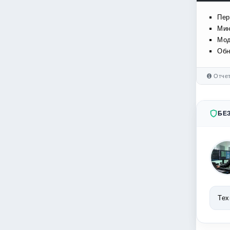
Пер
Мин
Мод
Обн
Отчет
БЕ
Тех