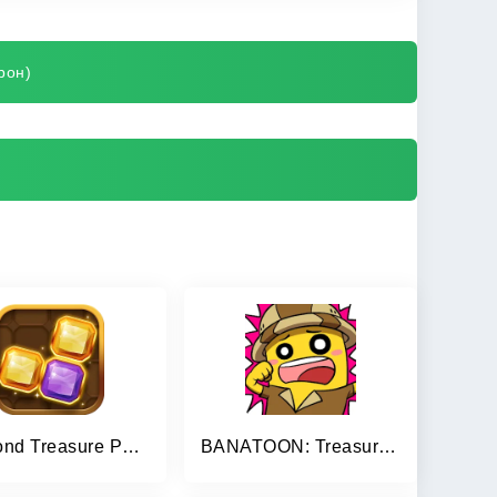
рон)
Diamond Treasure Puzzle
BANATOON: Treasure hunt!