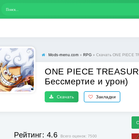
Mods-menu.com
»
RPG
» Скачать ONE PIECE T
ONE PIECE TREASURE
Бессмертие и урон)
Скачать
Закладки
С
Рейтинг: 4.6
Всего оценок: 7500