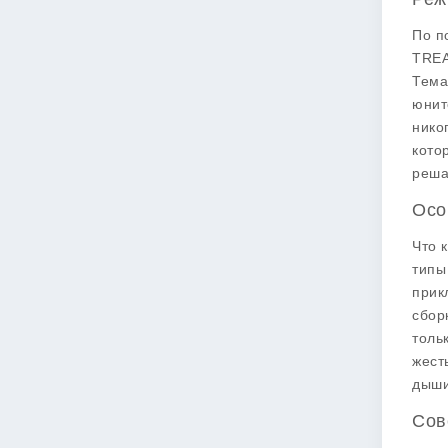
По п
TREA
Тема
юнит
нико
кото
реша
Осо
Что 
типы
прик
сбор
толь
жест
дыши
Сов