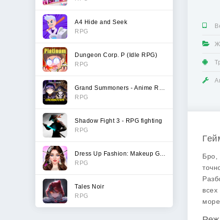
A4 Hide and Seek
В
RPG
Ж
Dungeon Corp. P (Idle RPG)
Т
RPG
А
Grand Summoners - Anime RPG
RPG
Shadow Fight 3 - RPG fighting
RPG
Гей
Dress Up Fashion: Makeup Games
Бро,
RPG
точн
Разб
Tales Noir
всех
RPG
море
Реж