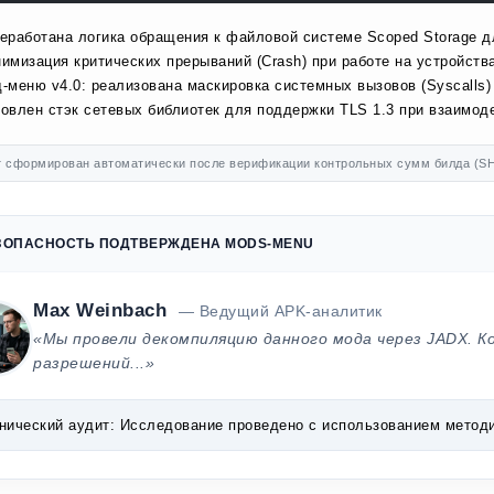
еработана логика обращения к файловой системе Scoped Storage д
имизация критических прерываний (Crash) при работе на устройства
-меню v4.0: реализована маскировка системных вызовов (Syscalls)
овлен стэк сетевых библиотек для поддержки TLS 1.3 при взаимоде
 сформирован автоматически после верификации контрольных сумм билда (SH
ЗОПАСНОСТЬ ПОДТВЕРЖДЕНА MODS-MENU
Max Weinbach
— Ведущий APK-аналитик
«Мы провели декомпиляцию данного мода через JADX. К
разрешений...»
нический аудит:
Исследование проведено с использованием методик 