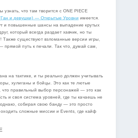
ы узнать, что там творится с ONE PIECE
 (Ган и девушки) — Открытые Уровни
имеется.
Тут и повышенные шансы на выпадение крутых
руг, который всегда раздает хавчик, но ты
и! Также существуют взломанные версии игры,
— прямой путь к печали. Так что, думай сам,
вана на тактике, и ты реально должен учитывать
оры, хулиганы и бойцы. Это как те лютые
, что правильный выбор персонажей — это как
сть и своя система уровней, где ты качаешь не
 однако, собирая свою банду — это просто
оходить сложные миссии и Events, где кайф
E