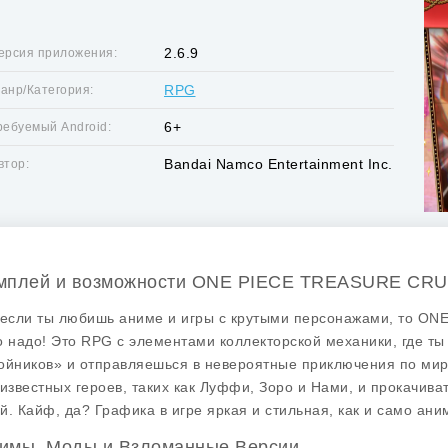
2.6.9
ерсия приложения:
RPG
анр/Категория:
6+
ребуемый Android:
Bandai Namco Entertainment Inc.
втор:
мплей и возможности ONE PIECE TREASURE CRU
 если ты любишь аниме и игры с крутыми персонажами, то ON
о надо! Это RPG с элементами коллекторской механики, где т
ойников» и отправляешься в невероятные приключения по миру
 известных героев, таких как Луффи, Зоро и Нами, и прокачива
й. Кайф, да? Графика в игре яркая и стильная, как и само аним
имы, Моды и Взломанные Версии