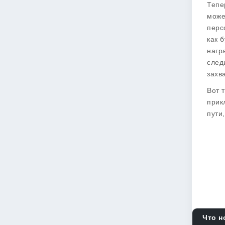
Тепе
може
перс
как 
нагр
след
захв
Вот 
прик
пути
Что н