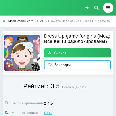
Mods-menu.com
»
RPG
» Скачать Взломанная Dress Up game for girls (Все вещи разблокированы) на Андроид бесплатно
Dress Up game for girls (Мод:
Все вещи разблокированы)
Скачать
Закладки
Рейтинг: 3.5
Всего оценок: 2500
2.4.5
Версия приложения:
RPG
Жанр/Категория: