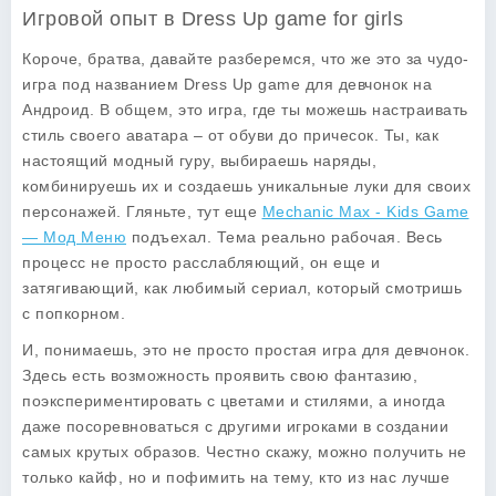
Игровой опыт в Dress Up game for girls
Короче, братва, давайте разберемся, что же это за чудо-
игра под названием Dress Up game для девчонок на
Андроид. В общем, это игра, где ты можешь настраивать
стиль своего аватара – от обуви до причесок. Ты, как
настоящий модный гуру, выбираешь наряды,
комбинируешь их и создаешь уникальные луки для своих
персонажей. Гляньте, тут еще
Mechanic Max - Kids Game
— Мод Меню
подъехал. Тема реально рабочая. Весь
процесс не просто расслабляющий, он еще и
затягивающий, как любимый сериал, который смотришь
с попкорном.
И, понимаешь, это не просто простая игра для девчонок.
Здесь есть возможность проявить свою фантазию,
поэкспериментировать с цветами и стилями, а иногда
даже посоревноваться с другими игроками в создании
самых крутых образов. Честно скажу, можно получить не
только кайф, но и пофимить на тему, кто из нас лучше