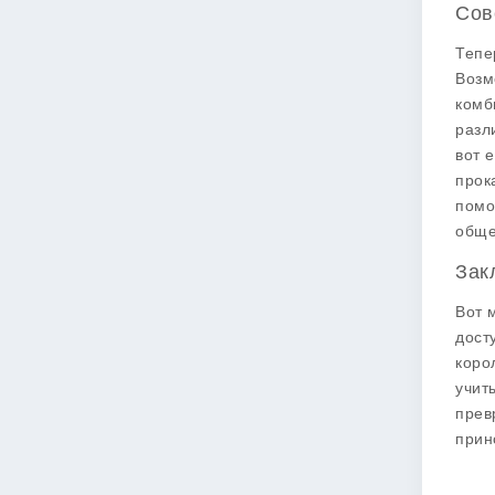
Сов
Тепе
Возм
комб
разл
вот 
прок
помо
обще
Зак
Вот 
дост
коро
учит
прев
прин