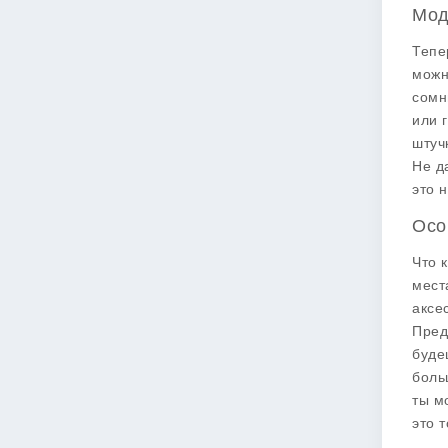
Мод
Тепе
можн
сомн
или 
штуч
Не д
это н
Осо
Что 
мест
аксе
Пред
буде
боль
ты м
это 