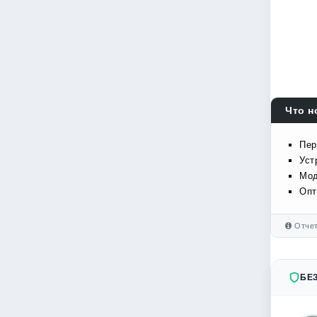
Что н
Пер
Уст
Мод
Опт
Отчет
БЕ