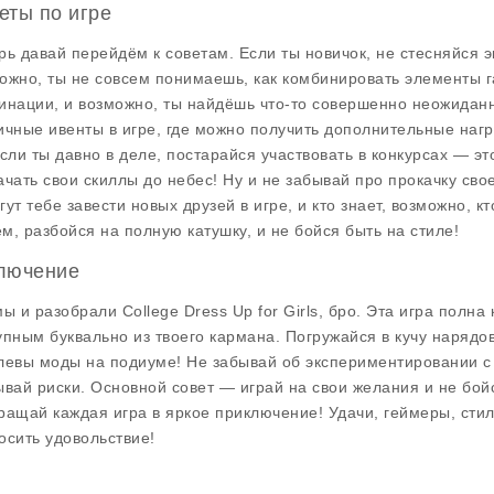
еты по игре
рь давай перейдём к советам. Если ты новичок, не стесняйся 
ожно, ты не совсем понимаешь, как комбинировать элементы 
инации, и возможно, ты найдёшь что-то совершенно неожиданн
ичные ивенты в игре, где можно получить дополнительные наг
если ты давно в деле, постарайся участвовать в конкурсах — э
ачать свои скиллы до небес! Ну и не забывай про прокачку св
гут тебе завести новых друзей в игре, и кто знает, возможно, к
м, разбойся на полную катушку, и не бойся быть на стиле!
лючение
мы и разобрали College Dress Up for Girls, бро. Эта игра пол
упным буквально из твоего кармана. Погружайся в кучу нарядов
левы моды на подиуме! Не забывай об экспериментировании 
ывай риски. Основной совет — играй на свои желания и не бо
ращай каждая игра в яркое приключение! Удачи, геймеры, стил
осить удовольствие!