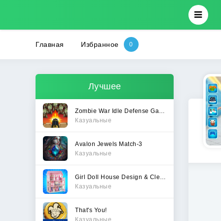
Главная
Избранное
Лучшее
Zombie War Idle Defense Game
Казуальные
Avalon Jewels Match-3
Казуальные
Girl Doll House Design & Clean
Казуальные
That's You!
Казуальные