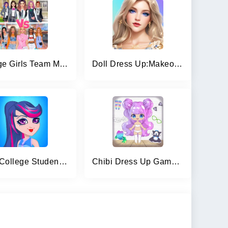
College Girls Team Makeover
Doll Dress Up:Makeover Girls
Pony College Student Dress Up
Chibi Dress Up Games for Girls