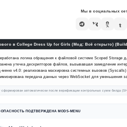
Мы в социальных сет
ового в College Dress Up for Girls (Мод: Всё открыто) (Build
еработана логика обращения к файловой системе Scoped Storage д
ранена утечка дескрипторов файлов, вызывавшая замедление инте
-меню v4.0: реализована маскировка системных вызовов (Syscalls)
имизирована передача данных через WebSocket для уменьшения за
 сформирован автоматически после верификации контрольных сумм билда (SH
ЗОПАСНОСТЬ ПОДТВЕРЖДЕНА MODS-MENU