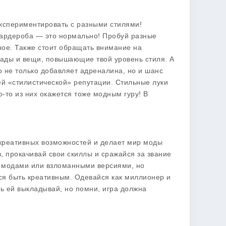
экспериментировать с разными стилями!
гардероба — это нормально! Пробуй разные
ое. Также стоит обращать внимание на
рады и вещи, повышающие твой уровень стиля. А
то не только добавляет адреналина, но и шанс
оей «стилистической» репутации. Стильные луки
то-то из них окажется тоже модным гуру! В
на креативных возможностей и делает мир моды
, прокачивай свои скиллы и сражайся за звание
с модами или взломанными версиями, но
йся быть креативным. Одевайся как миллионер и
ь ей выкладывай, но помни, игра должна