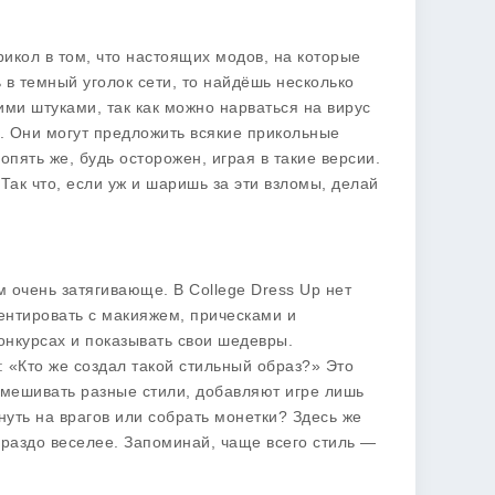
рикол в том, что настоящих модов, на которые
 в темный уголок сети, то найдёшь несколько
ми штуками, так как можно нарваться на вирус
ь. Они могут предложить всякие прикольные
опять же, будь осторожен, играя в такие версии.
Так что, если уж и шаришь за эти взломы, делай
м очень затягивающе. В College Dress Up нет
ентировать с макияжем, прическами и
онкурсах и показывать свои шедевры.
: «Кто же создал такой стильный образ?» Это
смешивать разные стили, добавляют игре лишь
нуть на врагов или собрать монетки? Здесь же
ораздо веселее. Запоминай, чаще всего стиль —