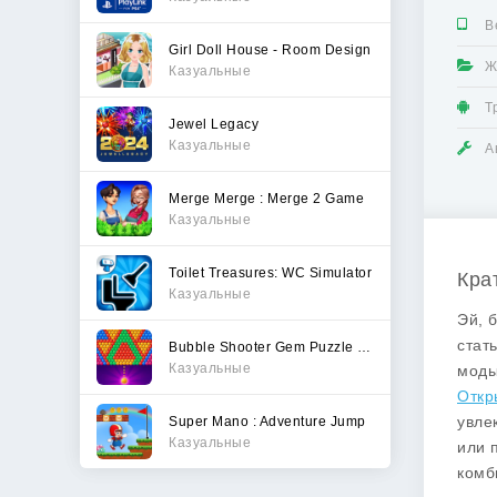
В
Girl Doll House - Room Design
Ж
Казуальные
Т
Jewel Legacy
Казуальные
А
Merge Merge : Merge 2 Game
Казуальные
Toilet Treasures: WC Simulator
Крат
Казуальные
Эй, 
стат
Bubble Shooter Gem Puzzle Pop
Казуальные
моды
Откр
увле
Super Mano : Adventure Jump
Казуальные
или 
комб