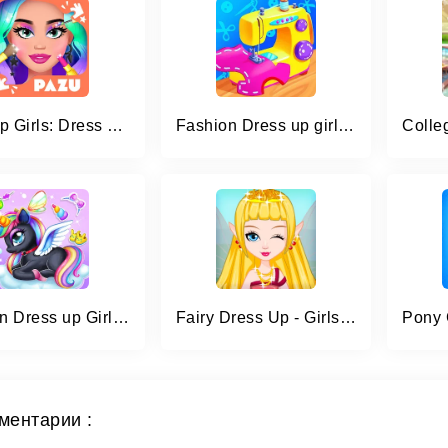
Makeup Girls: Dress up games
Fashion Dress up girls games
Unicorn Dress up Girls Game
Fairy Dress Up - Girls Games
ментарии :