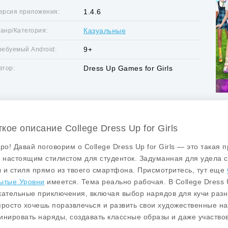
1.4.6
ерсия приложения:
Казуальные
анр/Категория:
9+
ребуемый Android:
Dress Up Games for Girls
втор:
кое описание College Dress Up for Girls
бро! Давай поговорим о
College Dress Up for Girls
— это такая п
ь настоящим стилистом для студенток. Задуманная для удела с
 и стиля прямо из твоего смартфона. Присмотритесь, тут еще
ытые Уровни
имеется. Тема реально рабочая. В College Dress U
кательные приключения, включая выбор нарядов для кучи разн
просто хочешь поразвлечься и развить свои художественные н
инировать наряды, создавать классные образы и даже участвов