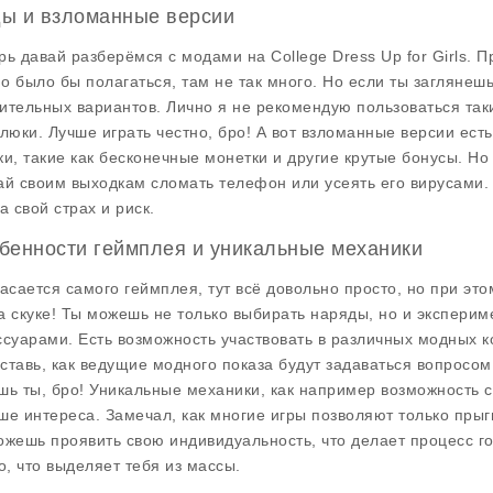
ы и взломанные версии
рь давай разберёмся с модами на
College Dress Up for Girls
. П
о было бы полагаться, там не так много. Но если ты заглянешь
ительных вариантов. Лично я не рекомендую пользоваться таки
глюки. Лучше играть честно, бро! А вот взломанные версии ест
ки, такие как бесконечные монетки и другие крутые бонусы. Но 
ай своим выходкам сломать телефон или усеять его вирусами. 
а свой страх и риск.
бенности геймплея и уникальные механики
касается самого геймплея, тут всё довольно просто, но при это
а скуке! Ты можешь не только выбирать наряды, но и эксперим
ссуарами. Есть возможность участвовать в различных модных к
ставь, как ведущие модного показа будут задаваться вопросом
шь ты, бро! Уникальные механики, как например возможность 
ше интереса. Замечал, как многие игры позволяют только прыг
ожешь проявить свою индивидуальность, что делает процесс г
то, что выделяет тебя из массы.