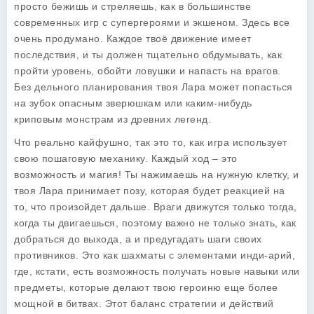
просто бежишь и стреляешь, как в большинстве
современных игр с супергероями и экшеном. Здесь все
очень продумано. Каждое твоё движение имеет
последствия, и ты должен тщательно обдумывать, как
пройти уровень, обойти ловушки и напасть на врагов.
Без дельного планирования твоя Лара может попасться
на зубок опасным зверюшкам или каким-нибудь
криповым монстрам из древних легенд.
Что реально кайфушно, так это то, как игра использует
свою пошаговую механику. Каждый ход – это
возможность и магия! Ты нажимаешь на нужную клетку, и
твоя Лара принимает позу, которая будет реакцией на
то, что произойдет дальше. Враги движутся только тогда,
когда ты двигаешься, поэтому важно не только знать, как
добраться до выхода, а и предугадать шаги своих
противников. Это как шахматы с элементами инди-арий,
где, кстати, есть возможность получать новые навыки или
предметы, которые делают твою героиню еще более
мощной в битвах. Этот баланс стратегии и действий