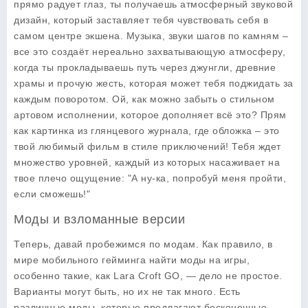
прямо радует глаз, ты получаешь атмосферный звуковой
дизайн, который заставляет тебя чувствовать себя в
самом центре экшена. Музыка, звуки шагов по камням –
все это создаёт нереально захватывающую атмосферу,
когда ты прокладываешь путь через джунгли, древние
храмы и прочую жесть, которая может тебя поджидать за
каждым поворотом. Ой, как можно забыть о стильном
артовом исполнении, которое дополняет всё это? Прям
как картинка из глянцевого журнала, где обложка – это
твой любимый фильм в стиле приключений! Тебя ждет
множество уровней, каждый из которых насаживает на
твое плечо ощущение: "А ну-ка, попробуй меня пройти,
если сможешь!"
Моды и взломанные версии
Теперь, давай пробежимся по модам. Как правило, в
мире мобильного гейминга найти моды на игры,
особенно такие, как
Lara Croft GO
, — дело не простое.
Варианты могут быть, но их не так много. Есть
различные моды, которые предлагают бесконечные