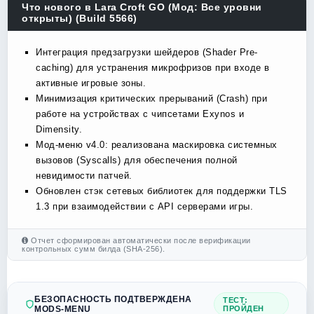
Что нового в Lara Croft GO (Мод: Все уровни
открыты) (Build 5566)
Интеграция предзагрузки шейдеров (Shader Pre-
caching) для устранения микрофризов при входе в
активные игровые зоны.
Минимизация критических прерываний (Crash) при
работе на устройствах с чипсетами Exynos и
Dimensity.
Мод-меню v4.0: реализована маскировка системных
вызовов (Syscalls) для обеспечения полной
невидимости патчей.
Обновлен стэк сетевых библиотек для поддержки TLS
1.3 при взаимодействии с API серверами игры.
Отчет сформирован автоматически после верификации
контрольных сумм билда (SHA-256).
БЕЗОПАСНОСТЬ ПОДТВЕРЖДЕНА
ТЕСТ:
MODS-MENU
ПРОЙДЕН