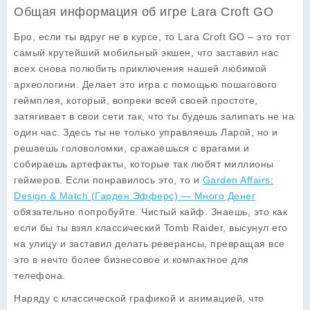
Общая информация об игре Lara Croft GO
Бро, если ты вдруг не в курсе, то
Lara Croft GO
– это тот
самый крутейший мобильный экшен, что заставил нас
всех снова полюбить приключения нашей любимой
археологини. Делает это игра с помощью пошагового
геймплея, который, вопреки всей своей простоте,
затягивает в свои сети так, что ты будешь залипать не на
один час. Здесь ты не только управляешь Ларой, но и
решаешь головоломки, сражаешься с врагами и
собираешь артефакты, которые так любят миллионы
геймеров. Если понравилось это, то и
Garden Affairs:
Design & Match (Гарден Эфферс) — Много Денег
обязательно попробуйте. Чистый кайф. Знаешь, это как
если бы ты взял классический Tomb Raider, высунул его
на улицу и заставил делать реверансы, превращая все
это в нечто более бизнесовое и компактное для
телефона.
Наряду с классической графикой и анимацией, что