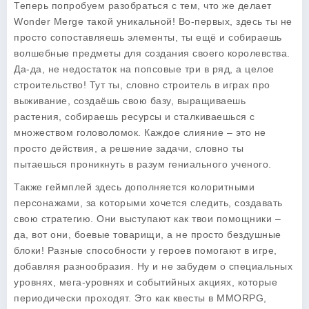
Теперь попробуем разобраться с тем, что же делает
Wonder Merge такой уникальной! Во-первых, здесь ты не
просто сопоставляешь элементы, ты ещё и собираешь
волшебные предметы для создания своего королевства.
Да-да, не недостаток на попсовые три в ряд, а целое
строительство! Тут ты, словно строитель в играх про
выживание, создаёшь свою базу, выращиваешь
растения, собираешь ресурсы и сталкиваешься с
множеством головоломок. Каждое слияние – это не
просто действия, а решение задачи, словно ты
пытаешься проникнуть в разум гениального ученого.
Также геймплей здесь дополняется колоритными
персонажами, за которыми хочется следить, создавать
свою стратегию. Они выступают как твои помощники –
да, вот они, боевые товарищи, а не просто бездушные
блоки! Разные способности у героев помогают в игре,
добавляя разнообразия. Ну и не забудем о специальных
уровнях, мега-уровнях и событийных акциях, которые
периодически проходят. Это как квесты в MMORPG,