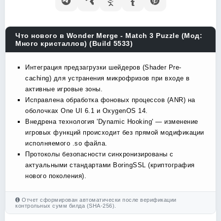
Что нового в Wonder Merge - Match 3 Puzzle (Мод:
Много кристаллов) (Build 5533)
Интеграция предзагрузки шейдеров (Shader Pre-
caching) для устранения микрофризов при входе в
активные игровые зоны.
Исправлена обработка фоновых процессов (ANR) на
оболочках One UI 6.1 и OxygenOS 14.
Внедрена технология 'Dynamic Hooking' — изменение
игровых функций происходит без прямой модификации
исполняемого .so файла.
Протоколы безопасности синхронизированы с
актуальными стандартами BoringSSL (криптография
нового поколения).
Отчет сформирован автоматически после верификации
контрольных сумм билда (SHA-256).