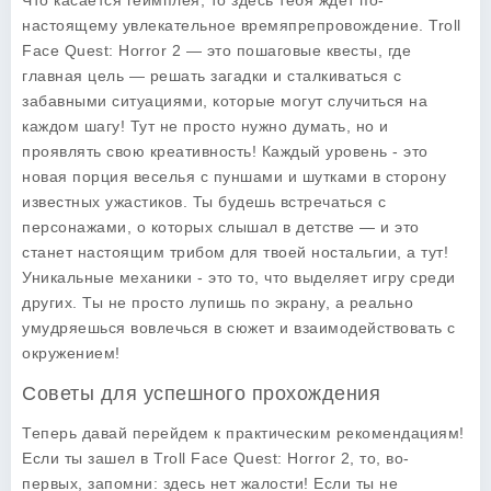
Что касается геймплея, то здесь тебя ждет по-
настоящему увлекательное времяпрепровождение. Troll
Face Quest: Horror 2 — это пошаговые квесты, где
главная цель — решать загадки и сталкиваться с
забавными ситуациями, которые могут случиться на
каждом шагу! Тут не просто нужно думать, но и
проявлять свою креативность! Каждый уровень - это
новая порция веселья с пуншами и шутками в сторону
известных ужастиков. Ты будешь встречаться с
персонажами, о которых слышал в детстве — и это
станет настоящим трибом для твоей ностальгии, а тут!
Уникальные механики - это то, что выделяет игру среди
других. Ты не просто лупишь по экрану, а реально
умудряешься вовлечься в сюжет и взаимодействовать с
окружением!
Советы для успешного прохождения
Теперь давай перейдем к практическим рекомендациям!
Если ты зашел в Troll Face Quest: Horror 2, то, во-
первых, запомни: здесь нет жалости! Если ты не