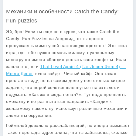
Механики и особенности Catch the Candy:
Fun puzzles
Эй, бро! Если ты еще не в курсе, что такое
Catch the
Candy: Fun Puzzles
на Андроид, то ты просто
пропускаешь мимо ушей настоящую прелесть! Это типа
игра, где тебе нужно помочь милому, пухленькому
монстру по имени «Канди» достать свои конфеты. Если
зашло это, то и
That Level Again 4 (Тат Левел Эген 4) —
Много Денег
точно зайдет. Чистый кайф. Она такая
простая с виду, но на самом деле у нее столько хитрых
задачек, что порой хочется шлепнуться на затылок и
подумать: «Как же я сюда попал?». Тут надо проявлять
смекалку и не раз пытаться направить «Канди» к
желаемому лакомству, используя различные механики и
элементы окружения.
Геймплей довольно расслабляющий, но иногда вызывает
такие перепады адреналина, что ты забываешь, сколько