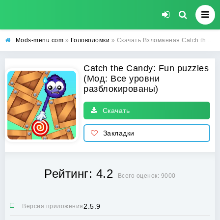
Mods-menu.com
»
Головоломки
» Скачать Взломанная Catch the Candy: Fun puzzles на андроид бесплатно (Все уровни разблокированы)
Catch the Candy: Fun puzzles
(Мод: Все уровни
разблокированы)
Скачать
Закладки
Рейтинг: 4.2
Всего оценок: 9000
2.5.9
Версия приложения: