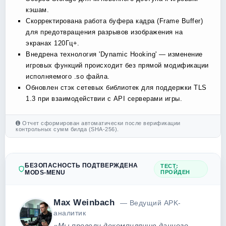
кэшам.
Скорректирована работа буфера кадра (Frame Buffer)
для предотвращения разрывов изображения на
экранах 120Гц+.
Внедрена технология 'Dynamic Hooking' — изменение
игровых функций происходит без прямой модификации
исполняемого .so файла.
Обновлен стэк сетевых библиотек для поддержки TLS
1.3 при взаимодействии с API серверами игры.
Отчет сформирован автоматически после верификации
контрольных сумм билда (SHA-256).
БЕЗОПАСНОСТЬ ПОДТВЕРЖДЕНА
ТЕСТ:
MODS-MENU
ПРОЙДЕН
Max Weinbach
— Ведущий APK-
аналитик
«Мы провели декомпиляцию данного