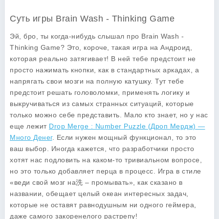
Суть игры Brain Wash - Thinking Game
Эй, бро, ты когда-нибудь слышал про Brain Wash -
Thinking Game? Это, короче, такая игра на Андроид,
которая реально затягивает! В ней тебе предстоит не
просто нажимать кнопки, как в стандартных аркадах, а
напрягать свои мозги на полную катушку. Тут тебе
предстоит решать головоломки, применять логику и
выкручиваться из самых странных ситуаций, которые
только можно себе представить. Мало кто знает, но у нас
еще лежит
Drop Merge : Number Puzzle (Дроп Мердж) —
Много Денег
. Если нужен мощный функционал, то это
ваш выбор. Иногда кажется, что разработчики просто
хотят нас подловить на каком-то тривиальном вопросе,
но это только добавляет перца в процесс. Игра в стиле
«веди свой мозг на洗 – промывать», как сказано в
названии, обещает целый океан интересных задач,
которые не оставят равнодушным ни одного геймера,
даже самого закоренелого растрепу!