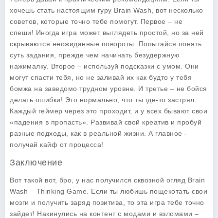
хочешь стать настоящим гуру Brain Wash, вот несколько
советов, которые точно тебе помогут. Первое – не
спеши! Иногда игра может выглядеть простой, но за ней
скрываются неожиданные повороты. Попытайся понять
суть задания, прежде чем начинать безудержную
нажималку. Второе – используй подсказки с умом. Они
могут спасти тебя, но не заливай их как будто у тебя
бомжа на заведомо трудном уровне. И третье – не бойся
делать ошибки! Это нормально, что ты где-то застрял.
Каждый геймер через это проходит, и у всех бывают свои
«падения в пропасть». Развивай свой креатив и пробуй
разные подходы, как в реальной жизни. А главное -
получай кайф от процесса!
Заключение
Вот такой вот, бро, у нас получился сквозной огляд Brain
Wash – Thinking Game. Если ты любишь пощекотать свои
мозги и получить заряд позитива, то эта игра тебе точно
зайдет! Накинулись на контент с модами и взломами –