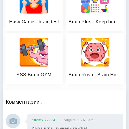
Easy Game - brain test
Brain Plus - Keep brain active
SSS Brain GYM
Brain Rush - Brain Hole Bang
Комментарии :
artemx-72774
1 August 2026 13:50
Имба игра, туннели кайфа!