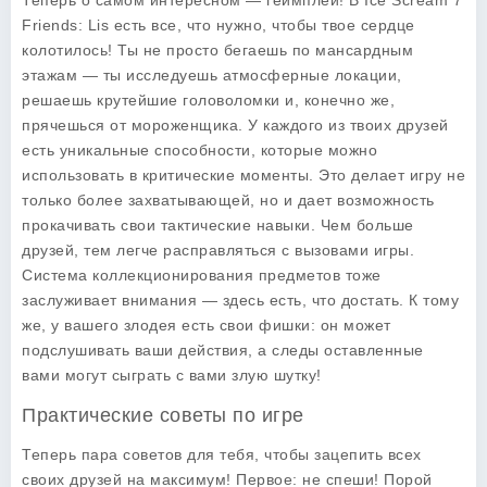
Теперь о самом интересном — геймплей! В Ice Scream 7
Friends: Lis есть все, что нужно, чтобы твое сердце
колотилось! Ты не просто бегаешь по мансардным
этажам — ты исследуешь атмосферные локации,
решаешь крутейшие головоломки и, конечно же,
прячешься от мороженщика. У каждого из твоих друзей
есть уникальные способности, которые можно
использовать в критические моменты. Это делает игру не
только более захватывающей, но и дает возможность
прокачивать свои тактические навыки. Чем больше
друзей, тем легче расправляться с вызовами игры.
Система коллекционирования предметов тоже
заслуживает внимания — здесь есть, что достать. К тому
же, у вашего злодея есть свои фишки: он может
подслушивать ваши действия, а следы оставленные
вами могут сыграть с вами злую шутку!
Практические советы по игре
Теперь пара советов для тебя, чтобы зацепить всех
своих друзей на максимум! Первое: не спеши! Порой