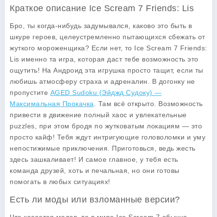
Краткое описание Ice Scream 7 Friends: Lis
Бро, ты когда-нибудь задумывался, каково это быть в
шкуре героев, целеустремленно пытающихся сбежать от
жуткого мороженщика? Если нет, то Ice Scream 7 Friends:
Lis именно та игра, которая даст тебе возможность это
ощутить! На Андроид эта игрушка просто тащит, если ты
любишь атмосферу страха и адреналин. В догонку не
пропустите
AGED Sudoku (Эйджд Судоку) —
Максимальная Прокачка
. Там всё открыто. Возможность
привести в движение полный хаос и увлекательные
puzzles, при этом бродя по жутковатым локациям — это
просто кайф! Тебя ждут интригующие головоломки и уму
непостижимые приключения. Приготовься, ведь жесть
здесь зашкаливает! И самое главное, у тебя есть
команда друзей, хоть и печальная, но они готовы
помогать в любых ситуациях!
Есть ли моды или взломанные версии?