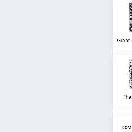
That
Ком