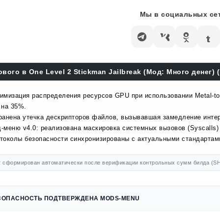
Мы в социальных сет
ового в One Level 2 Stickman Jailbreak (Мод: Много денег) (
имизация распределения ресурсов GPU при использовании Metal-to-
 на 35%.
ранена утечка дескрипторов файлов, вызывавшая замедление инте
-меню v4.0: реализована маскировка системных вызовов (Syscalls)
токолы безопасности синхронизированы с актуальными стандартами
 сформирован автоматически после верификации контрольных сумм билда (SH
ЗОПАСНОСТЬ ПОДТВЕРЖДЕНА MODS-MENU