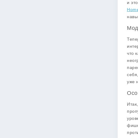
и эт
Home
навы
Мод
Тепе
инте
что 
неог
паре
себя
уже 
Осо
Итак
проп
уров
фишк
прот