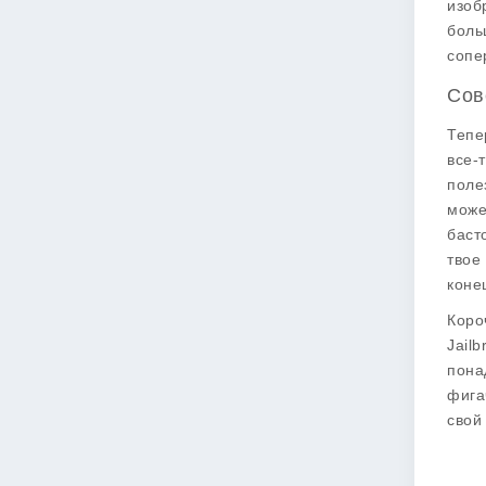
изоб
боль
сопе
Сов
Тепе
все-
поле
може
баст
твое
коне
Коро
Jail
пона
фига
свой