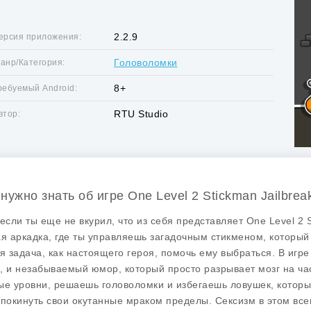
2.2.9
ерсия приложения:
Головоломки
анр/Категория:
8+
ребуемый Android:
RTU Studio
втор:
 нужно знать об игре One Level 2 Stickman Jailbrea
если ты еще не вкурил, что из себя представляет One Level 2 St
ая аркадка, где ты управляешь загадочным стикменом, который п
оя задача, как настоящего героя, помочь ему выбраться. В иг
, и незабываемый юмор, который просто разрывает мозг на ча
ые уровни, решаешь головоломки и избегаешь ловушек, которы
 покинуть свои окутанные мраком пределы. Сексизм в этом всем