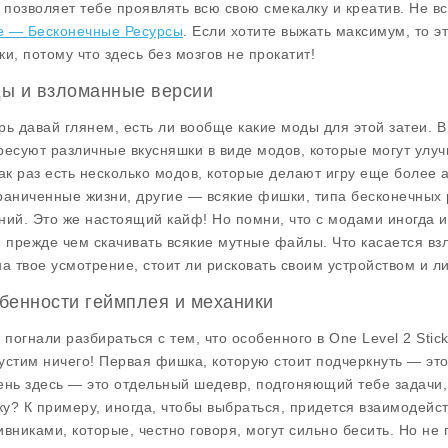
о позволяет тебе проявлять всю свою смекалку и креатив. Не в
 — Бесконечные Ресурсы
. Если хотите выжать максимум, то э
ки, потому что здесь без мозгов не прокатит!
ы и взломанные версии
рь давай глянем, есть ли вообще какие моды для этой затеи. 
ресуют различные вкусняшки в виде модов, которые могут улучш
как раз есть несколько модов, которые делают игру еще более 
раниченные жизни, другие — всякие фишки, типа бесконечных р
ний. Это же настоящий кайф! Но помни, что с модами иногда иг
, прежде чем скачивать всякие мутные файлы. Что касается взл
на твое усмотрение, стоит ли рисковать своим устройством и 
бенности геймплея и механики
, погнали разбираться с тем, что особенного в One Level 2 Stic
устим ничего! Первая фишка, которую стоит подчеркнуть — эт
ень здесь — это отдельный шедевр, подгоняющий тебе задачи,
у? К примеру, иногда, чтобы выбраться, придется взаимодейст
ивниками, которые, честно говоря, могут сильно бесить. Но не