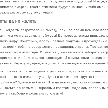
ретательности ты сможешь преодолеть все трудности! И еще, к
шинство смертей твоего стикмена будут вызывать у тебя смех,
реживать этому крутому чуваку!
еты да не жалеть
рь, когда ты подготовлен к выходу, пришло время немного пор
таки, мы же не дураки, а геймеры! Во-первых, всегда внимател
зную инфу. Во-вторых, пробуй разные подходы к прохождени
т вывести тебя на совершенно неожиданные тропы. Третье: не 
овать от горечи потерь. И, наконец, не стесняйся забирать наг
 приключение более захватывающим. И помни: если ты застря
ц света. Перекури, пройди в другой раз — вдохновение придет!
че, братан, если ты ищешь игру с кайфом, стрельбой и немнож
break — это та самая штука. Чувак с стикменом, крутые голово
добиться? Удачи в побегах! Всегда помни, что жизнь слишком 
чь только по самым интересным квестам. Надеюсь, теперь ты зн
 путь к свободе максимально клевым!