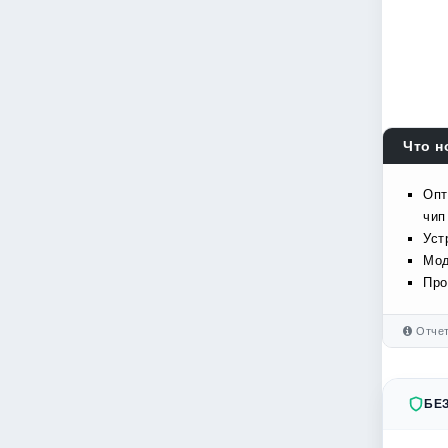
Что н
Опт
чип
Уст
Мод
Про
Отчет
БЕ