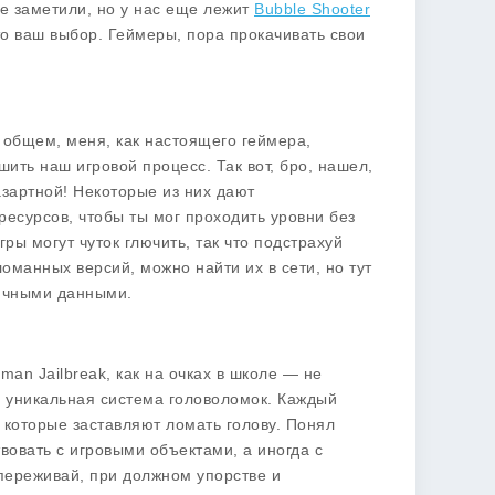
се заметили, но у нас еще лежит
Bubble Shooter
то ваш выбор. Геймеры, пора прокачивать свои
В общем, меня, как настоящего геймера,
ить наш игровой процесс. Так вот, бро, нашел,
азартной! Некоторые из них дают
есурсов, чтобы ты мог проходить уровни без
ры могут чуток глючить, так что подстрахуй
оманных версий, можно найти их в сети, но тут
личными данными.
kman Jailbreak, как на очках в школе — не
о уникальная система головоломок. Каждый
 которые заставляют ломать голову. Понял
вовать с игровыми объектами, а иногда с
 переживай, при должном упорстве и