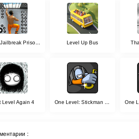
Grand Jailbreak Prison Escape
Level Up Bus
Tha
 Level Again 4
One Level: Stickman Jailbreak
ментарии :