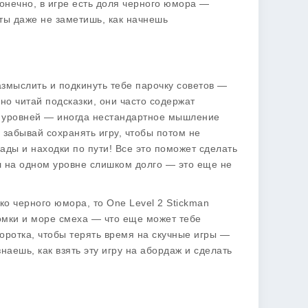
онечно, в игре есть доля черного юмора —
 ты даже не заметишь, как начнешь
азмыслить и подкинуть тебе парочку советов —
ьно читай подсказки, они часто содержат
ю уровней — иногда нестандартное мышление
забывай сохранять игру, чтобы потом не
рады и находки по пути! Все это поможет сделать
л на одном уровне слишком долго — это еще не
ко черного юмора, то One Level 2 Stickman
ломки и море смеха — что еще может тебе
коротка, чтобы терять время на скучные игры —
аешь, как взять эту игру на абордаж и сделать