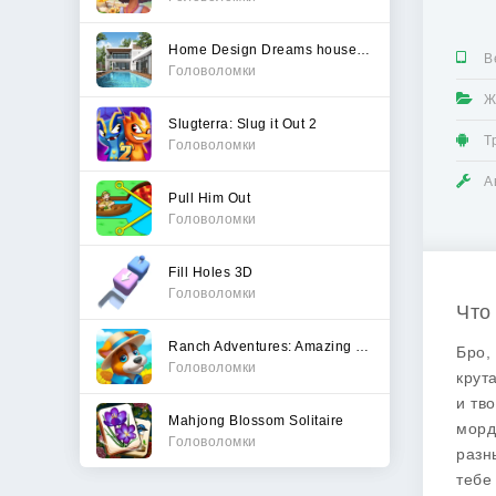
Home Design Dreams house games
В
Головоломки
Ж
Slugterra: Slug it Out 2
Т
Головоломки
А
Pull Him Out
Головоломки
Fill Holes 3D
Головоломки
Что
Ranch Adventures: Amazing Matc
Бро, 
Головоломки
крут
и тв
Mahjong Blossom Solitaire
морд
Головоломки
разн
тебе