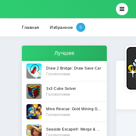
Главная
Избранное
Лучшее
Draw 2 Bridge: Draw Save Car
Головоломки
3x3 Cube Solver
Головоломки
Mine Rescue: Gold Mining Games
Головоломки
Seaside Escape®: Merge & Story
Головоломки