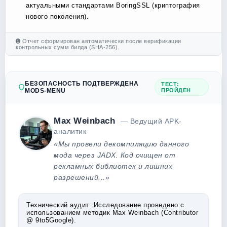
актуальными стандартами BoringSSL (криптография
нового поколения).
Отчет сформирован автоматически после верификации
контрольных сумм билда (SHA-256).
БЕЗОПАСНОСТЬ ПОДТВЕРЖДЕНА
ТЕСТ:
MODS-MENU
ПРОЙДЕН
Max Weinbach
— Ведущий APK-
аналитик
«Мы провели декомпиляцию данного
мода через JADX. Код очищен от
рекламных библиотек и лишних
разрешений...»
Технический аудит:
Исследование проведено с
использованием методик Max Weinbach (Contributor
@ 9to5Google).