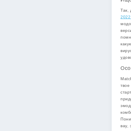
Так,
2022
модо
верс
помн
каку
виру
удов
Осо
Matc
твое
стар
прид
эмод
комб
Пони
вау,