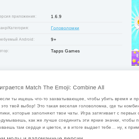
1.6.9
ерсия приложения:
Головоломки
анр/Категория:
9+
ребуемый Android:
Tapps Games
втор:
 играется Match The Emoji: Combine All
 если ты ищешь что-то захватывающее, чтобы убить время и про
— это твой выбор! Это такая веселая головоломка, где ты комб
лики, которые заполняют твои чаты. Игра затягивает с первых с
одумываешь, как же лучше соединить эти яркие значки, чтобы п
ываешь там сердце и цветок, и в итоге выдает тебе… ну, к пр
м моды и взломанные версии