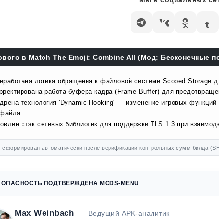
Мы в социальных сет
ового в Match The Emoji: Combine All (Мод: Бесконечные по
еработана логика обращения к файловой системе Scoped Storage д
рректирована работа буфера кадра (Frame Buffer) для предотвраще
дрена технология 'Dynamic Hooking' — изменение игровых функций
 файла.
овлен стэк сетевых библиотек для поддержки TLS 1.3 при взаимоде
 сформирован автоматически после верификации контрольных сумм билда (SH
ЗОПАСНОСТЬ ПОДТВЕРЖДЕНА MODS-MENU
Max Weinbach
— Ведущий APK-аналитик