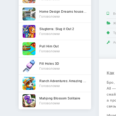
Home Design Dreams house games
В
Головоломки
Ж
Slugterra: Slug it Out 2
Т
Головоломки
А
Pull Him Out
Головоломки
Fill Holes 3D
Головоломки
Как
Ranch Adventures: Amazing Matc
Бро,
Головоломки
All 
смай
Mahjong Blossom Solitaire
а пр
Головоломки
связ
Ище