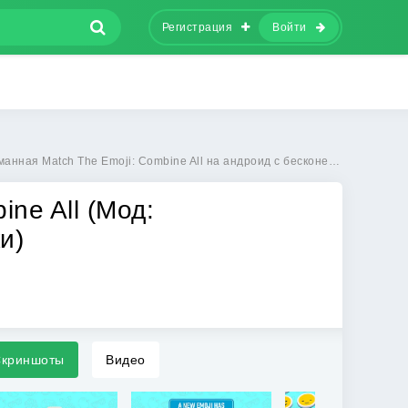
Регистрация
Войти
я Match The Emoji: Combine All на андроид с бесконечными подсказками
ine All (Мод:
и)
криншоты
Видео