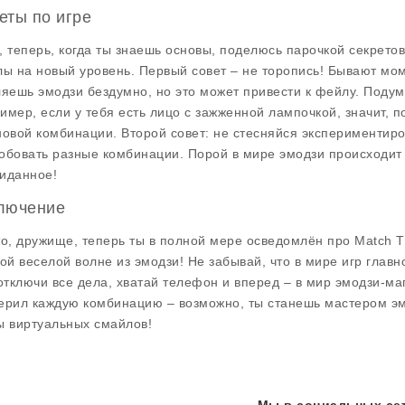
еты по игре
, теперь, когда ты знаешь основы, поделюсь парочкой секретов
лы на новый уровень. Первый совет – не торопись! Бывают мом
ляешь эмодзи бездумно, но это может привести к фейлу. Подума
имер, если у тебя есть лицо с зажженной лампочкой, значит, п
новой комбинации. Второй совет: не стесняйся экспериментиров
обовать разные комбинации. Порой в мире эмодзи происходит 
иданное!
лючение
то, дружище, теперь ты в полной мере осведомлён про Match Th
той веселой волне из эмодзи! Не забывай, что в мире игр главно
 отключи все дела, хватай телефон и вперед – в мир эмодзи-ма
ерил каждую комбинацию – возможно, ты станешь мастером эмо
ы виртуальных смайлов!