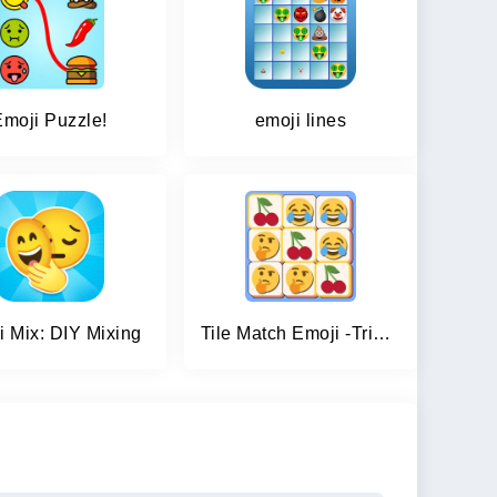
Emoji Puzzle!
emoji lines
i Mix: DIY Mixing
Tile Match Emoji -Triple Tile