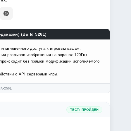
ях:
дсказки) (Build 5261)
ля мгновенного доступа к игровым кэшам.
ния разрывов изображения на экранах 120Гц+.
 происходит без прямой модификации исполняемого
йствии с API серверами игры.
A-256).
ТЕСТ: ПРОЙДЕН