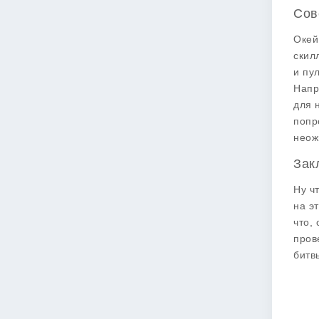
Сов
Окей
скил
и пу
Напр
для 
попр
неож
Зак
Ну ч
на э
что,
пров
битв