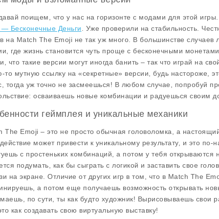
 давай поищем, что у нас на горизонте с модами для этой игры
 — Бесконечные Деньги
. Уже проверили на стабильность. Чест
в на Match The Emoji не так уж много. В большинстве случае
ии, где жизнь становится чуть проще с бесконечными монетами
и, что такие версии могут иногда банить – так что играй на св
ю-то мутную ссылку на «секретные» версии, будь настороже, эт
с, тогда уж точно не засмеешься! В любом случае, попробуй про
ольствие: осваиваешь новые комбинации и радуешься своим д
бенности геймплея и уникальные механики
h The Emoji – это не просто обычная головоломка, а настоящий
 действие может привести к уникальному результату, и это по-
туешь с простеньких комбинаций, а потом у тебя открываются 
ется подумать, как бы сыграть с логикой и заставить свое голо
зи на экране. Отличие от других игр в том, что в Match The Em
инируешь, а потом еще получаешь возможность открывать новы
маешь, по сути, ты как будто художник! Вырисовываешь свои 
 это как создавать свою виртуальную выставку!