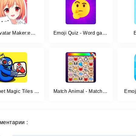
Viya Avatar Maker:emoji
Emoji Quiz - Word game
Alphabet Magic Tiles Match 3D
Match Animal - Match Game
Emoj
ментарии :