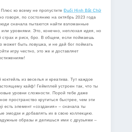
. Плюс ко всему не пропустите
Đuổi Hình Bắt Chữ
но говоря, по состоянию на октябрь 2023 года
в люди сначала пытаются найти взломанные
 или уровнями. Это, конечно, неплохая идея, но
ой страх и риск, бро. В общем, если поймаешь
о может быть ловушка, и не дай бог поймать
йти игру честно, это же и доставляет
остижениям!
 коктейль из веселья и креатива. Тут каждое
настоящему кайф! Геймплей устроен так, что ты
новые уровни сложности. Порой тебе даже
вное пространство крутиться быстрее, чем эти
oji есть элемент «создания» – сначала ты
е эмодзи и добавлять их в свою коллекцию.
радужные образы и делишься ими с друзьями –