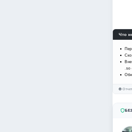
Что н
Пер
Ско
Вне
.so
Обн
Отчет
БЕ