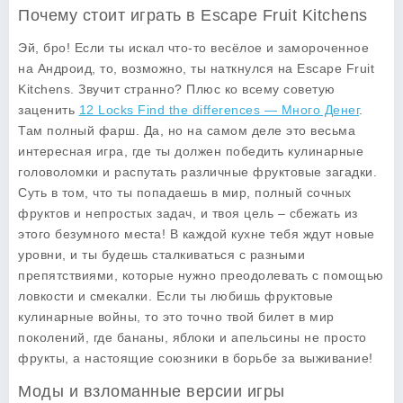
Почему стоит играть в Escape Fruit Kitchens
Эй, бро! Если ты искал что-то весёлое и замороченное
на Андроид, то, возможно, ты наткнулся на
Escape Fruit
Kitchens
. Звучит странно? Плюс ко всему советую
заценить
12 Locks Find the differences — Много Денег
.
Там полный фарш. Да, но на самом деле это весьма
интересная игра, где ты должен победить кулинарные
головоломки и распутать различные фруктовые загадки.
Суть в том, что ты попадаешь в мир, полный сочных
фруктов и непростых задач, и твоя цель – сбежать из
этого безумного места! В каждой кухне тебя ждут новые
уровни, и ты будешь сталкиваться с разными
препятствиями, которые нужно преодолевать с помощью
ловкости и смекалки. Если ты любишь фруктовые
кулинарные войны, то это точно твой билет в мир
поколений, где бананы, яблоки и апельсины не просто
фрукты, а настоящие союзники в борьбе за выживание!
Моды и взломанные версии игры