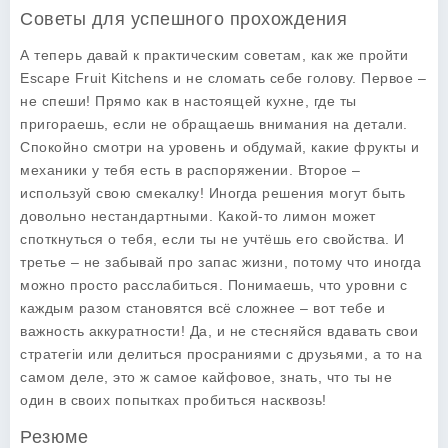
Советы для успешного прохождения
А теперь давай к практическим советам, как же пройти
Escape Fruit Kitchens
и не сломать себе голову. Первое –
не спеши! Прямо как в настоящей кухне, где ты
пригораешь, если не обращаешь внимания на детали.
Спокойно смотри на уровень и обдумай, какие фрукты и
механики у тебя есть в распоряжении. Второе –
используй свою смекалку! Иногда решения могут быть
довольно нестандартными. Какой-то лимон может
споткнуться о тебя, если ты не учтёшь его свойства. И
третье – не забывай про запас жизни, потому что иногда
можно просто расслабиться. Понимаешь, что уровни с
каждым разом становятся всё сложнее – вот тебе и
важность аккуратности! Да, и не стесняйся вдавать свои
стратегіи или делиться просраниями с друзьями, а то на
самом деле, это ж самое кайфовое, знать, что ты не
один в своих попытках пробиться насквозь!
Резюме