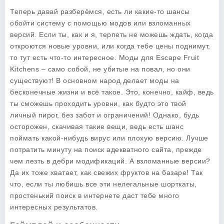
Теперь давай разберёмся, есть ли какие-то шансы
обойти систему с помощью модов или взломанных
версий. Если ты, как и я, терпеть не можешь ждать, когда
откроются новые уровни, или когда тебе цены поднимут,
то тут есть что-то интересное. Моды для
Escape Fruit
Kitchens
– само собой, не убитые на повал, но они
существуют! В основном народ делает моды на
бесконечные жизни и всё такое. Это, конечно, кайф, ведь
ты сможешь проходить уровни, как будто это твой
личный пирог, без забот и ограничений! Однако, будь
осторожен, скачивая такие вещи, ведь есть шанс
поймать какой-нибудь вирус или плохую версию. Лучше
потратить минуту на поиск адекватного сайта, прежде
чем лезть в дебри модификаций. А взломанные версии?
Да их тоже хватает, как свежих фруктов на базаре! Так
что, если ты любишь все эти нелегальные шорткаты,
простенький поиск в интернете даст тебе много
интересных результатов.