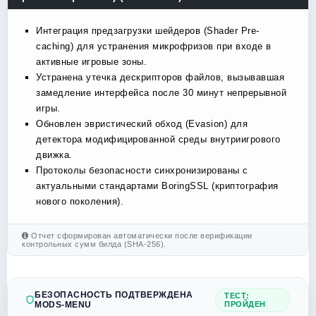
Интеграция предзагрузки шейдеров (Shader Pre-
caching) для устранения микрофризов при входе в
активные игровые зоны.
Устранена утечка дескрипторов файлов, вызывавшая
замедление интерфейса после 30 минут непрерывной
игры.
Обновлен эвристический обход (Evasion) для
детектора модифицированной среды внутриигрового
движка.
Протоколы безопасности синхронизированы с
актуальными стандартами BoringSSL (криптография
нового поколения).
Отчет сформирован автоматически после верификации
контрольных сумм билда (SHA-256).
БЕЗОПАСНОСТЬ ПОДТВЕРЖДЕНА
ТЕСТ:
MODS-MENU
ПРОЙДЕН