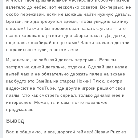
И чтобы твое криминальное мастерство в сборке пазлов
взлетело до небес, вот несколько советов. Во-первых, не
особо переживай, если не можешь найти нужную деталь.
Братан, иногда требуется время, чтобы увидеть картину
в целом! Также я бы посоветовал начать с углов — это
всегда хорошая стратегия для сборки пазла. Да, детки,
еще навык «собирай по цветам»! Вложи сначала детали
в правильные кучи, а потом лепи.
И, конечно, не забывай делать перерывы! Если ты
застрял на одной детальке, отдохни. Сделай шаг назад,
выпей чаю и не обязательно держать палец на экране
как будто это Змейка на старом Нокии! Плюс, смотри
видео-сют на YouTube, где другие игроки решают свои
пазлы. Это как смотреть сериал, только динамичнее и
интереснее! Может, ты и сам что-то новенькое
придумаешь.
Вывод
Вот, в общем-то, и все, дорогой геймер! Jigsaw Puzzles