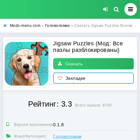
Mods-menu.com
»
Головоломки
» Скачать Jigsaw Puzzles Взлом (Все пазлы разблокированы) на Андроид бесплатно
Jigsaw Puzzles (Мод: Все
пазлы разблокированы)
Скачать
Закладки
Рейтинг: 3.3
Всего оценок: 8700
0.1.8
Версия приложения:
Головоломки
Жанр/Категория: