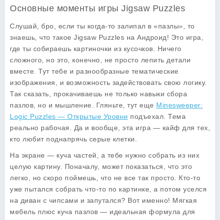
Основные моменты игры Jigsaw Puzzles
Слушай, бро, если ты когда-то залипал в «пазлы», то
знаешь, что такое Jigsaw Puzzles на Андроид! Это игра,
где ты собираешь картиночки из кусочков. Ничего
сложного, но это, конечно, не просто лепить детали
вместе. Тут тебе и разнообразные тематические
изображения, и возможность задействовать свою логику.
Так сказать, прокачиваешь не только навыки сбора
пазлов, но и мышление. Гляньте, тут еще
Minesweeper:
Logic Puzzles — Открытые Уровни
подъехал. Тема
реально рабочая. Да и вообще, эта игра — кайф для тех,
кто любит поднапрячь серые клетки.
На экране — куча частей, а тебе нужно собрать из них
целую картину. Поначалу, может показаться, что это
легко, но скоро поймешь, что не все так просто. Кто-то
уже пытался собрать что-то по картинке, а потом уселся
на диван с чипсами и запутался? Вот именно! Мягкая
мебель плюс куча пазлов — идеальная формула для