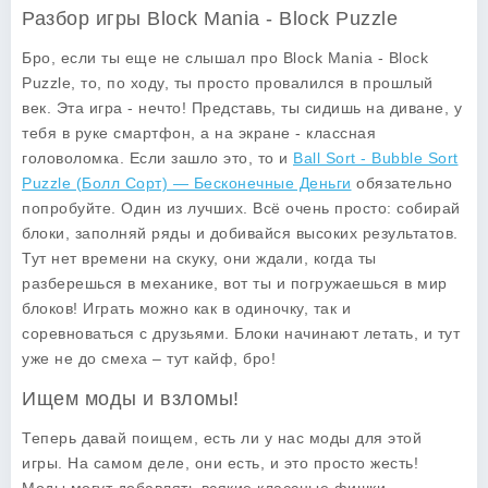
Разбор игры Block Mania - Block Puzzle
Бро, если ты еще не слышал про
Block Mania - Block
Puzzle
, то, по ходу, ты просто провалился в прошлый
век. Эта игра - нечто! Представь, ты сидишь на диване, у
тебя в руке смартфон, а на экране - классная
головоломка. Если зашло это, то и
Ball Sort - Bubble Sort
Puzzle (Болл Сорт) — Бесконечные Деньги
обязательно
попробуйте. Один из лучших. Всё очень просто: собирай
блоки, заполняй ряды и добивайся высоких результатов.
Тут нет времени на скуку, они ждали, когда ты
разберешься в механике, вот ты и погружаешься в мир
блоков! Играть можно как в одиночку, так и
соревноваться с друзьями. Блоки начинают летать, и тут
уже не до смеха – тут кайф, бро!
Ищем моды и взломы!
Теперь давай поищем, есть ли у нас
моды
для этой
игры. На самом деле, они есть, и это просто жесть!