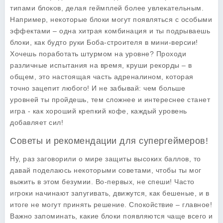
типами блоков, делая геймплей более увлекательным.
Например, некоторые блоки могут появляться с особыми
эффектами – одна хитрая комбинация и ты подрываешь
блоки, как будто руки Боба-строителя в мини-версии!
Хочешь поработать штурмом на уровне? Проходи
различные испытания на время, круши рекорды – в
общем, это настоящая часть адреналином, которая
точно зацепит любого! И не забывай: чем больше
уровней ты пройдешь, тем сложнее и интереснее станет
игра - как хороший крепкий кофе, каждый уровень
добавляет сил!
Советы и рекомендации для супергеймеров!
Ну, раз заговорили о мире защиты высоких баллов, то
давай поделаюсь некоторыми
советами
, чтобы ты мог
выжить в этом безумии. Во-первых, не спеши! Часто
игроки начинают запугивать, движутся, как бешеные, и в
итоге не могут принять решение. Спокойствие – главное!
Важно запоминать, какие блоки появляются чаще всего и