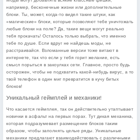
Моды могут добавлять всякие классные фишки,
например, бесконечные жизни или дополнительные
блоки. Ты, может, когда-то видел такие штуки, как
«магические» блоки, которые позволяют тебе уничтожать
любые блоки на поле? Да, такие вещи могут реально
тебя прокачать! Осталось только выбрать, что именно
тебе по душе. Если вдруг не найдешь моды, не
расстраивайся. Взломанные версии тоже витают в
интернете, так что если у тебя горит желание, есть
смысл порыться в закоулках сети. Главное, просто будь
осторожен, чтобы не подхватить какой-нибудь вирус, а то
твой телефон в один миг превратится в кучу битых
блоков!
Уникальный геймплей и механики!
Что касается геймплея, так он действительно утаптывает
новички в асфальт на первых порах. Тут дикая механика,
которая подразумевает размещение блоков таким
образом, чтобы заполнять целые ряды.
Уникальные
механики
предлагают взаимодействовать с различными