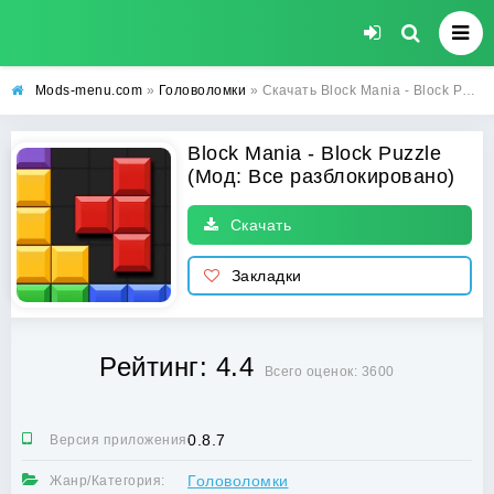
Mods-menu.com
»
Головоломки
» Скачать Block Mania - Block Puzzle Взлом (Все разблокировано) на Андроид
Block Mania - Block Puzzle
(Мод: Все разблокировано)
Скачать
Закладки
Рейтинг: 4.4
Всего оценок: 3600
0.8.7
Версия приложения:
Головоломки
Жанр/Категория: