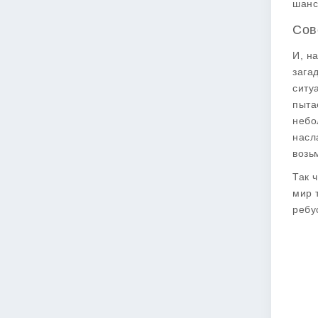
шанс
Сов
И, н
зага
ситу
пыта
небо
насл
возь
Так 
мир 
ребу