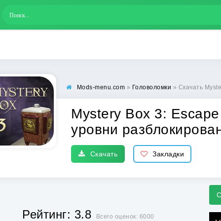
Mods-menu.com
»
Головоломки
» Скачать Mystery Box
Mystery Box 3: Escap
уровни разблокирова
Скачать
Закладки
С
Рейтинг: 3.8
Всего оценок: 6000