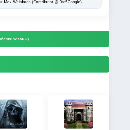
Max Weinbach (Contributor @ 9to5Google).
азблокированы)