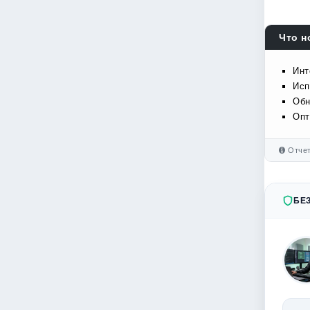
Что н
Инт
Исп
Обн
Опт
Отчет
БЕ