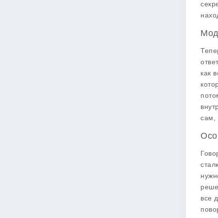
секр
нахо
Мод
Тепе
отве
как 
кото
пото
внут
сам,
Осо
Гово
стал
нужн
реше
все 
пово