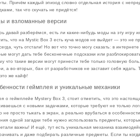
еты. Причём каждый эпизод словно отдельная история с неп
дками, так что скучать не придётся!
ы и взломанные версии
рь давай разберёмся, есть ли какие-нибудь
моды
на эту игру 
тить, что на Mystic Box 3 есть куча модов не выйдет — это не 
всегда, чуть отстали! Но вот что точно могу сказать: в интерне
рые могут дать тебе бесконечные подсказки или разблокировать
му что такие версии могут принести тебе только головную боль.
ри, а во-вторых, бан от разработчиков не заставит себя ждать.
 это же кайф!
бенности геймплея и уникальные механики
ря о
геймплейе
Mystery Box 3, стоит отметить, что это настоя
киваешься с новыми задачками, которые требуют не только лог
о не просто тыкать в экран, а реально врубаться в особенности
ния одной загадки тебе нужно использовать предметы, которы
детали важны! И ещё, тут есть уникальная механика взаимоде
рачивать и даже подбирать различные предметы. Если ты когда