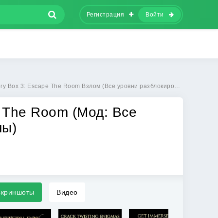
Регистрация
Войти
 3: Escape The Room Взлом (Все уровни разблокированы) на Андроиде бесплатно
e The Room (Мод: Все
ны)
криншоты
Видео