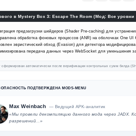
ового в Mystery Box 3: Escape The Room (Мод: Все уровни 
еграция предзагрузки шейдеров (Shader Pre-caching) для устранени
равлена обработка фоновых процессов (ANR) на оболочках One UI 
овлен эвристический обход (Evasion) для детектора модифицирова
имизирована передача данных через WebSocket для уменьшения за
 сформирован автоматически после верификации контрольных сумм билда (SH
ЗОПАСНОСТЬ ПОДТВЕРЖДЕНА MODS-MENU
Max Weinbach
— Ведущий APK-аналитик
«Мы провели декомпиляцию данного мода через JADX. К
разрешений...»