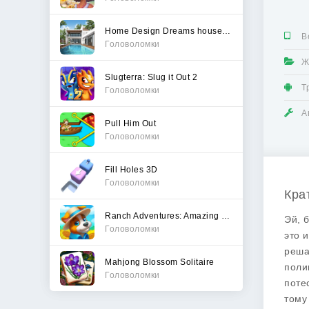
Home Design Dreams house games
В
Головоломки
Ж
Slugterra: Slug it Out 2
Т
Головоломки
А
Pull Him Out
Головоломки
Fill Holes 3D
Головоломки
Кра
Ranch Adventures: Amazing Matc
Эй, 
Головоломки
это 
реша
Mahjong Blossom Solitaire
поли
Головоломки
поте
тому