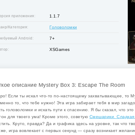
1.1.7
ерсия приложения:
Головоломки
анр/Категория:
7+
ребуемый Android:
XSGames
втор:
ткое описание Mystery Box 3: Escape The Room
бро! Если ты искал что-то по-настоящему захватывающее, то
M
именно то, что тебе нужно! Эта игра забирает тебя в мир загад
ть головоломки и искать пути к спасению. Я бы сказал, что эт
гон для твоего ума! Кроме этого, советую
Смешарики. Сладкая
стить. Круто, правда? Да и графика здесь на уровне, так что тв
 же, игра вовлекает с первых секунд — сразу возникает желани