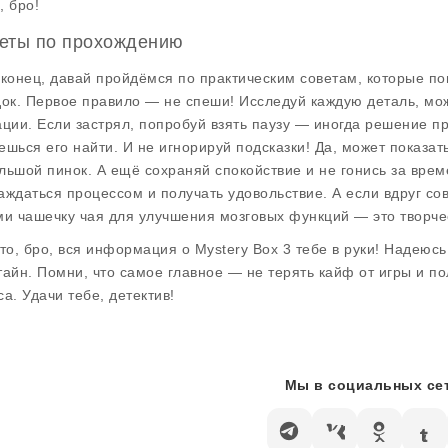
, бро!
еты по прохождению
аконец, давай пройдёмся по практическим советам, которые пом
док. Первое правило — не спеши! Исследуй каждую деталь, мож
ации. Если застрял, попробуй взять паузу — иногда решение п
ешься его найти. И не игнорируй подсказки! Да, может показать
льшой пинок. А ещё сохраняй спокойствие и не гонись за врем
аждаться процессом и получать удовольствие. А если вдруг сов
ми чашечку чая для улучшения мозговых функций — это творче
что, бро, вся информация о
Mystery Box 3
тебе в руки! Надеюсь,
тайн. Помни, что самое главное — не терять кайф от игры и п
са. Удачи тебе, детектив!
Мы в социальных сет