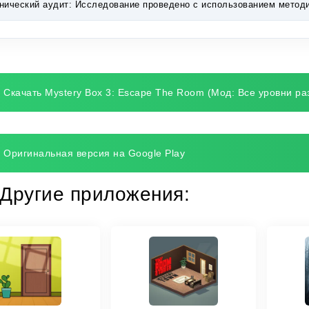
нический аудит:
Исследование проведено с использованием методик 
Скачать Mystery Box 3: Escape The Room (Мод: Все уровни р
Оригинальная версия на Google Play
Другие приложения: