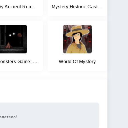
Mystery Ancient Ruins Escape
Mystery Historic Castle Escape
100 Monsters Game: Escape Room
World Of Mystery
Залетело!