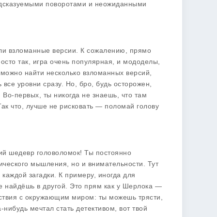
редсказуемыми поворотами и неожиданными
или взломанные версии. К сожалению, прямо
просто так, игра очень популярная, и мододелы,
те можно найти несколько взломанных версий,
 все уровни сразу. Но, бро, будь осторожен,
 Во-первых, ты никогда не знаешь, что там
 Так что, лучше не рисковать — поломай голову
щий шедевр головоломок! Ты постоянно
ического мышления, но и внимательности. Тут
 каждой загадки. К примеру, иногда для
е найдёшь в другой. Это прям как у Шерлока —
йствия с окружающим миром: ты можешь трясти,
-нибудь мечтал стать детективом, вот твой