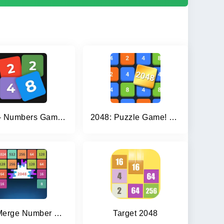
2248 - Numbers Game 2048
2048: Puzzle Game! Merge Block
1M - Merge Number Block Puzzle
Target 2048