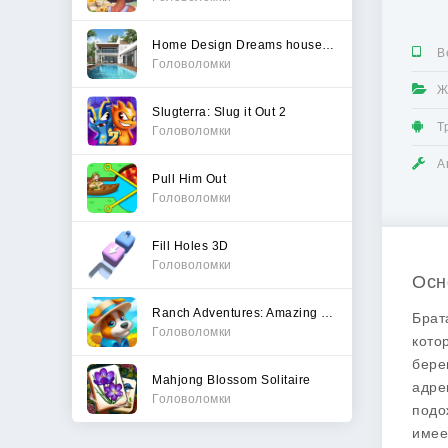
Home Design Dreams house games
В
Головоломки
Ж
Slugterra: Slug it Out 2
Т
Головоломки
А
Pull Him Out
Головоломки
Fill Holes 3D
Головоломки
Осн
Ranch Adventures: Amazing Matc
Брат
Головоломки
кото
бере
Mahjong Blossom Solitaire
адре
Головоломки
подо
имее