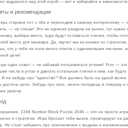
но задумался над этой игрой — вот и забирайся в зависимости 
еты и рекомендации
перь стираем пот с лба и переходим к самому интересному — с
ить, — не спеши! Это не куриная раздача на рынке, тут нужно
ановку, выбери место, куда будут оставаться плитки, чтобы по
вляй место для маневра. Да, звучит как из книжки по стратегии,
шь, что у тебя на поле много плиток с одинаковыми числами, 
чной цели!
еще один совет — не забывай пользоваться углами! Угол — это
шие числа в углах и двигать остальные плитки к ним, как буд
. И не забудь про "единство"! Все должно быть на одной волне
ы достичь цели. Забудь про хаос, иначе попадешь в ловушку и 
ме ужасов.
од
вершение, 2248 Number Block Puzzle 2048 — это не просто игр
чисел и стратегии. Игра бросает тебе вызов, провоцирует на
д. Не стоит забывать про злоключения с модами и взломанными