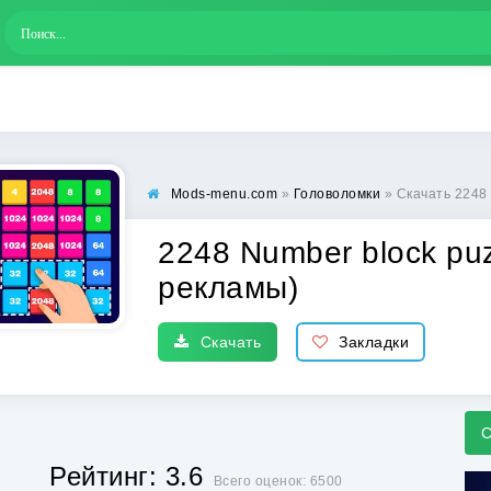
Mods-menu.com
»
Головоломки
» Скачать 2248 
2248 Number block puz
рекламы)
Скачать
Закладки
С
Рейтинг: 3.6
Всего оценок: 6500