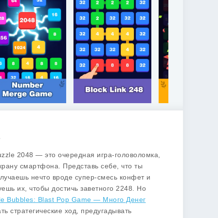
8
uzzle 2048 — это очередная игра-головоломка,
экрану смартфона. Представь себе, что ты
олучаешь нечто вроде супер-смесь конфет и
ешь их, чтобы достичь заветного 2248. Но
le Bubbles: Blast Pop Game — Много Денег
ть стратегические ход, предугадывать