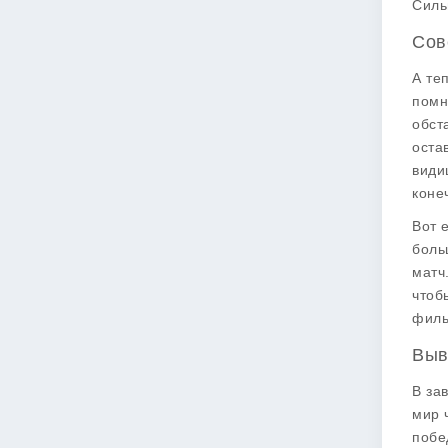
Силь
Сов
А те
помн
обст
оста
види
коне
Вот 
боль
матч
чтоб
филь
Выв
В за
мир 
побе