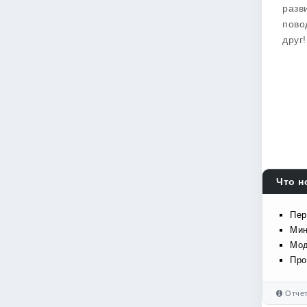
разв
пово
друг
Что н
Пер
Мин
Мод
Про
Отчет