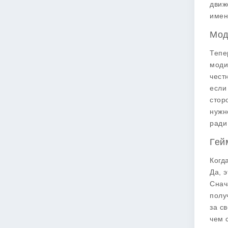
движ
имен
Мод
Тепе
моди
чест
если
стор
нужн
ради
Гей
Когд
Да, 
Снач
полу
за с
чем 