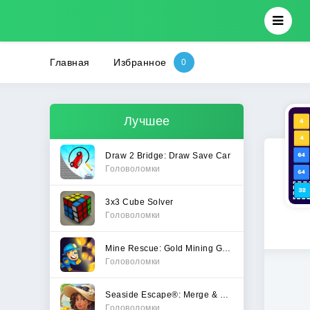
Главная
Избранное
Лучшее
Draw 2 Bridge: Draw Save Car
Головоломки
3x3 Cube Solver
Головоломки
Mine Rescue: Gold Mining Games
Головоломки
Seaside Escape®: Merge & Story
Головоломки