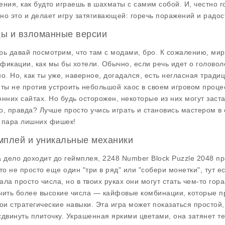
ения, как будто играешь в шахматы с самим собой. И, честно г
но это и делает игру затягивающей: горечь поражений и радост
ы и взломанные версии
рь давай посмотрим, что там с модами, бро. К сожалению, мир 
фикации, как мы бы хотели. Обычно, если речь идет о головол
но. Но, как ты уже, наверное, догадался, есть негласная трад
 ты не против устроить небольшой хаос в своем игровом проце
онних сайтах. Но будь осторожен, некоторые из них могут заста
о, правда? Лучше просто учись играть и становись мастером в
 пара лишних фишек!
мплей и уникальные механики
а дело доходит до геймплея, 2248 Number Block Puzzle 2048 пр
это не просто еще один "три в ряд" или "собери монетки", тут 
ала просто числа, но в твоих руках они могут стать чем-то го
чить более высокие числа — кайфовые комбинации, которые при
вои стратегические навыки. Эта игра может показаться простой,
сдвинуть плиточку. Украшенная яркими цветами, она затянет те