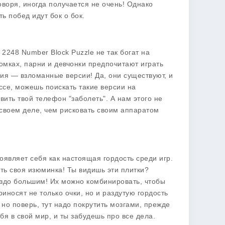
оворя, иногда получается не очень! Однако
ь побед идут бок о бок.
2248 Number Block Puzzle не так богат на
омках, парни и девчонки предпочитают играть
иция — взломанные версии! Да, они существуют, и
ссе, можешь поискать такие версии на
вить твой телефон "заболеть". А нам этого не
 своем деле, чем рисковать своим аппаратом
оявляет себя как настоящая гордость среди игр.
есть своя изюминка! Ты видишь эти плитки?
раздо большим! Их можно комбинировать, чтобы
носят не только очки, но и раздутую гордость
 но поверь, тут надо покрутить мозгами, прежде
бя в свой мир, и ты забудешь про все дела.