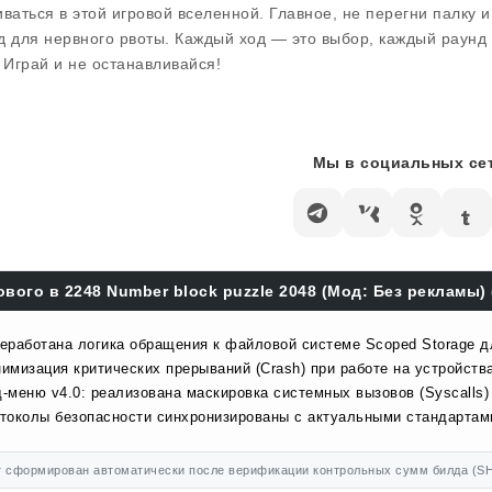
иваться в этой игровой вселенной. Главное, не перегни палку и
д для нервного рвоты. Каждый ход — это выбор, каждый раунд 
! Играй и не останавливайся!
Мы в социальных сет
ового в 2248 Number block puzzle 2048 (Мод: Без рекламы) 
еработана логика обращения к файловой системе Scoped Storage д
имизация критических прерываний (Crash) при работе на устройства
-меню v4.0: реализована маскировка системных вызовов (Syscalls)
токолы безопасности синхронизированы с актуальными стандартами
 сформирован автоматически после верификации контрольных сумм билда (SH