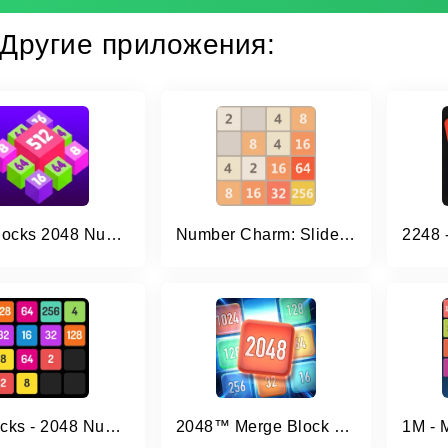
Другие приложения:
Join Blocks 2048 Number Puzzle
Number Charm: Slide Puzzle
X2 Blocks - 2048 Number Game
2048™ Merge Block Puzzle