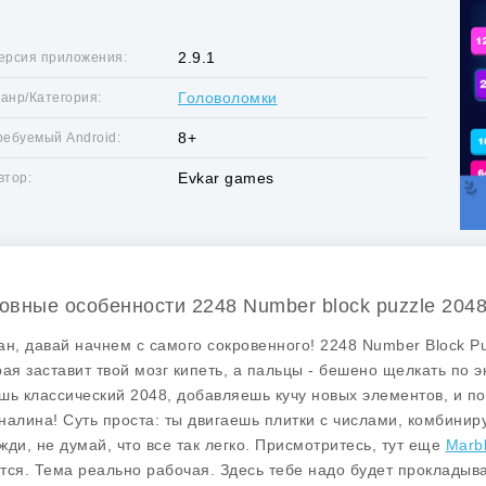
2.9.1
ерсия приложения:
Головоломки
анр/Категория:
8+
ребуемый Android:
Evkar games
втор:
овные особенности 2248 Number block puzzle 204
ан, давай начнем с самого сокровенного! 2248 Number Block P
рая заставит твой мозг кипеть, а пальцы - бешено щелкать по 
шь классический 2048, добавляешь кучу новых элементов, и п
налина! Суть проста: ты двигаешь плитки с числами, комбиниру
жди, не думай, что все так легко. Присмотритесь, тут еще
Marb
тся. Тема реально рабочая. Здесь тебе надо будет прокладыва