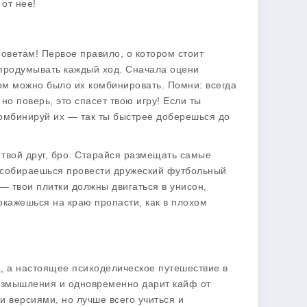
от нее!
оветам! Первое правило, о котором стоит
 продумывать каждый ход. Сначала оцени
том можно было их комбинировать. Помни: всегда
 но поверь, это спасет твою игру! Если ты
комбинируй их — так ты быстрее доберешься до
 твой друг, бро. Старайся размещать самые
то собираешься провести дружеский футбольный
 — твои плитки должны двигаться в унисон,
окажешься на краю пропасти, как в плохом
а, а настоящее психоделическое путешествие в
 размышления и одновременно дарит кайф от
 версиями, но лучше всего учиться и