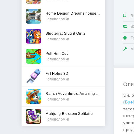
Home Design Dreams house games
В
Головоломки
Ж
Slugterra: Slug it Out 2
Т
Головоломки
А
Pull Him Out
Головоломки
Fill Holes 3D
Головоломки
Опи
Ranch Adventures: Amazing Matc
Эй, 
Головоломки
(Бре
тасо
Mahjong Blossom Solitaire
инте
Головоломки
уров
пред