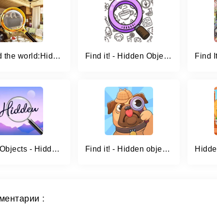
Around the world:Hidden Object
Find it! - Hidden Object Games
Bright Objects - Hidden Object
Find it! - Hidden object game
ментарии :