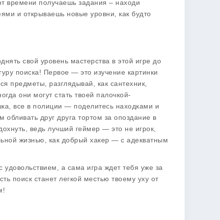
 от времени получаешь задания – находи
ями и открываешь новые уровни, как будто
однять свой уровень мастерства в этой игре до
гуру поиска! Первое — это изучение картинки
ься предметы, разглядывай, как сантехник,
огда они могут стать твоей палочкой-
шка, все в полиции — поделитесь находками и
ом обливать друг друга тортом за опоздание в
тдохнуть, ведь лучший геймер — это не игрок,
альной жизнью, как добрый хакер — с адекватным
 удовольствием, а сама игра ждет тебя уже за
сть поиск станет легкой местью твоему уху от
м!