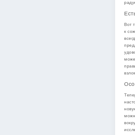
раду
Ест
Вот 
к со
всег
пред
удов
може
прав
взло
Осо
Тепе
наст
нову
можн
вокр
иссл