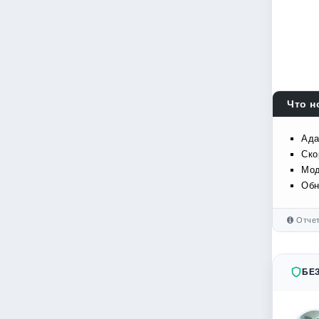
Что н
Ада
Ско
Мод
Обн
Отчет
БЕ