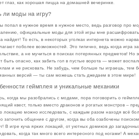
ет глаз, как хорошая пицца на домашней вечеринке.
ь ли моды на игру?
ты попал в нужное время в нужное место, ведь разговор про
мо
жалению, официальные моды для этой игры мне расшифровать не
да найдет! То есть, в некоторых уголках интернета можно нарв
лагают поболее возможностей. Это типично, ведь когда игра за
ольствие, а не мучиться в поисках потерянных предметов! Но 
т быть опасно, как забить гол в пустые ворота — может воспал
илам и не рисковать. Не забудь, чем больше ты играешь, тем 
манных версий — ты сам можешь стать джедаем в этом мире!
бенности геймплея и уникальные механики
рь, когда мы разобрались с модами, пора поговорить о гейм
оящий квест, только вместо драконов и рогатых монстров – пре
ю локацию можно исследовать, с каждым разом находя всё бол
о заточить общение с другом, когда вы оба озабочены поиском
уг! В игре куча ярких локаций, от уютных домиков до загадочн
едовать, когда так много всего интересного под ногами! А ме