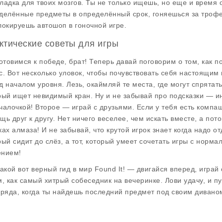
ладка для твоих мозгов. Ты не только ищешь, но еще и время
делённые предметы в определённый срок, гоняешься за трофе
локируешь автошоп в гоночной игре.
ктические советы для игры
готовимся к победе, брат! Теперь давай поговорим о том, как п
с. Вот несколько уловок, чтобы почувствовать себя настоящим 
д началом уровня. Лезь, окаймляй те места, где могут спрятат
рый ищет невидимый кран. Ну и не забывай про подсказки — ин
чалочкой! Второе — играй с друзьями. Если у тебя есть компа
щь друг к другу. Нет ничего веселее, чем искать вместе, а пот
ках алмаза! И не забывай, что крутой игрок знает когда надо о
рый сидит до слёз, а тот, который умеет сочетать игры с норм
нием!
такой вот верный гид в мир
Found It!
— двигайся вперед, играй с
м, как самый хитрый собеседник на вечеринке. Лови удачу, и пу
оряда, когда ты найдешь последний предмет под своим дивано