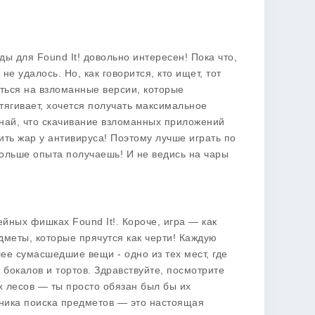
ды для Found It!
довольно интересен! Пока что,
 удалось. Но, как говорится, кто ищет, тот
аться на взломанные версии, которые
тягивает, хочется получать максимальное
знай, что скачивание взломанных приложений
ить жар у антивируса! Поэтому лучше играть по
больше опыта получаешь! И не ведись на чары
плейных фишках
Found It!
. Короче, игра — как
дметы, которые прячутся как черти! Каждую
ее сумасшедшие вещи - одно из тех мест, где
 бокалов и тортов. Здравствуйте, посмотрите
ых лесов — ты просто обязан был бы их
ханика поиска предметов — это настоящая