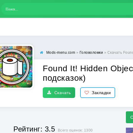
Mods-menu.com
»
Головоломки
» Скачать Found It
Found It! Hidden Obje
подсказок)
Скачать
Закладки
С
Рейтинг: 3.5
Всего оценок: 1300