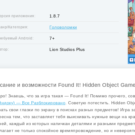
1.8.7
ерсия приложения:
Головоломки
анр/Категория:
7+
ребуемый Android:
Lion Studios Plus
втор:
сание и возможности Found It! Hidden Object Gam
бро! Знаешь, что за игра такая —
Found It! Помимо прочего, с
йндоку) — Все Разблокировано
. Советую потестить. Hidden Ob
вать свои глазки по экрану в поисках разных предметов! Игра 
ресна тем, что заставляет тебя выискивать нужные вещи на кра
ней, каждый из которых напичкан деталями и разными предмет
лагает не только спокойное времяпровождение, но и невероятн