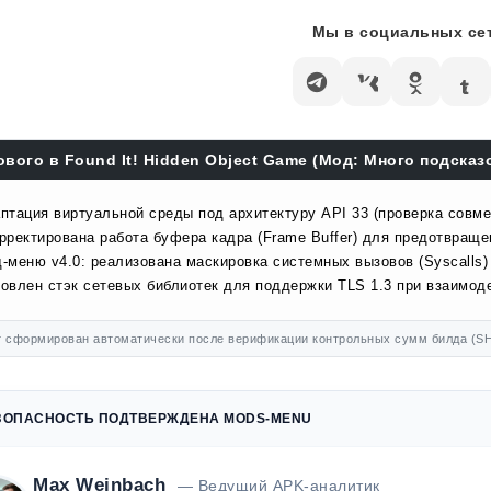
Мы в социальных сет
ового в Found It! Hidden Object Game (Мод: Много подсказок
птация виртуальной среды под архитектуру API 33 (проверка совме
рректирована работа буфера кадра (Frame Buffer) для предотвраще
-меню v4.0: реализована маскировка системных вызовов (Syscalls)
овлен стэк сетевых библиотек для поддержки TLS 1.3 при взаимоде
 сформирован автоматически после верификации контрольных сумм билда (SH
ЗОПАСНОСТЬ ПОДТВЕРЖДЕНА MODS-MENU
Max Weinbach
— Ведущий APK-аналитик