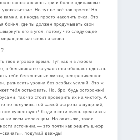
просто сопоставляешь три и более одинаковых
 удовольствие. Но тут не всё так просто! На
 камни, а иногда просто накопить очки. Это
кая бойня, где ты должен продумывать свои
 швырнуть его в угол, потому что следующее
 возвращаешься снова и снова.
s?
ь твоё игровое время. Тут, как и в любом
но, в большинстве случаев они обещают сделать
ать тебе бесконечные жизни, неограниченное
ен, разносить уровни без особых усилий. Это ж
ожет тебя остановить. Но, бро, будь осторожен!
сами, так что стоит проверить их на чистоту. А
росто не получишь той самой остроты ощущений,
 тоже существуют! Люди в сети очень креативны
фишки всем желающим. Но опять же, такое
сности источника — это почти как решить шифр
 «скачать», подумай дважды!