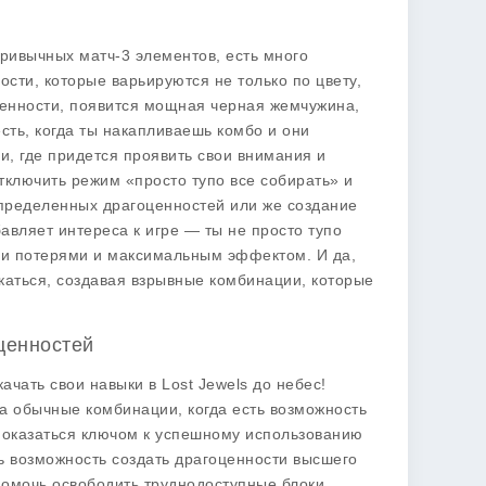
привычных матч-3 элементов, есть много
ости, которые варьируются не только по цвету,
ценности, появится мощная черная жемчужина,
сть, когда ты накапливаешь комбо и они
и, где придется проявить свои внимания и
отключить режим «просто тупо все собирать» и
 определенных драгоценностей или же создание
авляет интереса к игре — ты не просто тупо
ми потерями и максимальным эффектом. И да,
каться, создавая взрывные комбинации, которые
оценностей
ачать свои навыки в Lost Jewels до небес!
на обычные комбинации, когда есть возможность
 оказаться ключом к успешному использованию
ть возможность создать драгоценности высшего
омочь освободить труднодоступные блоки.