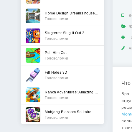
Home Design Dreams house games
В
Головоломки
Ж
Slugterra: Slug it Out 2
Т
Головоломки
А
Pull Him Out
Головоломки
Fill Holes 3D
Головоломки
Что 
Ranch Adventures: Amazing Matc
Бро,
Головоломки
игру
реша
Mahjong Blossom Solitaire
Mont
Головоломки
полн
твои