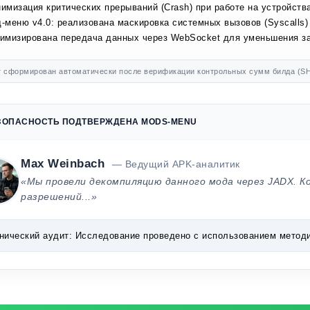
имизация критических прерываний (Crash) при работе на устройства
-меню v4.0: реализована маскировка системных вызовов (Syscalls)
имизирована передача данных через WebSocket для уменьшения за
 сформирован автоматически после верификации контрольных сумм билда (SH
ЗОПАСНОСТЬ ПОДТВЕРЖДЕНА MODS-MENU
Max Weinbach
— Ведущий APK-аналитик
«Мы провели декомпиляцию данного мода через JADX. К
разрешений...»
нический аудит:
Исследование проведено с использованием методик 