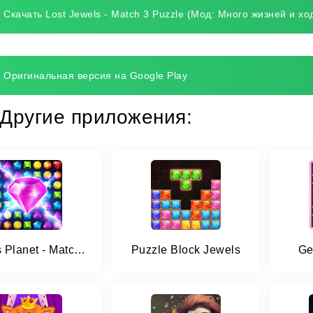
Скачать Lost Jewels - Match 3 Puzzle (Мод: Много жизней и хо
Оригинальная версия на Google Play
Другие приложения:
Jewels Planet - Match 3 Puzzle
Puzzle Block Jewels
Ge