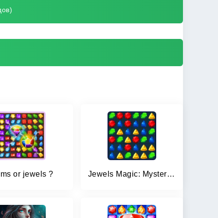
дов)
ms or jewels ?
Jewels Magic: Mystery Match3