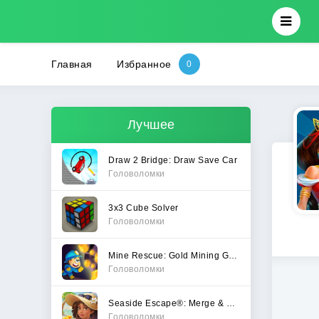
Главная
Избранное
Лучшее
Draw 2 Bridge: Draw Save Car
Головоломки
3x3 Cube Solver
Головоломки
Mine Rescue: Gold Mining Games
Головоломки
Seaside Escape®: Merge & Story
Головоломки