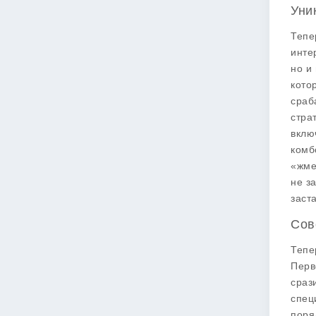
Уни
Тепе
инте
но и
кото
сраб
стра
вклю
комб
«жме
не з
заст
Сов
Тепе
Перв
сраз
спец
поря