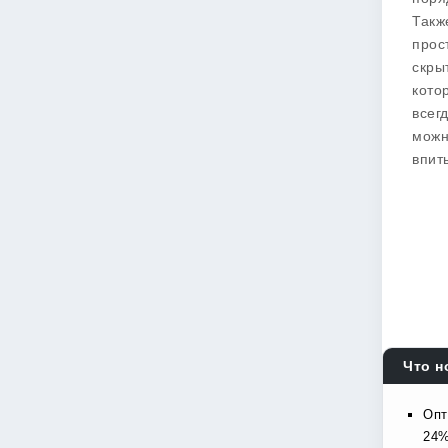
Такж
прос
скры
кото
всег
можн
впит
Что н
Опт
24%