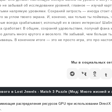
е не забывай об исследовании уровней, главное — изучай карту
тыми напрямую уровнями. Сохраняй хитрость — иногда стоит о
то за углом твоего экрана. И, конечно, как только ты поймешь
рые всегда срабатывают, используй их в своих интересах! Шаб
да сработает. В общем, сохраняй удовольствие, получай фана и
о делать много крутого и веселого. Не забывай, чем больше ты
ываешь. В конечном итоге — это не просто игра, это про нас
Мы в социальных сет
ового в Lost Jewels - Match 3 Puzzle (Мод: Много жизней и 
имизация распределения ресурсов GPU при использовании DirectX 12
.