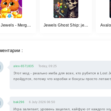
Bubbu Jewels - Merge Puzzle
Jewels Ghost Ship: jewel games
Avalo
ментарии :
alex-6571835
Today, 09:25
Этот мод - реально имба для всех, кто рубится в Lost J
пройдутся, потому что коробки и бонусы просто летают
bak296
6 July 2026 06:50
Игра залипает, уровень зацепил, кайфую от каждого хо