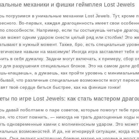
кальные механики и фишки геймплея Lost Jewels
рь погрузимся в уникальные механики Lost Jewels. Тут, кроме 
ресного. Во-первых, каждая драгоценность имеет свои особенн
 по способности. Например, если ты состыкуешь четыре драго
рая может одним ударом снести целый ряд или столбик! Это же
атывают в нужный момент. Также, бро, есть специальные уровн
тегические навыки на максимум! Иногда игра заставляет тебя 
чить в себя думалку. Задачи могут включать, к примеру, сбор
о для разрушения специальных блоков. Это на самом деле доб
шь-клацаешь», а думаешь, как пройти уровень с минимальны
абывай, что различные специальные возможности могут пересе
авят твоё сердце биться быстрее, как на финише гонки!
еты по игре Lost Jewels: как стать мастером драг
рь давай поболтаем о паре советов, которые помогут тебе прок
ое, что стоит помнить, — никогда не трать драгоценные ходы 
ить одновременные камни с молниеносным ударом. Это может
иальных возможностей. И да, не игнорируй ситуации, когда ес
дка. Они делают настоящую боевую магию на уровне и могут п