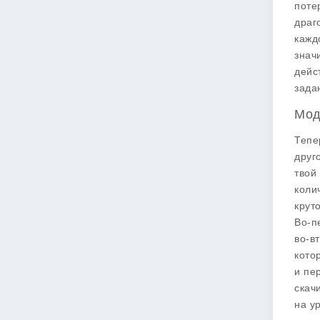
поте
драг
кажд
знач
дейс
зада
Мод
Тепе
друг
твой
коли
крут
Во-п
во-в
кото
и пе
скач
на у