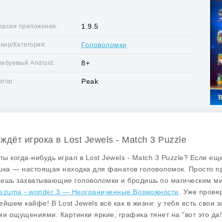
1.9.5
ерсия приложения:
Головоломки
анр/Категория:
8+
ребуемый Android:
Peak
втор:
ждёт игрока в Lost Jewels - Match 3 Puzzle
 ты когда-нибудь играл в Lost Jewels - Match 3 Puzzle? Если ещ
шка — настоящая находка для фанатов головоломок. Просто пр
ешь захватывающие головоломки и бродишь по магическим ми
ezuma－wonder 3 — Неограниченные Возможности
. Уже прове
ейшем кайфе! В Lost Jewels всё как в жизни: у тебя есть свои 
ми ощущениями. Картинки яркие, графика тянет на "вот это да!"