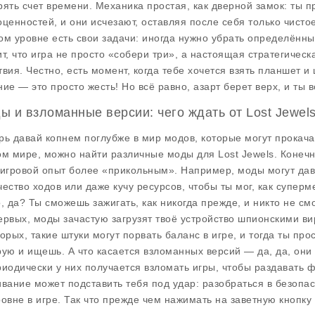
рять счет времени. Механика простая, как дверной замок: ты 
оценностей, и они исчезают, оставляя после себя только чистое
ом уровне есть свои задачи: иногда нужно убрать определённые
ит, что игра не просто «собери три», а настоящая стратегичес
твия. Честно, есть момент, когда тебе хочется взять планшет и
ние — это просто жесть! Но всё равно, азарт берет верх, и ты
ы и взломанные версии: чего ждать от Lost Jewel
рь давай копнем поглубже в мир модов, которые могут прокачат
ом мире, можно найти различные моды для Lost Jewels. Конеч
 игровой опыт более «прикольным». Например, моды могут дав
чество ходов или даже кучу ресурсов, чтобы ты мог, как суперм
о, да? Ты сможешь зажигать, как никогда прежде, и никто не см
ервых, моды зачастую загрузят твоё устройство шпионскими виру
торых, такие штуки могут порвать баланс в игре, и тогда ты п
рую и ищешь. А что касается взломанных версий — да, да, они
риодически у них получается взломать игры, чтобы раздавать 
ивание может подставить тебя под удар: разобраться в безопа
ровне в игре. Так что прежде чем нажимать на заветную кнопку