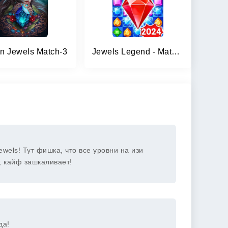
n Jewels Match-3
Jewels Legend - Match 3 Puzzle
ewels! Тут фишка, что все уровни на изи
, кайф зашкаливает!
да!