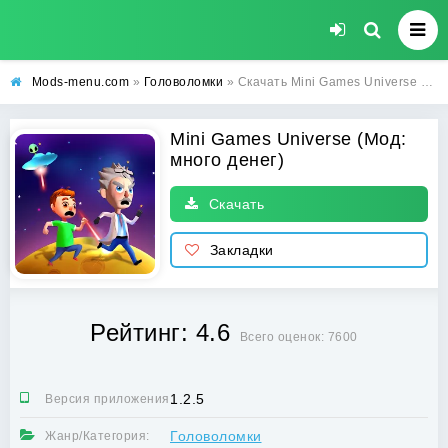
Mods-menu.com
»
Головоломки
» Скачать Mini Games Universe со взломом на много денег для Android бесплатно
Mini Games Universe (Мод:
много денег)
Скачать
Закладки
Рейтинг: 4.6
Всего оценок: 7600
1.2.5
Версия приложения:
Головоломки
Жанр/Категория: