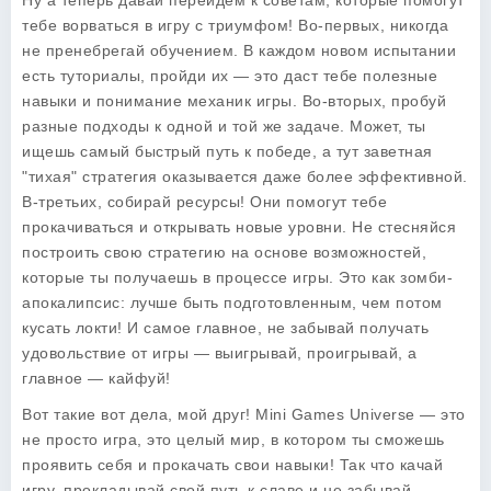
Ну а теперь давай перейдем к советам, которые помогут
тебе ворваться в игру с триумфом! Во-первых, никогда
не пренебрегай обучением. В каждом новом испытании
есть туториалы, пройди их — это даст тебе полезные
навыки и понимание механик игры. Во-вторых, пробуй
разные подходы к одной и той же задаче. Может, ты
ищешь самый быстрый путь к победе, а тут заветная
"тихая" стратегия оказывается даже более эффективной.
В-третьих, собирай ресурсы! Они помогут тебе
прокачиваться и открывать новые уровни. Не стесняйся
построить свою стратегию на основе возможностей,
которые ты получаешь в процессе игры. Это как зомби-
апокалипсис: лучше быть подготовленным, чем потом
кусать локти! И самое главное, не забывай получать
удовольствие от игры — выигрывай, проигрывай, а
главное — кайфуй!
Вот такие вот дела, мой друг! Mini Games Universe — это
не просто игра, это целый мир, в котором ты сможешь
проявить себя и прокачать свои навыки! Так что качай
игру, прокладывай свой путь к славе и не забывай