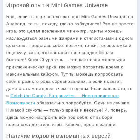
Игровой опыт в Mini Games Universe
Бро, если ты еще не слышал про Mini Games Universe на
Андроид, то ты, походу, где-то заблудился! Это не просто
игра, это целая вселенная мини-игр, где ты можешь
наслаждаться разными жанрами и стилистиками в одном
флаконе. Представь себе: прыжки, гонки, головоломки и
еще кучу всего, что заставит твое сердце биться
быстрее! Каждый уровень — это как новая маленькая
приключенческая арка, где можно потратить время с
максимальным кайфом. Тут ты можешь попробовать
себя в разного рода соревнованиях, а если повезет,
даже стать мастером в чем-то одном. Если зашло это, то
и
Catch the Candy: Fun puzzles — Неограниченные
Возможности
обязательно попробуйте. Один из лучших.
Никакой скукоты — только драйв и веселье! И, поверь,
здесь можно настроить всё под себя: от выбора
персонажа до стиля игры. Короче, просто зацени!
Наличие модов и взломанных версий