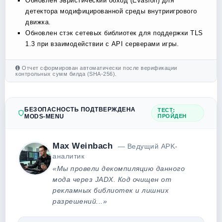
Обновлен эвристический обход (Evasion) для
детектора модифицированной среды внутриигрового
движка.
Обновлен стэк сетевых библиотек для поддержки TLS
1.3 при взаимодействии с API серверами игры.
Отчет сформирован автоматически после верификации
контрольных сумм билда (SHA-256).
БЕЗОПАСНОСТЬ ПОДТВЕРЖДЕНА
ТЕСТ:
MODS-MENU
ПРОЙДЕН
Max Weinbach
— Ведущий APK-
аналитик
«Мы провели декомпиляцию данного
мода через JADX. Код очищен от
рекламных библиотек и лишних
разрешений...»