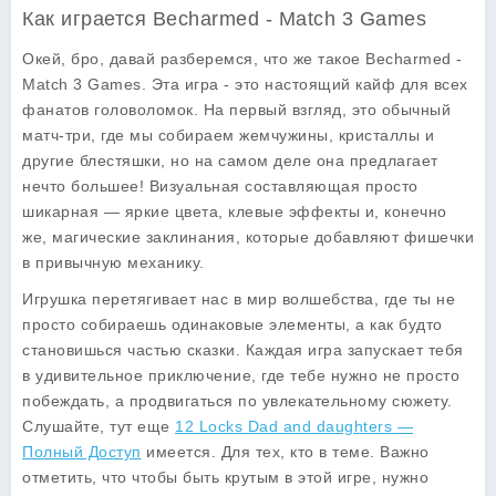
Как играется Becharmed - Match 3 Games
Окей, бро, давай разберемся, что же такое
Becharmed -
Match 3 Games
. Эта игра - это настоящий кайф для всех
фанатов головоломок. На первый взгляд, это обычный
матч-три, где мы собираем жемчужины, кристаллы и
другие блестяшки, но на самом деле она предлагает
нечто большее! Визуальная составляющая просто
шикарная — яркие цвета, клевые эффекты и, конечно
же, магические заклинания, которые добавляют фишечки
в привычную механику.
Игрушка перетягивает нас в мир волшебства, где ты не
просто собираешь одинаковые элементы, а как будто
становишься частью сказки. Каждая игра запускает тебя
в удивительное приключение, где тебе нужно не просто
побеждать, а продвигаться по увлекательному сюжету.
Слушайте, тут еще
12 Locks Dad and daughters —
Полный Доступ
имеется. Для тех, кто в теме. Важно
отметить, что чтобы быть крутым в этой игре, нужно