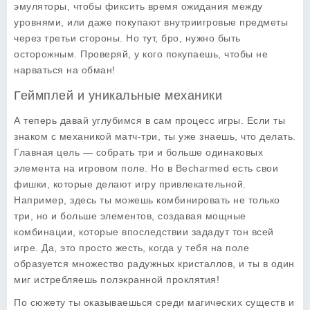
эмуляторы, чтобы фиксить время ожидания между
уровнями, или даже покупают внутриигровые предметы
через третьи стороны. Но тут, бро, нужно быть
осторожным. Проверяй, у кого покупаешь, чтобы не
нарваться на обман!
Геймплей и уникальные механики
А теперь давай углубимся в сам процесс игры. Если ты
знаком с механикой матч-три, ты уже знаешь, что делать.
Главная цель — собрать три и больше одинаковых
элемента на игровом поле. Но в
Becharmed
есть свои
фишки, которые делают игру привлекательной.
Например, здесь ты можешь комбинировать не только
три, но и больше элементов, создавая мощные
комбинации, которые впоследствии зададут тон всей
игре. Да, это просто жесть, когда у тебя на поле
образуется множество радужных кристаллов, и ты в один
миг истребляешь полэкранной проклятия!
По сюжету ты оказываешься среди магических существ и