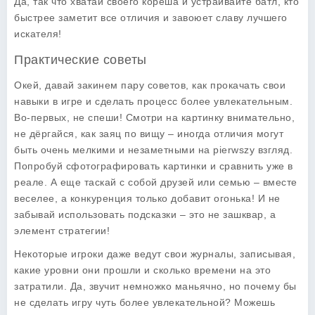
Да, так что хватай своего кореша и устраивайте батл, кто
быстрее заметит все отличия и завоюет славу лучшего
искателя!
Практические советы
Окей, давай закинем пару советов, как прокачать свои
навыки в игре и сделать процесс более увлекательным.
Во-первых, не спеши! Смотри на картинку внимательно,
не дёргайся, как заяц по вищу – иногда отличия могут
быть очень мелкими и незаметными на pierwszy взгляд.
Попробуй сфотографировать картинки и сравнить уже в
реале. А еще таскай с собой друзей или семью – вместе
веселее, а конкуренция только добавит огонька! И не
забывай использовать подсказки – это не зашквар, а
элемент стратегии!
Некоторые игроки даже ведут свои журналы, записывая,
какие уровни они прошли и сколько времени на это
затратили. Да, звучит немножко маньячно, но почему бы
не сделать игру чуть более увлекательной? Можешь