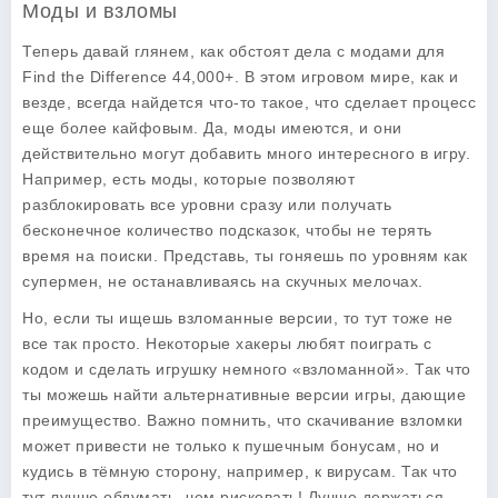
Моды и взломы
Теперь давай глянем, как обстоят дела с модами для
Find the Difference 44,000+
. В этом игровом мире, как и
везде, всегда найдется что-то такое, что сделает процесс
еще более кайфовым. Да, моды имеются, и они
действительно могут добавить много интересного в игру.
Например, есть моды, которые позволяют
разблокировать все уровни сразу или получать
бесконечное количество подсказок, чтобы не терять
время на поиски. Представь, ты гоняешь по уровням как
супермен, не останавливаясь на скучных мелочах.
Но, если ты ищешь взломанные версии, то тут тоже не
все так просто. Некоторые хакеры любят поиграть с
кодом и сделать игрушку немного «взломанной». Так что
ты можешь найти альтернативные версии игры, дающие
преимущество. Важно помнить, что скачивание взломки
может привести не только к пушечным бонусам, но и
кудись в тёмную сторону, например, к вирусам. Так что
тут лучше обдумать, чем рисковать! Лучше держаться