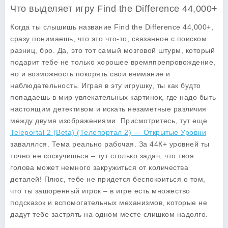
Что выделяет игру Find the Difference 44,000+
Когда ты слышишь название
Find the Difference 44,000+
,
сразу понимаешь, что это что-то, связанное с поиском
разниц, бро. Да, это тот самый мозговой штурм, который
подарит тебе не только хорошее времяпрепровождение,
но и возможность покорять свои внимание и
наблюдательность. Играя в эту игрушку, ты как будто
попадаешь в мир увлекательных картинок, где надо быть
настоящим детективом и искать незаметные различия
между двумя изображениями. Присмотритесь, тут еще
Teleportal 2 (Beta) (Телепортал 2) — Открытые Уровни
завалялся. Тема реально рабочая. За 44К+ уровней ты
точно не соскучишься – тут столько задач, что твоя
голова может немного закружиться от количества
деталей! Плюс, тебе не придется беспокоиться о том,
что ты зашоренный игрок – в игре есть множество
подсказок и вспомогательных механизмов, которые не
дадут тебе застрять на одном месте слишком надолго.