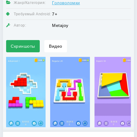
Головоломки
Жанр/Категория:
7+
Требуемый Android:
Metajoy
Автор:
Скриншоты
Видео