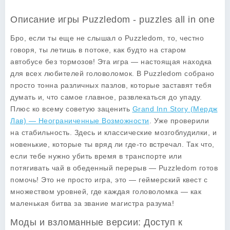
Описание игры Puzzledom - puzzles all in one
Бро, если ты еще не слышал о Puzzledom, то, честно
говоря, ты летишь в потоке, как будто на старом
автобусе без тормозов! Эта игра — настоящая находка
для всех любителей головоломок. В Puzzledom собрано
просто тонна различных пазлов, которые заставят тебя
думать и, что самое главное, развлекаться до упаду.
Плюс ко всему советую заценить
Grand Inn Story (Мердж
Лав) — Неограниченные Возможности
. Уже проверили
на стабильность. Здесь и классические мозгоблудилки, и
новенькие, которые ты вряд ли где-то встречал. Так что,
если тебе нужно убить время в транспорте или
потягивать чай в обеденный перерыв — Puzzledom готов
помочь! Это не просто игра, это —
геймерский квест
с
множеством уровней, где каждая головоломка — как
маленькая битва за звание магистра разума!
Моды и взломанные версии: Доступ к