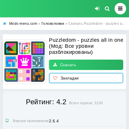
Mods-menu.com
»
Головоломки
» Скачать Puzzledom - puzzles all in one Взлом (Все уровни разблокированы) на Андроид бесплатно
Puzzledom - puzzles all in one
(Мод: Все уровни
разблокированы)
Скачать
Закладки
Рейтинг: 4.2
Всего оценок: 3100
2.6.4
Версия приложения: